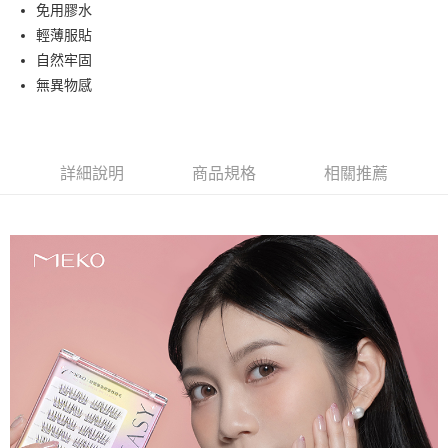
超商取貨付款
免用膠水
華南商業銀行
彰化商業銀行
輕薄服貼
LINE Pay
上海商業儲蓄銀行
台北富邦商業銀行
國泰世華商業銀行
兆豐國際商業銀行
自然牢固
Apple Pay
臺灣中小企業銀行
台中商業銀行
無異物感
匯豐（台灣）商業銀行
華泰商業銀行
街口支付
聯邦商業銀行
遠東國際商業銀行
元大商業銀行
永豐商業銀行
悠遊付
玉山商業銀行
星展（台灣）商業銀行
詳細說明
商品規格
相關推薦
台新國際商業銀行
中國信託商業銀行
AFTEE先享後付
台灣樂天信用卡公司
相關說明
【關於「AFTEE先享後付」】
ATM付款
AFTEE先享後付是「在收到商品之後才付款」的支付方式。 讓您購物簡單
便利好安心！
１．簡單：不需註冊會員、不需綁卡、不需儲值。
運送方式
２．便利：只要手機號碼，簡訊認證，即可結帳。
３．安心：先確認商品／服務後，再付款。
全家取貨付款
每筆NT$65，滿NT$499(含以上)免運費
【「AFTEE先享後付」結帳流程】
１．於結帳方式選擇「AFTEE先享後付」後，將跳轉至「AFTEE先享後付」
付款後全家取貨
結帳頁面，進行簡訊認證並確認金額後，即可完成結帳。
２．訂單成立數日內，您將收到繳費通知簡訊。
每筆NT$65，滿NT$499(含以上)免運費
３．收到繳費通知簡訊後14天內，點擊此簡訊中的連結，可透過四大超商／