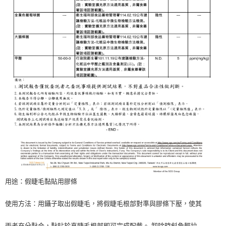
用途：假睫毛黏貼用膠條
使用方法：用鑷子取出假睫毛，將假睫毛根部對準與膠條下壓，使其
兩者充分黏合，黏貼於真睫毛根部即可完成配戴。 卸除時斜角輕拉