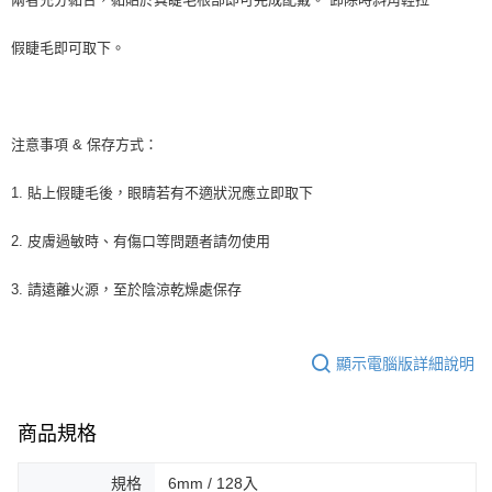
假睫毛即可取下。
注意事項 & 保存方式：
1. 貼上假睫毛後，眼睛若有不適狀況應立即取下
2. 皮膚過敏時、有傷口等問題者請勿使用
3. 請遠離火源，至於陰涼乾燥處保存
顯示電腦版詳細說明
商品規格
規格
6mm / 128入