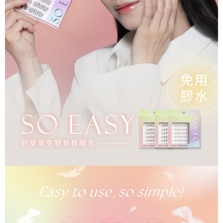
ATM／網路銀行／等多元方式進行付款，方視為交易完成。
7-11取貨付款
※ 請注意：結帳手續完成當下不需立刻繳費，但若您需要取消訂單，請聯絡
每筆NT$65，滿NT$499(含以上)免運費
購買商品的店家。未經商家同意取消之訂單仍視為有效，需透過AFTEE先享
後付繳納相關費用。
付款後7-11取貨
※ 交易是否成功請以「AFTEE先享後付 」之結帳頁面顯示為準，若有關於
是否繳費成功／繳費後需取消欲退款等相關疑問，請聯繫「AFTEE先享後付
每筆NT$65，滿NT$499(含以上)免運費
客戶支援中心」
https://netprotections.freshdesk.com/support/home
宅配
【注意事項】
１．透過由恩沛科技股份有限公司提供之「AFTEE先享後付」服務完成之交
每筆NT$85，滿NT$499(含以上)免運費
易，需依本服務之必要範圍內提供個人資料，並將交易相關給付款項請求債
權轉讓予恩沛科技股份有限公司。
離島-宅配
２．關於個人資料處理事宜，請瀏覽以下網址：
每筆NT$120，滿NT$499(含以上)免運費
https://aftee.tw/terms/#terms3
３．未成年的使用者請事先徵得法定代理人或監護人之同意方可使用
國家/地區配送
查看運費
「AFTEE先享後付」，若未經同意申辦者引起之損失，本公司不負相關責
任。
４．使用「AFTEE先享後付」時，將依據個別帳號之用戶狀況，依本公司即
時審查核予不同之上限額度；若仍有額度不足之情形，本公司將視審查結果
請求用戶進行身份認證。
５．嚴禁一人註冊多個帳號或使用他人資訊註冊。若發現惡意使用之情形，
恩沛科技股份有限公司將有權停止該用戶之使用額度並採取法律行動。