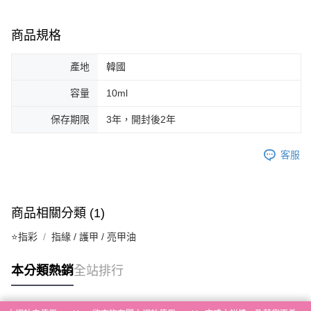
ATM／網路銀行／等多元方式進行付款，方視為交易完成。
7-11取貨付款
※ 請注意：結帳手續完成當下不需立刻繳費，但若您需要取消訂單，請聯絡
每筆NT$65，滿NT$499(含以上)免運費
購買商品的店家。未經商家同意取消之訂單仍視為有效，需透過AFTEE先享
商品規格
後付繳納相關費用。
付款後7-11取貨
※ 交易是否成功請以「AFTEE先享後付 」之結帳頁面顯示為準，若有關於
是否繳費成功／繳費後需取消欲退款等相關疑問，請聯繫「AFTEE先享後付
產地
韓國
每筆NT$65，滿NT$499(含以上)免運費
客戶支援中心」
https://netprotections.freshdesk.com/support/home
容量
10ml
宅配
【注意事項】
１．透過由恩沛科技股份有限公司提供之「AFTEE先享後付」服務完成之交
每筆NT$85，滿NT$499(含以上)免運費
保存期限
3年，開封後2年
易，需依本服務之必要範圍內提供個人資料，並將交易相關給付款項請求債
權轉讓予恩沛科技股份有限公司。
離島-宅配
２．關於個人資料處理事宜，請瀏覽以下網址：
客服
每筆NT$120，滿NT$499(含以上)免運費
https://aftee.tw/terms/#terms3
３．未成年的使用者請事先徵得法定代理人或監護人之同意方可使用
國家/地區配送
查看運費
「AFTEE先享後付」，若未經同意申辦者引起之損失，本公司不負相關責
任。
商品相關分類 (1)
４．使用「AFTEE先享後付」時，將依據個別帳號之用戶狀況，依本公司即
時審查核予不同之上限額度；若仍有額度不足之情形，本公司將視審查結果
⭐指彩
指緣 / 護甲 / 亮甲油
請求用戶進行身份認證。
５．嚴禁一人註冊多個帳號或使用他人資訊註冊。若發現惡意使用之情形，
恩沛科技股份有限公司將有權停止該用戶之使用額度並採取法律行動。
本分類熱銷
全站排行