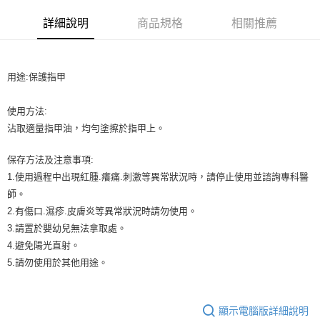
超商取貨付款
華南商業銀行
彰化商業銀行
詳細說明
商品規格
相關推薦
LINE Pay
上海商業儲蓄銀行
台北富邦商業銀行
國泰世華商業銀行
兆豐國際商業銀行
Apple Pay
臺灣中小企業銀行
台中商業銀行
匯豐（台灣）商業銀行
華泰商業銀行
用途:保護指甲
街口支付
聯邦商業銀行
遠東國際商業銀行
元大商業銀行
永豐商業銀行
悠遊付
使用方法:
玉山商業銀行
星展（台灣）商業銀行
沾取適量指甲油，均勻塗擦於指甲上。
台新國際商業銀行
中國信託商業銀行
AFTEE先享後付
台灣樂天信用卡公司
相關說明
保存方法及注意事項:
【關於「AFTEE先享後付」】
1.使用過程中出現紅腫.癢痛.刺激等異常狀況時，請停止使用並諮詢專科醫
ATM付款
AFTEE先享後付是「在收到商品之後才付款」的支付方式。 讓您購物簡單
便利好安心！
師。
１．簡單：不需註冊會員、不需綁卡、不需儲值。
2.有傷口.濕疹.皮膚炎等異常狀況時請勿使用。
運送方式
２．便利：只要手機號碼，簡訊認證，即可結帳。
3.請置於嬰幼兒無法拿取處。
３．安心：先確認商品／服務後，再付款。
全家取貨付款
4.避免陽光直射。
每筆NT$65，滿NT$499(含以上)免運費
【「AFTEE先享後付」結帳流程】
5.請勿使用於其他用途。
１．於結帳方式選擇「AFTEE先享後付」後，將跳轉至「AFTEE先享後付」
付款後全家取貨
結帳頁面，進行簡訊認證並確認金額後，即可完成結帳。
２．訂單成立數日內，您將收到繳費通知簡訊。
每筆NT$65，滿NT$499(含以上)免運費
３．收到繳費通知簡訊後14天內，點擊此簡訊中的連結，可透過四大超商／
顯示電腦版詳細說明