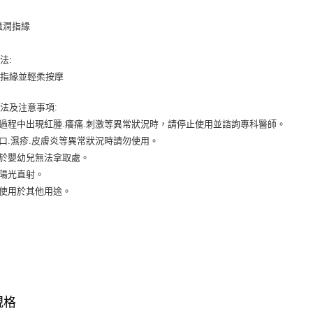
台灣樂
相關說明
滋潤指緣
【關於「A
ATM付款
AFTEE
便利好安
法:
１．簡單
於指緣並輕柔按摩
２．便利
運送方式
３．安心
法及注意事項:
全家取貨
【「AFT
用過程中出現紅腫.癢痛.刺激等異常狀況時，請停止使用並諮詢專科醫師。
每筆NT$6
１．於結帳
付」結帳
傷口.濕疹.皮膚炎等異常狀況時請勿使用。
付款後全
２．訂單
置於嬰幼兒無法拿取處。
３．收到繳
每筆NT$6
免陽光直射。
／ATM／
※ 請注意
勿使用於其他用途。
7-11取貨
絡購買商品
先享後付
每筆NT$6
※ 交易是
是否繳費成
付款後7-1
付客戶支
每筆NT$6
【注意事
宅配
１．透過由
規格
交易，需
每筆NT$8