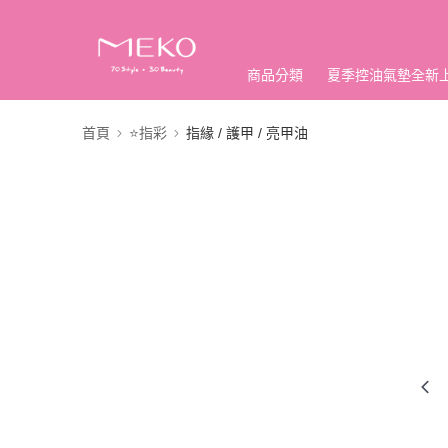
商品分類
夏季控油氣墊全新
首頁
⭐指彩
指緣 / 護甲 / 亮甲油