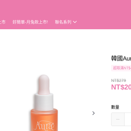
上市
好簡單-月兔款上市!
聯名系列
韓國Au
超取滿NT$
NT$279
NT$2
數量