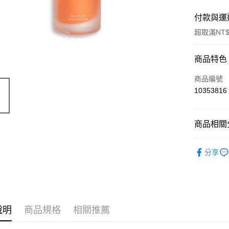
付款與運
超取滿NT$
付款方式
商品特色
信用卡一
商品編號
10353816
信用卡分
3 期 
商品相關分
合作金
超商取貨
華南商
⭐指彩
指
LINE Pay
上海商
分享
國泰世
Apple Pay
臺灣中
匯豐（
街口支付
聯邦商
元大商
悠遊付
說明
商品規格
相關推薦
玉山商
台新國
AFTEE先