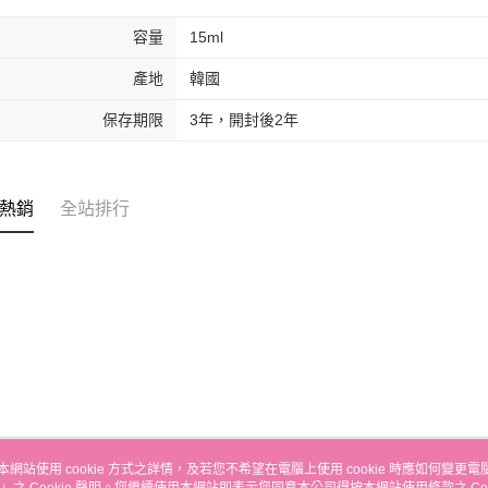
求債權轉
２．關於
離島-宅配
容量
15ml
https://aft
每筆NT$1
３．未成
產地
韓國
「AFTE
任。
保存期限
3年，開封後2年
４．使用「
即時審查
結果請求
５．嚴禁
形，恩沛
熱銷
全站排行
動。
本網站使用 cookie 方式之詳情，及若您不希望在電腦上使用 cookie 時應如何變更電腦的