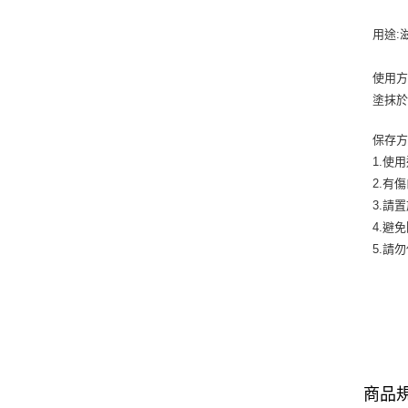
用途:
使用方
塗抹
保存方
1.使
2.有
3.請
4.避
5.請
商品