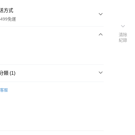
送方式
499免運
清除
紀錄
次付款
期付款
0 利率 每期
NT$69
21家銀行
類 (1)
庫商業銀行
第一商業銀行
付款
業銀行
彰化商業銀行
緣 / 護甲 / 亮甲油
業儲蓄銀行
台北富邦商業銀行
客服
華商業銀行
兆豐國際商業銀行
小企業銀行
台中商業銀行
台灣）商業銀行
華泰商業銀行
業銀行
遠東國際商業銀行
業銀行
永豐商業銀行
業銀行
星展（台灣）商業銀行
際商業銀行
中國信託商業銀行
享後付