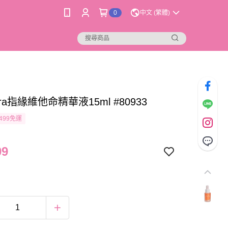
0
中文 (繁體)
ra指緣維他命精華液15ml #80933
499免運
09