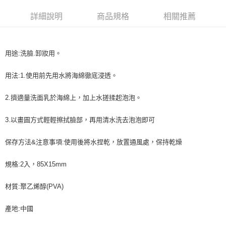
超商取貨付款
華南商業銀行
彰化商業銀行
詳細說明
商品規格
相關推薦
LINE Pay
上海商業儲蓄銀行
台北富邦商業銀行
國泰世華商業銀行
兆豐國際商業銀行
Apple Pay
臺灣中小企業銀行
台中商業銀行
匯豐（台灣）商業銀行
華泰商業銀行
用途:洗臉.卸妝用。
街口支付
聯邦商業銀行
遠東國際商業銀行
元大商業銀行
永豐商業銀行
悠遊付
用法:1.使用前先用水將海綿徹底浸透。
玉山商業銀行
星展（台灣）商業銀行
台新國際商業銀行
中國信託商業銀行
AFTEE先享後付
2.擠適量洗面乳於海綿上，加上水搓揉起泡泡。
台灣樂天信用卡公司
相關說明
【關於「AFTEE先享後付」】
3.以畫圓方式輕輕擦拭臉部，再用清水洗去泡泡即可
ATM付款
AFTEE先享後付是「在收到商品之後才付款」的支付方式。 讓您購物簡單
便利好安心！
保存方法&注意事項:使用後將水捏乾，放置通風處，保持乾燥
１．簡單：不需註冊會員、不需綁卡、不需儲值。
運送方式
２．便利：只要手機號碼，簡訊認證，即可結帳。
３．安心：先確認商品／服務後，再付款。
規格:2入，85X15mm
全家取貨付款
每筆NT$65，滿NT$499(含以上)免運費
【「AFTEE先享後付」結帳流程】
材質:聚乙烯醇(PVA)
１．於結帳方式選擇「AFTEE先享後付」後，將跳轉至「AFTEE先享後付」
付款後全家取貨
結帳頁面，進行簡訊認證並確認金額後，即可完成結帳。
產地:中國
２．訂單成立數日內，您將收到繳費通知簡訊。
每筆NT$65，滿NT$499(含以上)免運費
３．收到繳費通知簡訊後14天內，點擊此簡訊中的連結，可透過四大超商／