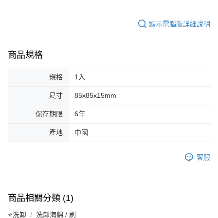
ATM／網路銀行／等多元方式進行付款，方視為交易完成。
7-11取貨付款
※ 請注意：結帳手續完成當下不需立刻繳費，但若您需要取消訂單，請聯絡
每筆NT$65，滿NT$499(含以上)免運費
購買商品的店家。未經商家同意取消之訂單仍視為有效，需透過AFTEE先享
顯示電腦版詳細說明
後付繳納相關費用。
付款後7-11取貨
※ 交易是否成功請以「AFTEE先享後付 」之結帳頁面顯示為準，若有關於
是否繳費成功／繳費後需取消欲退款等相關疑問，請聯繫「AFTEE先享後付
每筆NT$65，滿NT$499(含以上)免運費
客戶支援中心」
https://netprotections.freshdesk.com/support/home
商品規格
宅配
【注意事項】
規格
1入
１．透過由恩沛科技股份有限公司提供之「AFTEE先享後付」服務完成之交
每筆NT$85，滿NT$499(含以上)免運費
易，需依本服務之必要範圍內提供個人資料，並將交易相關給付款項請求債
尺寸
85x85x15mm
權轉讓予恩沛科技股份有限公司。
離島-宅配
２．關於個人資料處理事宜，請瀏覽以下網址：
每筆NT$120，滿NT$499(含以上)免運費
保存期限
6年
https://aftee.tw/terms/#terms3
３．未成年的使用者請事先徵得法定代理人或監護人之同意方可使用
國家/地區配送
查看運費
「AFTEE先享後付」，若未經同意申辦者引起之損失，本公司不負相關責
產地
中國
任。
４．使用「AFTEE先享後付」時，將依據個別帳號之用戶狀況，依本公司即
客服
時審查核予不同之上限額度；若仍有額度不足之情形，本公司將視審查結果
請求用戶進行身份認證。
５．嚴禁一人註冊多個帳號或使用他人資訊註冊。若發現惡意使用之情形，
恩沛科技股份有限公司將有權停止該用戶之使用額度並採取法律行動。
商品相關分類 (1)
⭐洗卸
洗卸海綿 / 刷