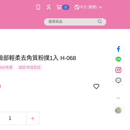
0
中文 (繁體)
臉部輕柔去角質粉撲1入 H-068
499免運
國家/地區配送
9