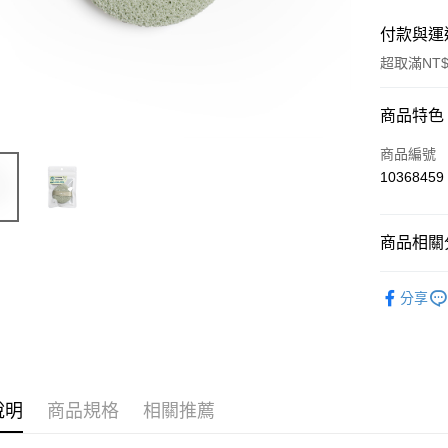
付款與運
超取滿NT$
付款方式
商品特色
信用卡一
商品編號
10368459
信用卡分
3 期 
商品相關分
合作金
超商取貨
華南商
⭐洗卸
LINE Pay
上海商
分享
國泰世
Apple Pay
臺灣中
匯豐（
街口支付
聯邦商
元大商
悠遊付
說明
商品規格
相關推薦
玉山商
台新國
AFTEE先