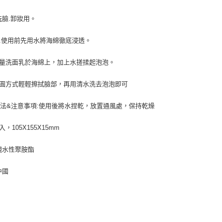
台灣樂
相關說明
洗臉.卸妝用。
【關於「A
ATM付款
AFTEE
便利好安
1.使用前先用水將海綿徹底浸透。
１．簡單
２．便利
運送方式
適量洗面乳於海綿上，加上水搓揉起泡泡。
３．安心
全家取貨
【「AFT
畫圓方式輕輕擦拭臉部，再用清水洗去泡泡即可
每筆NT$6
１．於結帳
付」結帳
法&注意事項:使用後將水捏乾，放置通風處，保持乾燥
付款後全
２．訂單
３．收到繳
每筆NT$6
／ATM／
入，105X155X15mm
※ 請注意
7-11取貨
絡購買商品
親水性聚胺酯
先享後付
每筆NT$6
※ 交易是
是否繳費成
中國
付款後7-1
付客戶支
每筆NT$6
【注意事
宅配
１．透過由
交易，需
每筆NT$8