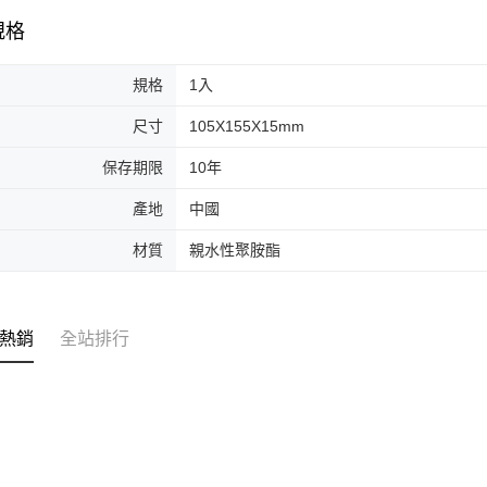
求債權轉
２．關於
規格
離島-宅配
https://aft
每筆NT$1
３．未成
「AFTE
規格
1入
國家/地區
任。
４．使用「
尺寸
105X155X15mm
即時審查
結果請求
保存期限
10年
５．嚴禁
形，恩沛
產地
中國
動。
材質
親水性聚胺酯
熱銷
全站排行