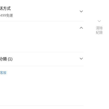
送方式
499免運
清除
紀錄
次付款
期付款
0 利率 每期
NT$19
21家銀行
類 (1)
庫商業銀行
第一商業銀行
付款
業銀行
彰化商業銀行
洗卸海綿 / 刷
業儲蓄銀行
台北富邦商業銀行
客服
華商業銀行
兆豐國際商業銀行
小企業銀行
台中商業銀行
台灣）商業銀行
華泰商業銀行
業銀行
遠東國際商業銀行
業銀行
永豐商業銀行
業銀行
星展（台灣）商業銀行
際商業銀行
中國信託商業銀行
享後付