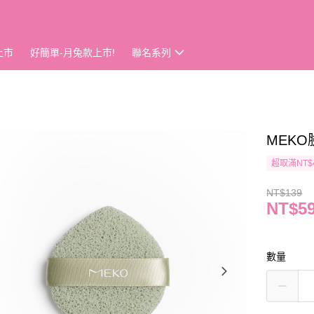
上市
好簡單-月兔款上市!
聯名系列
MEKO
超取滿NT$
NT$139
NT$5
數量