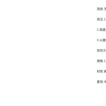
用途:
用法:
2.擠
3.以
保存方
規格:1
材質:
產地: