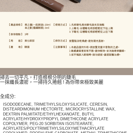
掃去一切平凡，打造根根分明的睫毛
一抹纖長濃密，一掃持久捲翹 ! 為你帶來極致美麗
全成分:
ISODODECANE, TRIMETHYLSILOXYSILICATE, CERESIN,
DISTEARDIMONIUM HECTORITE, MICROCRYSTALLINE WAX,
DEXTRIN PALMITATE/ETHYLHEXANOATE, BUTYL
ACRYLATE/HYDROXYPROPYL DIMETHICONE ACRYLATE
COPOLYMER, PEG-20 SORBITAN ISOSTEARATE,
ACRYLATES/POLYTRIMETHYLSILOXYMETHACRYLATE