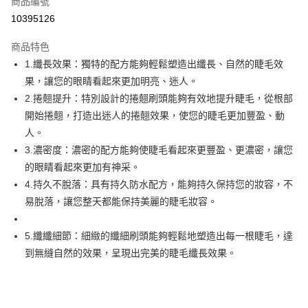
商品編號
信用卡分期付款
10395126
3 期 0 利率 每期
NT$156
21家銀行
商品特色
合作金庫商業銀行
第一商業銀行
超商取貨付款
1.纖長效果：獨特的配方能夠輕鬆塑造出纖長、自然的睫毛效
華南商業銀行
彰化商業銀行
果，讓您的眼睛看起來更加明亮、迷人。
LINE Pay
上海商業儲蓄銀行
台北富邦商業銀行
國泰世華商業銀行
兆豐國際商業銀行
2.捲翹提升：特別設計的捲翹刷頭能夠有效地提升睫毛，從根部
Apple Pay
臺灣中小企業銀行
台中商業銀行
開始捲翹，打造出迷人的捲翹效果，使您的睫毛更加豐盈、動
匯豐（台灣）商業銀行
華泰商業銀行
人。
街口支付
聯邦商業銀行
遠東國際商業銀行
3.濃密度：濃密的配方能夠使睫毛看起來更豐盈、更濃密，讓您
元大商業銀行
永豐商業銀行
悠遊付
的眼睛看起來更加有神采。
玉山商業銀行
星展（台灣）商業銀行
4.持久不脫落：具有持久防水配方，能夠持久保持您的妝容，不
台新國際商業銀行
中國信託商業銀行
AFTEE先享後付
台灣樂天信用卡公司
易脫落，讓您整天都能保持美麗的睫毛妝容。
相關說明
【關於「AFTEE先享後付」】
ATM付款
AFTEE先享後付是「在收到商品之後才付款」的支付方式。 讓您購物簡單
5.纖纖細節：細緻的纖細刷頭能夠輕鬆地塑造出每一根睫毛，達
便利好安心！
到無縫自然的效果，呈現出完美的睫毛纖長效果。
１．簡單：不需註冊會員、不需綁卡、不需儲值。
運送方式
２．便利：只要手機號碼，簡訊認證，即可結帳。
３．安心：先確認商品／服務後，再付款。
全家取貨付款
每筆NT$65，滿NT$499(含以上)免運費
【「AFTEE先享後付」結帳流程】