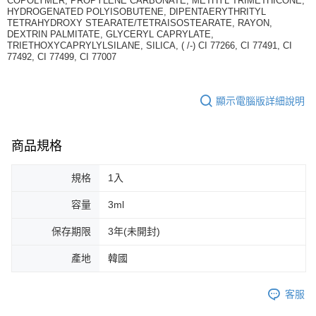
COPOLYMER, PROPYLENE CARBONATE, METHYL TRIMETHICONE,
HYDROGENATED POLYISOBUTENE, DIPENTAERYTHRITYL
TETRAHYDROXY STEARATE/TETRAISOSTEARATE, RAYON,
DEXTRIN PALMITATE, GLYCERYL CAPRYLATE,
TRIETHOXYCAPRYLYLSILANE, SILICA, ( /-) CI 77266, CI 77491, CI
77492, CI 77499, CI 77007
顯示電腦版詳細說明
商品規格
規格
1入
容量
3ml
保存期限
3年(未開封)
產地
韓國
客服