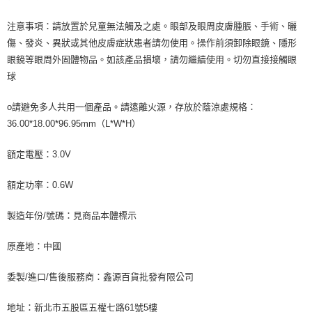
注意事項：請放置於兒童無法觸及之處。眼部及眼周皮膚腫脹、手術、曬
傷、發炎、異狀或其他皮膚症狀患者請勿使用。操作前須卸除眼鏡、隱形
眼鏡等眼周外固體物品。如該產品損壞，請勿繼續使用。切勿直接接觸眼
球
o請避免多人共用一個產品。請遠離火源，存放於蔭涼處規格：
36.00*18.00*96.95mm（L*W*H）
額定電壓：3.0V
額定功率：0.6W
製造年份/號碼：見商品本體標示
原產地：中國
委製/進口/售後服務商：鑫源百貨批發有限公司
地址：新北市五股區五權七路61號5樓