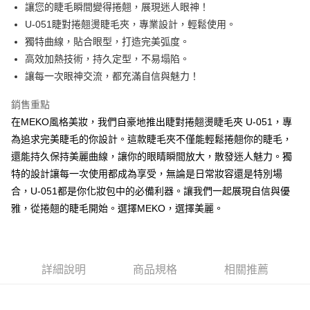
超商取貨付款
讓您的睫毛瞬間變得捲翹，展現迷人眼神！
華南商業銀行
彰化商業銀行
U-051睫對捲翹燙睫毛夾，專業設計，輕鬆使用。
LINE Pay
上海商業儲蓄銀行
台北富邦商業銀行
國泰世華商業銀行
兆豐國際商業銀行
獨特曲線，貼合眼型，打造完美弧度。
Apple Pay
臺灣中小企業銀行
台中商業銀行
高效加熱技術，持久定型，不易塌陷。
匯豐（台灣）商業銀行
華泰商業銀行
讓每一次眼神交流，都充滿自信與魅力！
街口支付
聯邦商業銀行
遠東國際商業銀行
元大商業銀行
永豐商業銀行
悠遊付
銷售重點
玉山商業銀行
星展（台灣）商業銀行
在MEKO風格美妝，我們自豪地推出睫對捲翹燙睫毛夾 U-051，專
台新國際商業銀行
中國信託商業銀行
AFTEE先享後付
為追求完美睫毛的你設計。這款睫毛夾不僅能輕鬆捲翹你的睫毛，
台灣樂天信用卡公司
相關說明
還能持久保持美麗曲線，讓你的眼睛瞬間放大，散發迷人魅力。獨
【關於「AFTEE先享後付」】
ATM付款
特的設計讓每一次使用都成為享受，無論是日常妝容還是特別場
AFTEE先享後付是「在收到商品之後才付款」的支付方式。 讓您購物簡單
便利好安心！
合，U-051都是你化妝包中的必備利器。讓我們一起展現自信與優
１．簡單：不需註冊會員、不需綁卡、不需儲值。
運送方式
雅，從捲翹的睫毛開始。選擇MEKO，選擇美麗。
２．便利：只要手機號碼，簡訊認證，即可結帳。
３．安心：先確認商品／服務後，再付款。
全家取貨付款
每筆NT$65，滿NT$499(含以上)免運費
【「AFTEE先享後付」結帳流程】
１．於結帳方式選擇「AFTEE先享後付」後，將跳轉至「AFTEE先享後付」
詳細說明
商品規格
相關推薦
付款後全家取貨
結帳頁面，進行簡訊認證並確認金額後，即可完成結帳。
２．訂單成立數日內，您將收到繳費通知簡訊。
每筆NT$65，滿NT$499(含以上)免運費
３．收到繳費通知簡訊後14天內，點擊此簡訊中的連結，可透過四大超商／