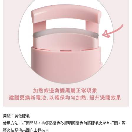
用途：美化睫毛
使用方法：打開開關，待導熱變色矽膠明顯變色時將睫毛夾壓片打開，輕
輕夾住睫毛來回向上翻夾。