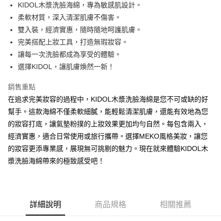
超商取貨付款
KIDOL木漿洗臉海綿，專為敏感肌設計。
華南商業銀行
彰化商業銀行
柔軟材質，深入清潔肌膚不傷害。
LINE Pay
上海商業儲蓄銀行
台北富邦商業銀行
國泰世華商業銀行
兆豐國際商業銀行
雙入裝，經濟實惠，隨時隨地呵護肌膚。
Apple Pay
臺灣中小企業銀行
台中商業銀行
完美搭配上妝工具，打造無瑕妝容。
匯豐（台灣）商業銀行
華泰商業銀行
讓每一次洗臉都成為享受的體驗。
街口支付
聯邦商業銀行
遠東國際商業銀行
選擇KIDOL，讓肌膚煥然一新！
元大商業銀行
永豐商業銀行
悠遊付
玉山商業銀行
星展（台灣）商業銀行
銷售重點
台新國際商業銀行
中國信託商業銀行
AFTEE先享後付
在追求完美妝容的過程中，KIDOL木漿洗臉海綿是您不可或缺的好
台灣樂天信用卡公司
相關說明
幫手。這款海綿不僅柔軟細膩，能輕鬆清潔肌膚，還能有效地為您
【關於「AFTEE先享後付」】
ATM付款
的妝容打底，讓氣墊粉撲的上妝效果更加均勻自然。每包含兩入，
AFTEE先享後付是「在收到商品之後才付款」的支付方式。 讓您購物簡單
便利好安心！
經濟實惠，適合日常使用或旅行攜帶。選擇MEKO風格美妝，讓您
１．簡單：不需註冊會員、不需綁卡、不需儲值。
運送方式
的妝容更添專業感，展現無可挑剔的魅力。現在就來體驗KIDOL木
２．便利：只要手機號碼，簡訊認證，即可結帳。
３．安心：先確認商品／服務後，再付款。
漿洗臉海綿帶來的極致感受吧！
全家取貨付款
每筆NT$65，滿NT$499(含以上)免運費
【「AFTEE先享後付」結帳流程】
１．於結帳方式選擇「AFTEE先享後付」後，將跳轉至「AFTEE先享後付」
付款後全家取貨
結帳頁面，進行簡訊認證並確認金額後，即可完成結帳。
２．訂單成立數日內，您將收到繳費通知簡訊。
詳細說明
商品規格
相關推薦
每筆NT$65，滿NT$499(含以上)免運費
３．收到繳費通知簡訊後14天內，點擊此簡訊中的連結，可透過四大超商／