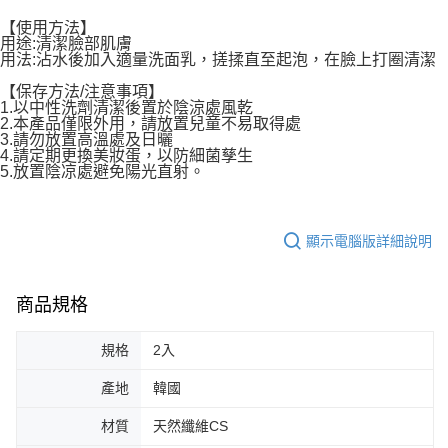
ATM／網路銀行／等多元方式進行付款，方視為交易完成。
7-11取貨付款
※ 請注意：結帳手續完成當下不需立刻繳費，但若您需要取消訂單，請聯絡
【使用方法】
每筆NT$65，滿NT$499(含以上)免運費
購買商品的店家。未經商家同意取消之訂單仍視為有效，需透過AFTEE先享
用途:清潔臉部肌膚
後付繳納相關費用。
用法:沾水後加入適量洗面乳，搓揉直至起泡，在臉上打圈清潔
付款後7-11取貨
※ 交易是否成功請以「AFTEE先享後付 」之結帳頁面顯示為準，若有關於
【保存方法/注意事項】
是否繳費成功／繳費後需取消欲退款等相關疑問，請聯繫「AFTEE先享後付
每筆NT$65，滿NT$499(含以上)免運費
1.以中性洗劑清潔後置於陰涼處風乾
客戶支援中心」
https://netprotections.freshdesk.com/support/home
2.本產品僅限外用，請放置兒童不易取得處
宅配
3.請勿放置高溫處及日曬
【注意事項】
4.請定期更換美妝蛋，以防細菌孳生
１．透過由恩沛科技股份有限公司提供之「AFTEE先享後付」服務完成之交
每筆NT$85，滿NT$499(含以上)免運費
5.放置陰凉處避免陽光直射。
易，需依本服務之必要範圍內提供個人資料，並將交易相關給付款項請求債
權轉讓予恩沛科技股份有限公司。
離島-宅配
２．關於個人資料處理事宜，請瀏覽以下網址：
每筆NT$120，滿NT$499(含以上)免運費
https://aftee.tw/terms/#terms3
顯示電腦版詳細說明
３．未成年的使用者請事先徵得法定代理人或監護人之同意方可使用
國家/地區配送
查看運費
「AFTEE先享後付」，若未經同意申辦者引起之損失，本公司不負相關責
任。
商品規格
４．使用「AFTEE先享後付」時，將依據個別帳號之用戶狀況，依本公司即
時審查核予不同之上限額度；若仍有額度不足之情形，本公司將視審查結果
請求用戶進行身份認證。
規格
2入
５．嚴禁一人註冊多個帳號或使用他人資訊註冊。若發現惡意使用之情形，
恩沛科技股份有限公司將有權停止該用戶之使用額度並採取法律行動。
產地
韓國
材質
天然纖維CS