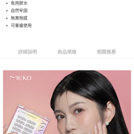
超商取貨付款
免用膠水
華南商業銀行
彰化商業銀行
自然牢固
LINE Pay
上海商業儲蓄銀行
台北富邦商業銀行
國泰世華商業銀行
兆豐國際商業銀行
無異物感
Apple Pay
臺灣中小企業銀行
台中商業銀行
可重複使用
匯豐（台灣）商業銀行
華泰商業銀行
街口支付
聯邦商業銀行
遠東國際商業銀行
元大商業銀行
永豐商業銀行
悠遊付
玉山商業銀行
星展（台灣）商業銀行
詳細說明
商品規格
相關推薦
台新國際商業銀行
中國信託商業銀行
AFTEE先享後付
台灣樂天信用卡公司
相關說明
【關於「AFTEE先享後付」】
ATM付款
AFTEE先享後付是「在收到商品之後才付款」的支付方式。 讓您購物簡單
便利好安心！
１．簡單：不需註冊會員、不需綁卡、不需儲值。
運送方式
２．便利：只要手機號碼，簡訊認證，即可結帳。
３．安心：先確認商品／服務後，再付款。
全家取貨付款
每筆NT$65，滿NT$499(含以上)免運費
【「AFTEE先享後付」結帳流程】
１．於結帳方式選擇「AFTEE先享後付」後，將跳轉至「AFTEE先享後付」
付款後全家取貨
結帳頁面，進行簡訊認證並確認金額後，即可完成結帳。
２．訂單成立數日內，您將收到繳費通知簡訊。
每筆NT$65，滿NT$499(含以上)免運費
３．收到繳費通知簡訊後14天內，點擊此簡訊中的連結，可透過四大超商／