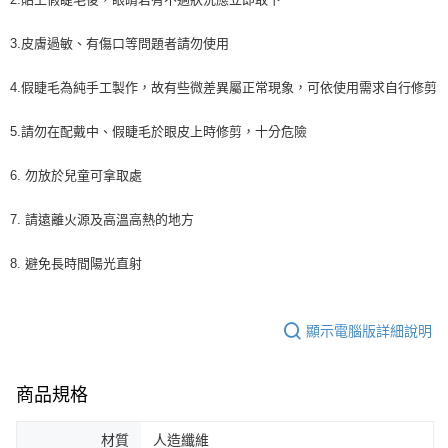
3.皮膚過敏、有傷口等問題者請勿使用
4.假睫毛為純手工製作，故有些微差異屬正常現象，可依使用需求自行修剪
5.請勿在配戴中、假睫毛於眼皮上時修剪，十分危險
6. 勿放於兒童可拿取處
7. 請遠離火源及高溫高熱的地方
8. 避免長時間陽光直射
顯示電腦版詳細說明
商品規格
材質
人造纖維