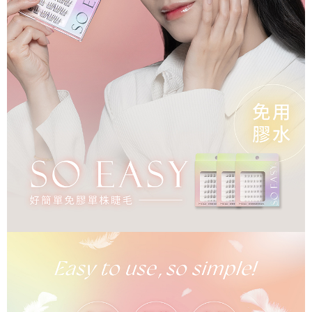
ATM／網路銀行／等多元方式進行付款，方視為交易完成。
7-11取貨付款
※ 請注意：結帳手續完成當下不需立刻繳費，但若您需要取消訂單，請聯絡
每筆NT$65，滿NT$499(含以上)免運費
購買商品的店家。未經商家同意取消之訂單仍視為有效，需透過AFTEE先享
後付繳納相關費用。
付款後7-11取貨
※ 交易是否成功請以「AFTEE先享後付 」之結帳頁面顯示為準，若有關於
是否繳費成功／繳費後需取消欲退款等相關疑問，請聯繫「AFTEE先享後付
每筆NT$65，滿NT$499(含以上)免運費
客戶支援中心」
https://netprotections.freshdesk.com/support/home
宅配
【注意事項】
１．透過由恩沛科技股份有限公司提供之「AFTEE先享後付」服務完成之交
每筆NT$85，滿NT$499(含以上)免運費
易，需依本服務之必要範圍內提供個人資料，並將交易相關給付款項請求債
權轉讓予恩沛科技股份有限公司。
離島-宅配
２．關於個人資料處理事宜，請瀏覽以下網址：
每筆NT$120，滿NT$499(含以上)免運費
https://aftee.tw/terms/#terms3
３．未成年的使用者請事先徵得法定代理人或監護人之同意方可使用
國家/地區配送
查看運費
「AFTEE先享後付」，若未經同意申辦者引起之損失，本公司不負相關責
任。
４．使用「AFTEE先享後付」時，將依據個別帳號之用戶狀況，依本公司即
時審查核予不同之上限額度；若仍有額度不足之情形，本公司將視審查結果
請求用戶進行身份認證。
５．嚴禁一人註冊多個帳號或使用他人資訊註冊。若發現惡意使用之情形，
恩沛科技股份有限公司將有權停止該用戶之使用額度並採取法律行動。