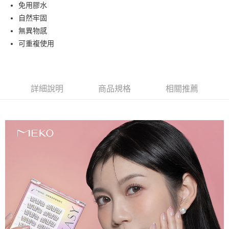
超商取貨付款
免用膠水
華南商業銀行
彰化商業銀行
自然牢固
LINE Pay
上海商業儲蓄銀行
台北富邦商業銀行
國泰世華商業銀行
兆豐國際商業銀行
無異物感
Apple Pay
臺灣中小企業銀行
台中商業銀行
可重複使用
匯豐（台灣）商業銀行
華泰商業銀行
街口支付
聯邦商業銀行
遠東國際商業銀行
元大商業銀行
永豐商業銀行
悠遊付
玉山商業銀行
星展（台灣）商業銀行
詳細說明
商品規格
相關推薦
台新國際商業銀行
中國信託商業銀行
AFTEE先享後付
台灣樂天信用卡公司
相關說明
【關於「AFTEE先享後付」】
ATM付款
AFTEE先享後付是「在收到商品之後才付款」的支付方式。 讓您購物簡單
便利好安心！
１．簡單：不需註冊會員、不需綁卡、不需儲值。
運送方式
２．便利：只要手機號碼，簡訊認證，即可結帳。
３．安心：先確認商品／服務後，再付款。
全家取貨付款
每筆NT$65，滿NT$499(含以上)免運費
【「AFTEE先享後付」結帳流程】
１．於結帳方式選擇「AFTEE先享後付」後，將跳轉至「AFTEE先享後付」
付款後全家取貨
結帳頁面，進行簡訊認證並確認金額後，即可完成結帳。
２．訂單成立數日內，您將收到繳費通知簡訊。
每筆NT$65，滿NT$499(含以上)免運費
３．收到繳費通知簡訊後14天內，點擊此簡訊中的連結，可透過四大超商／