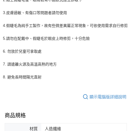
3.皮膚過敏、有傷口等問題者請勿使用
4.假睫毛為純手工製作，故有些微差異屬正常現象，可依使用需求自行修剪
5.請勿在配戴中、假睫毛於眼皮上時修剪，十分危險
6. 勿放於兒童可拿取處
7. 請遠離火源及高溫高熱的地方
8. 避免長時間陽光直射
顯示電腦版詳細說明
商品規格
材質
人造纖維