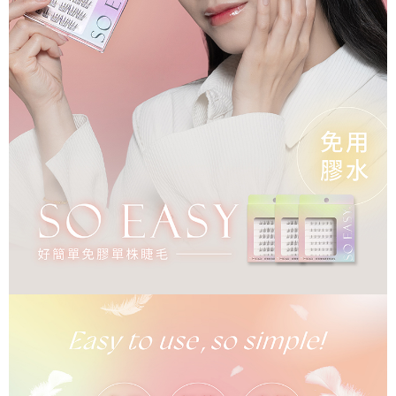
ATM／網路銀行／等多元方式進行付款，方視為交易完成。
7-11取貨付款
※ 請注意：結帳手續完成當下不需立刻繳費，但若您需要取消訂單，請聯絡
每筆NT$65，滿NT$499(含以上)免運費
購買商品的店家。未經商家同意取消之訂單仍視為有效，需透過AFTEE先享
後付繳納相關費用。
付款後7-11取貨
※ 交易是否成功請以「AFTEE先享後付 」之結帳頁面顯示為準，若有關於
是否繳費成功／繳費後需取消欲退款等相關疑問，請聯繫「AFTEE先享後付
每筆NT$65，滿NT$499(含以上)免運費
客戶支援中心」
https://netprotections.freshdesk.com/support/home
宅配
【注意事項】
１．透過由恩沛科技股份有限公司提供之「AFTEE先享後付」服務完成之交
每筆NT$85，滿NT$499(含以上)免運費
易，需依本服務之必要範圍內提供個人資料，並將交易相關給付款項請求債
權轉讓予恩沛科技股份有限公司。
離島-宅配
２．關於個人資料處理事宜，請瀏覽以下網址：
每筆NT$120，滿NT$499(含以上)免運費
https://aftee.tw/terms/#terms3
３．未成年的使用者請事先徵得法定代理人或監護人之同意方可使用
國家/地區配送
查看運費
「AFTEE先享後付」，若未經同意申辦者引起之損失，本公司不負相關責
任。
４．使用「AFTEE先享後付」時，將依據個別帳號之用戶狀況，依本公司即
時審查核予不同之上限額度；若仍有額度不足之情形，本公司將視審查結果
請求用戶進行身份認證。
５．嚴禁一人註冊多個帳號或使用他人資訊註冊。若發現惡意使用之情形，
恩沛科技股份有限公司將有權停止該用戶之使用額度並採取法律行動。