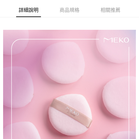
超商取貨付款
華南商業銀行
彰化商業銀行
詳細說明
商品規格
相關推薦
LINE Pay
上海商業儲蓄銀行
台北富邦商業銀行
國泰世華商業銀行
兆豐國際商業銀行
Apple Pay
臺灣中小企業銀行
台中商業銀行
匯豐（台灣）商業銀行
華泰商業銀行
街口支付
聯邦商業銀行
遠東國際商業銀行
元大商業銀行
永豐商業銀行
悠遊付
玉山商業銀行
星展（台灣）商業銀行
台新國際商業銀行
中國信託商業銀行
AFTEE先享後付
台灣樂天信用卡公司
相關說明
【關於「AFTEE先享後付」】
ATM付款
AFTEE先享後付是「在收到商品之後才付款」的支付方式。 讓您購物簡單
便利好安心！
１．簡單：不需註冊會員、不需綁卡、不需儲值。
運送方式
２．便利：只要手機號碼，簡訊認證，即可結帳。
３．安心：先確認商品／服務後，再付款。
全家取貨付款
每筆NT$65，滿NT$499(含以上)免運費
【「AFTEE先享後付」結帳流程】
１．於結帳方式選擇「AFTEE先享後付」後，將跳轉至「AFTEE先享後付」
付款後全家取貨
結帳頁面，進行簡訊認證並確認金額後，即可完成結帳。
２．訂單成立數日內，您將收到繳費通知簡訊。
每筆NT$65，滿NT$499(含以上)免運費
３．收到繳費通知簡訊後14天內，點擊此簡訊中的連結，可透過四大超商／