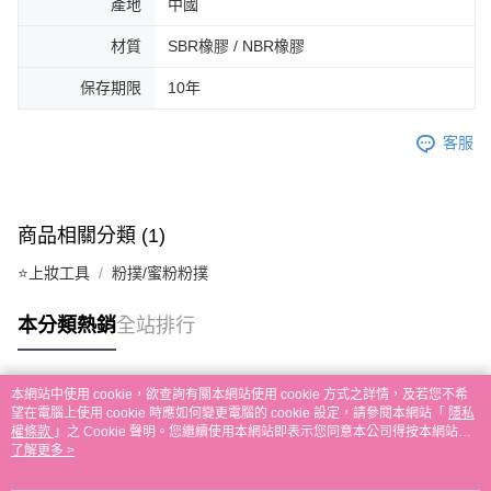
產地
中國
材質
SBR橡膠 / NBR橡膠
保存期限
10年
客服
商品相關分類 (1)
⭐上妝工具
粉撲/蜜粉粉撲
本分類熱銷
全站排行
本網站中使用 cookie，欲查詢有關本網站使用 cookie 方式之詳情，及若您不希
熱門標籤
望在電腦上使用 cookie 時應如何變更電腦的 cookie 設定，請參閱本網站「
隱私
權條款
」之 Cookie 聲明。您繼續使用本網站即表示您同意本公司得按本網站使
用條款之 Cookie 聲明使用 cookie。
了解更多 >