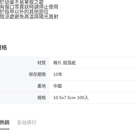
求債權轉
於幼童不易拿取之處
有傷口等異狀時請停止使用
２．關於
離島-宅配
於指甲以外的其他部位
https://aft
陰涼處避免高温與陽光直射
每筆NT$1
３．未成
「AFTE
任。
４．使用「
即時審查
結果請求
規格
５．嚴禁
形，恩沛
動。
材質
棉片.鋁箔紙
保存期限
10年
產地
中國
規格
10.5x7.5cm 100入
熱銷
全站排行