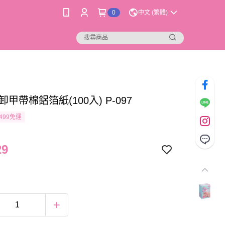
0
中文 (繁體)
 卸甲帶棉鋁箔紙(100入) P-097
499免運
29