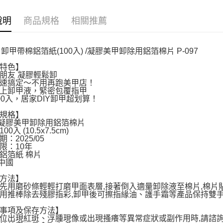
台灣樂
相關說明
【關於「A
說明
商品規格
相關推薦
ATM付款
AFTEE
便利好安
１．簡單
 卸甲帶棉鋁箔紙(100入) /凝膠美甲卸除用鋁箔棉片 P-097
２．便利
運送方式
３．安心
品特色】
朋友 凝膠輕鬆卸
全家取貨
【「AFT
速搞定～不用再跑美甲店！
上卸甲液，緊密包覆指甲
每筆NT$6
１．於結帳
00入，居家DIY卸甲超划算！
付」結帳
付款後全
２．訂單
規格】
３．收到繳
: 凝膠美甲卸除用鋁箔棉片
每筆NT$6
／ATM／
0入 (10.5x7.5cm)
※ 請注意
：2025/05
7-11取貨
絡購買商品
限：10年
先享後付
鋁箔紙 棉片
每筆NT$6
 中國
※ 交易是
是否繳費成
付款後7-1
用方法】
付客戶支
先用磨砂條輕輕打磨甲面表層,接著倒入適量卸除液至棉片,棉片貼
每筆NT$6
用推棒除去殘膠指彩,卸甲後可擦指緣油、護手霜等產品保持雙
【注意事
宅配
１．透過由
事項及保存方法】
交易，需
位出現紅斑、浮腫現像或出現搔癢等異常症狀或副作用時,請諮
每筆NT$8