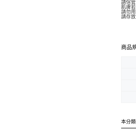
請保管
肌膚若
請勿用
請存放
商品
本分類