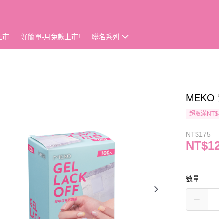
上市
好簡單-月兔款上市!
聯名系列
MEKO
超取滿NT$
NT$175
NT$1
數量