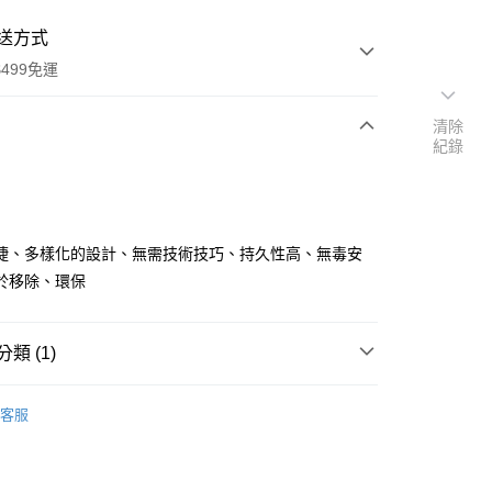
送方式
499免運
清除
紀錄
次付款
期付款
0 利率 每期
NT$43
21家銀行
捷、多樣化的設計、無需技術技巧、持久性高、無毒安
庫商業銀行
第一商業銀行
於移除、環保
付款
業銀行
彰化商業銀行
業儲蓄銀行
台北富邦商業銀行
華商業銀行
兆豐國際商業銀行
類 (1)
小企業銀行
台中商業銀行
台灣）商業銀行
華泰商業銀行
甲貼
客服
業銀行
遠東國際商業銀行
業銀行
永豐商業銀行
業銀行
星展（台灣）商業銀行
際商業銀行
中國信託商業銀行
享後付