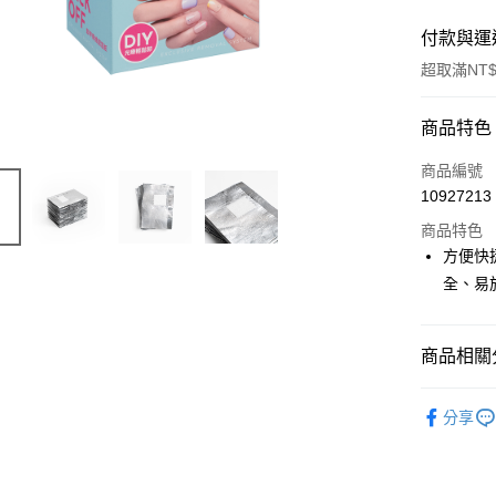
付款與運
超取滿NT$
付款方式
商品特色
信用卡一
商品編號
10927213
信用卡分
商品特色
3 期 
方便快
合作金
全、易
超商取貨
華南商
LINE Pay
上海商
國泰世
商品相關分
Apple Pay
臺灣中
匯豐（
⭐指彩
街口支付
分享
聯邦商
元大商
悠遊付
玉山商
台新國
AFTEE先