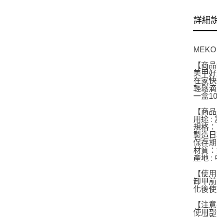
詳細
MEKO
【商
美甲好
在家快
輕鬆滴
一盒1
【商品
用途 
規格：10
製造日期
保存期
材質：
產地 :
【使
卸甲前
化後使
【注意
使用部