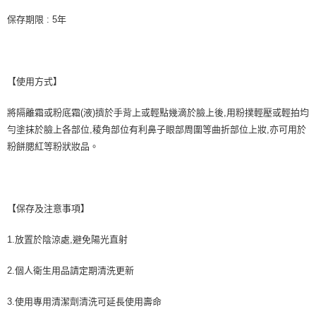
保存期限 : 5年
【使用方式】
將隔離霜或粉底霜(液)擠於手背上或輕點幾滴於臉上後,用粉撲輕壓或輕拍均
勻塗抹於臉上各部位,稜角部位有利鼻子眼部周圍等曲折部位上妝,亦可用於
粉餅腮紅等粉狀妝品。
【保存及注意事項】
1.放置於陰涼處,避免陽光直射
2.個人衛生用品請定期清洗更新
3.使用專用清潔劑清洗可延長使用壽命