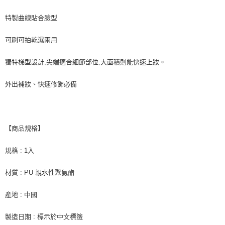
特製曲線貼合臉型
可刷可拍乾濕兩用
獨特梯型設計,尖端適合細節部位,大面積則能快速上妝。
外出補妝、快速修飾必備
【商品規格】
規格 : 1入
材質 : PU 親水性聚氨酯
產地 : 中國
製造日期 : 標示於中文標籤