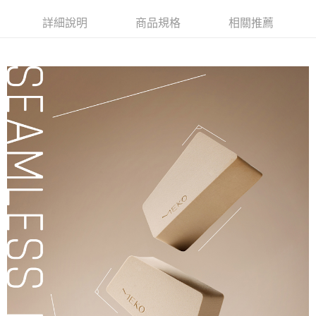
超商取貨付款
華南商業銀行
彰化商業銀行
詳細說明
商品規格
相關推薦
LINE Pay
上海商業儲蓄銀行
台北富邦商業銀行
國泰世華商業銀行
兆豐國際商業銀行
Apple Pay
臺灣中小企業銀行
台中商業銀行
匯豐（台灣）商業銀行
華泰商業銀行
街口支付
聯邦商業銀行
遠東國際商業銀行
元大商業銀行
永豐商業銀行
悠遊付
玉山商業銀行
星展（台灣）商業銀行
台新國際商業銀行
中國信託商業銀行
AFTEE先享後付
台灣樂天信用卡公司
相關說明
【關於「AFTEE先享後付」】
ATM付款
AFTEE先享後付是「在收到商品之後才付款」的支付方式。 讓您購物簡單
便利好安心！
１．簡單：不需註冊會員、不需綁卡、不需儲值。
運送方式
２．便利：只要手機號碼，簡訊認證，即可結帳。
３．安心：先確認商品／服務後，再付款。
全家取貨付款
每筆NT$65，滿NT$499(含以上)免運費
【「AFTEE先享後付」結帳流程】
１．於結帳方式選擇「AFTEE先享後付」後，將跳轉至「AFTEE先享後付」
付款後全家取貨
結帳頁面，進行簡訊認證並確認金額後，即可完成結帳。
２．訂單成立數日內，您將收到繳費通知簡訊。
每筆NT$65，滿NT$499(含以上)免運費
３．收到繳費通知簡訊後14天內，點擊此簡訊中的連結，可透過四大超商／