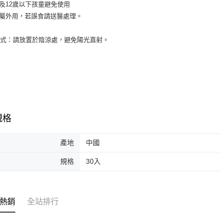
婦及12歲以下孩童避免使用
交易，需
每筆NT$8
品屬外用，若誤食請送醫處理。
求債權轉
２．關於
離島-宅配
https://aft
方式：請放置於陰涼處，避免陽光直射。
每筆NT$1
３．未成
「AFTE
國家/地區
任。
４．使用「
即時審查
結果請求
５．嚴禁
形，恩沛
動。
規格
產地
中國
規格
30入
熱銷
全站排行