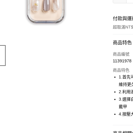
付款與運
超取滿NT$
付款方式
商品特色
信用卡一
商品編號
11391978
信用卡分
商品特色
3 期 
1.首
合作金
維持更
超商取貨
華南商
2.利
LINE Pay
上海商
3.選
國泰世
戴甲
Apple Pay
臺灣中
4.按
匯豐（
街口支付
聯邦商
元大商
悠遊付