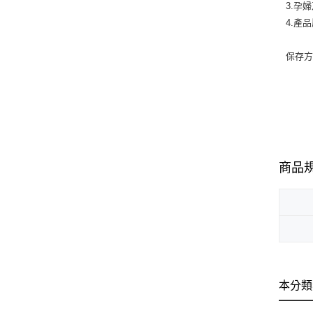
3.孕
4.產
保存
商品
本分類