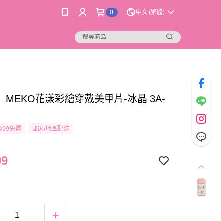
0
中文 (繁體)
MEKO花漾彩繪穿戴美甲片-冰晶 3A-
499免運
國家/地區配送
99