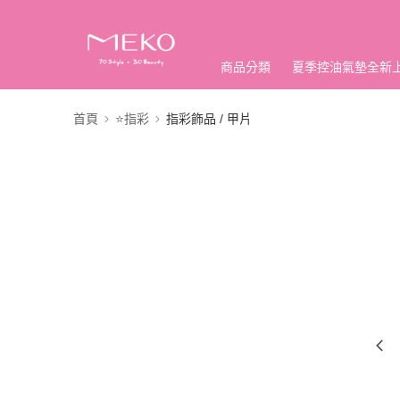
商品分類
夏季控油氣墊全新
首頁
⭐指彩
指彩飾品 / 甲片