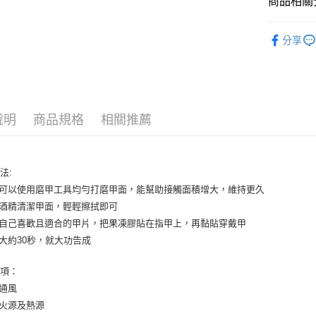
商品相關分
玉山商
台新國
AFTEE先
⭐指彩
台灣樂
相關說明
分享
【關於「A
ATM付款
AFTEE
便利好安
１．簡單
２．便利
運送方式
３．安心
說明
商品規格
相關推薦
全家取貨
【「AFT
每筆NT$6
１．於結帳
付」結帳
法:
付款後全
２．訂單
３．收到繳
先可以使用磨甲工具均勻打磨甲面，能幫助接觸面積增大，維持更久
每筆NT$6
／ATM／
用酒精清潔甲面，輕輕擦拭即可
※ 請注意
7-11取貨
擇自己喜歡且適合的甲片，把果凍膠貼在指甲上，再黏貼穿戴甲
絡購買商品
先享後付
每筆NT$6
壓大約30秒，就大功告成
※ 交易是
是否繳費成
付款後7-1
事項：
付客戶支
每筆NT$6
持通風
【注意事
離火源及熱源
宅配
１．透過由