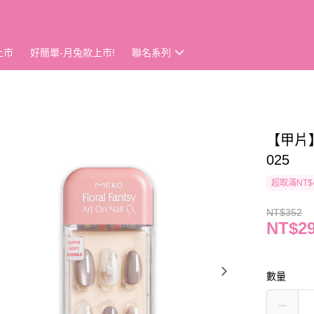
上市
好簡單-月兔款上市!
聯名系列
【甲片】
025
超取滿NT$
NT$352
NT$2
數量