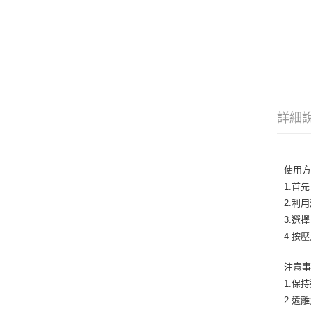
詳細
使用方
1.首
2.利
3.選
4.按
注意
1.保
2.遠