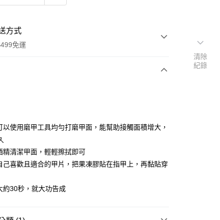
送方式
499免運
清除
紀錄
次付款
期付款
0 利率 每期
NT$99
21家銀行
先可以使用磨甲工具均勻打磨甲面，能幫助接觸面積增大，
庫商業銀行
第一商業銀行
久
付款
業銀行
彰化商業銀行
用酒精清潔甲面，輕輕擦拭即可
業儲蓄銀行
台北富邦商業銀行
擇自己喜歡且適合的甲片，把果凍膠貼在指甲上，再黏貼穿
華商業銀行
兆豐國際商業銀行
小企業銀行
台中商業銀行
壓大約30秒，就大功告成
台灣）商業銀行
華泰商業銀行
業銀行
遠東國際商業銀行
業銀行
永豐商業銀行