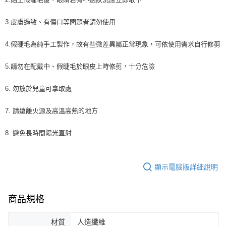
3.皮膚過敏、有傷口等問題者請勿使用
4.假睫毛為純手工製作，故有些微差異屬正常現象，可依使用需求自行修剪
5.請勿在配戴中、假睫毛於眼皮上時修剪，十分危險
6. 勿放於兒童可拿取處
7. 請遠離火源及高溫高熱的地方
8. 避免長時間陽光直射
顯示電腦版詳細說明
商品規格
材質
人造纖維