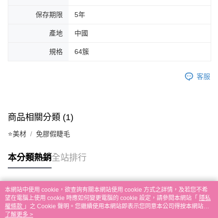
保存期限
5年
產地
中國
規格
64簇
客服
商品相關分類 (1)
⭐美材
免膠假睫毛
本分類熱銷
全站排行
本網站中使用 cookie，欲查詢有關本網站使用 cookie 方式之詳情，及若您不希
熱門標籤
望在電腦上使用 cookie 時應如何變更電腦的 cookie 設定，請參閱本網站「
隱私
權條款
」之 Cookie 聲明。您繼續使用本網站即表示您同意本公司得按本網站使
用條款之 Cookie 聲明使用 cookie。
了解更多 >