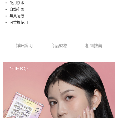
超商取貨付款
免用膠水
華南商業銀行
彰化商業銀行
自然牢固
LINE Pay
上海商業儲蓄銀行
台北富邦商業銀行
國泰世華商業銀行
兆豐國際商業銀行
無異物感
Apple Pay
臺灣中小企業銀行
台中商業銀行
可重複使用
匯豐（台灣）商業銀行
華泰商業銀行
街口支付
聯邦商業銀行
遠東國際商業銀行
元大商業銀行
永豐商業銀行
悠遊付
玉山商業銀行
星展（台灣）商業銀行
詳細說明
商品規格
相關推薦
台新國際商業銀行
中國信託商業銀行
AFTEE先享後付
台灣樂天信用卡公司
相關說明
【關於「AFTEE先享後付」】
ATM付款
AFTEE先享後付是「在收到商品之後才付款」的支付方式。 讓您購物簡單
便利好安心！
１．簡單：不需註冊會員、不需綁卡、不需儲值。
運送方式
２．便利：只要手機號碼，簡訊認證，即可結帳。
３．安心：先確認商品／服務後，再付款。
全家取貨付款
每筆NT$65，滿NT$499(含以上)免運費
【「AFTEE先享後付」結帳流程】
１．於結帳方式選擇「AFTEE先享後付」後，將跳轉至「AFTEE先享後付」
付款後全家取貨
結帳頁面，進行簡訊認證並確認金額後，即可完成結帳。
２．訂單成立數日內，您將收到繳費通知簡訊。
每筆NT$65，滿NT$499(含以上)免運費
３．收到繳費通知簡訊後14天內，點擊此簡訊中的連結，可透過四大超商／