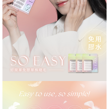
ATM／網路銀行／等多元方式進行付款，方視為交易完成。
7-11取貨付款
※ 請注意：結帳手續完成當下不需立刻繳費，但若您需要取消訂單，請聯絡
每筆NT$65，滿NT$499(含以上)免運費
購買商品的店家。未經商家同意取消之訂單仍視為有效，需透過AFTEE先享
後付繳納相關費用。
付款後7-11取貨
※ 交易是否成功請以「AFTEE先享後付 」之結帳頁面顯示為準，若有關於
是否繳費成功／繳費後需取消欲退款等相關疑問，請聯繫「AFTEE先享後付
每筆NT$65，滿NT$499(含以上)免運費
客戶支援中心」
https://netprotections.freshdesk.com/support/home
宅配
【注意事項】
１．透過由恩沛科技股份有限公司提供之「AFTEE先享後付」服務完成之交
每筆NT$85，滿NT$499(含以上)免運費
易，需依本服務之必要範圍內提供個人資料，並將交易相關給付款項請求債
權轉讓予恩沛科技股份有限公司。
離島-宅配
２．關於個人資料處理事宜，請瀏覽以下網址：
每筆NT$120，滿NT$499(含以上)免運費
https://aftee.tw/terms/#terms3
３．未成年的使用者請事先徵得法定代理人或監護人之同意方可使用
國家/地區配送
查看運費
「AFTEE先享後付」，若未經同意申辦者引起之損失，本公司不負相關責
任。
４．使用「AFTEE先享後付」時，將依據個別帳號之用戶狀況，依本公司即
時審查核予不同之上限額度；若仍有額度不足之情形，本公司將視審查結果
請求用戶進行身份認證。
５．嚴禁一人註冊多個帳號或使用他人資訊註冊。若發現惡意使用之情形，
恩沛科技股份有限公司將有權停止該用戶之使用額度並採取法律行動。