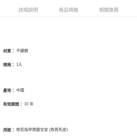
超商取貨付款
華南商業銀行
彰化商業銀行
詳細說明
商品規格
相關推薦
LINE Pay
上海商業儲蓄銀行
台北富邦商業銀行
國泰世華商業銀行
兆豐國際商業銀行
Apple Pay
臺灣中小企業銀行
台中商業銀行
匯豐（台灣）商業銀行
華泰商業銀行
街口支付
聯邦商業銀行
遠東國際商業銀行
元大商業銀行
永豐商業銀行
悠遊付
玉山商業銀行
星展（台灣）商業銀行
不鏽鋼
材質：
台新國際商業銀行
中國信託商業銀行
AFTEE先享後付
台灣樂天信用卡公司
1入
相關說明
規格：
【關於「AFTEE先享後付」】
ATM付款
AFTEE先享後付是「在收到商品之後才付款」的支付方式。 讓您購物簡單
便利好安心！
１．簡單：不需註冊會員、不需綁卡、不需儲值。
中國
產地：
運送方式
２．便利：只要手機號碼，簡訊認證，即可結帳。
３．安心：先確認商品／服務後，再付款。
全家取貨付款
10 年
有效期間：
每筆NT$65，滿NT$499(含以上)免運費
【「AFTEE先享後付」結帳流程】
１．於結帳方式選擇「AFTEE先享後付」後，將跳轉至「AFTEE先享後付」
付款後全家取貨
結帳頁面，進行簡訊認證並確認金額後，即可完成結帳。
２．訂單成立數日內，您將收到繳費通知簡訊。
每筆NT$65，滿NT$499(含以上)免運費
修剪指甲周圍甘皮 (角質死皮)
用途：
３．收到繳費通知簡訊後14天內，點擊此簡訊中的連結，可透過四大超商／