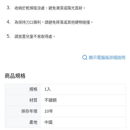
收納於乾燥陰涼處，避免潮濕或陽光直射。
為保持刀口鋒利，請避免摔落或其他硬物碰撞。
請放置兒童不易取得處。
顯示電腦版詳細說明
商品規格
規格
1入
材質
不鏽鋼
保存年限
10年
產地
中國