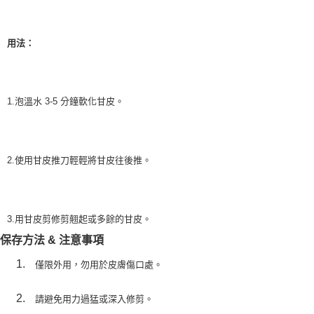
ATM／網路銀行／等多元方式進行付款，方視為交易完成。
7-11取貨付款
※ 請注意：結帳手續完成當下不需立刻繳費，但若您需要取消訂單，請聯絡
每筆NT$65，滿NT$499(含以上)免運費
購買商品的店家。未經商家同意取消之訂單仍視為有效，需透過AFTEE先享
後付繳納相關費用。
用法：
付款後7-11取貨
※ 交易是否成功請以「AFTEE先享後付 」之結帳頁面顯示為準，若有關於
是否繳費成功／繳費後需取消欲退款等相關疑問，請聯繫「AFTEE先享後付
每筆NT$65，滿NT$499(含以上)免運費
客戶支援中心」
https://netprotections.freshdesk.com/support/home
宅配
1.泡溫水 3-5 分鐘軟化甘皮。
【注意事項】
１．透過由恩沛科技股份有限公司提供之「AFTEE先享後付」服務完成之交
每筆NT$85，滿NT$499(含以上)免運費
易，需依本服務之必要範圍內提供個人資料，並將交易相關給付款項請求債
權轉讓予恩沛科技股份有限公司。
離島-宅配
２．關於個人資料處理事宜，請瀏覽以下網址：
每筆NT$120，滿NT$499(含以上)免運費
2.使用甘皮推刀輕輕將甘皮往後推。
https://aftee.tw/terms/#terms3
３．未成年的使用者請事先徵得法定代理人或監護人之同意方可使用
「AFTEE先享後付」，若未經同意申辦者引起之損失，本公司不負相關責
任。
４．使用「AFTEE先享後付」時，將依據個別帳號之用戶狀況，依本公司即
3.用甘皮剪修剪翹起或多餘的甘皮。
時審查核予不同之上限額度；若仍有額度不足之情形，本公司將視審查結果
保存方法 & 注意事項
請求用戶進行身份認證。
５．嚴禁一人註冊多個帳號或使用他人資訊註冊。若發現惡意使用之情形，
僅限外用，勿用於皮膚傷口處。
恩沛科技股份有限公司將有權停止該用戶之使用額度並採取法律行動。
請避免用力過猛或深入修剪。