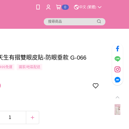
0
中文 (繁體)
天生有摺雙眼皮貼-防眼垂款 G-066
499免運
國家/地區配送
9