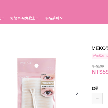
上市
好簡單-月兔款上市!
聯名系列
MEKO
超取滿NT$
NT$139
NT$5
數量