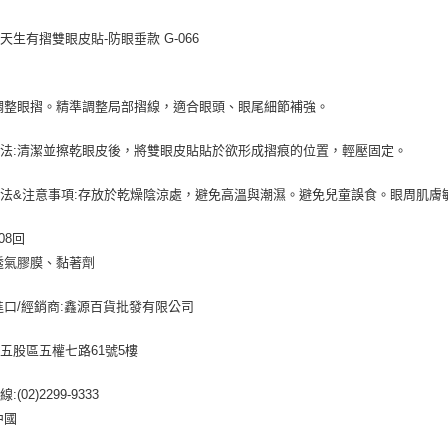
台灣樂
相關說明
O天生有摺雙眼皮貼-防眼垂款 G-066
【關於「A
ATM付款
AFTEE
便利好安
１．簡單
調整眼摺。精準調整局部摺線，適合眼頭、眼尾細節補強。
２．便利
運送方式
３．安心
法:清潔並擦乾眼皮後，將雙眼皮貼貼於欲形成摺痕的位置，輕壓固定。
全家取貨
【「AFT
每筆NT$6
１．於結帳
法&注意事項:存放於乾燥陰涼處，避免高溫與潮濕。避免兒童誤食。眼周肌膚
付」結帳
付款後全
２．訂單
３．收到繳
08回
每筆NT$6
／ATM／
透氣膠膜、黏著劑
※ 請注意
7-11取貨
絡購買商品
進口/經銷商:鑫源百貨批發有限公司
先享後付
每筆NT$6
※ 交易是
是否繳費成
付款後7-1
五股區五權七路61號5樓
付客戶支
每筆NT$6
(02)2299-9333
【注意事
宅配
１．透過由
中國
交易，需
每筆NT$8