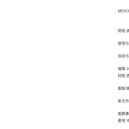
MEK
用途:
使用方
保存方
規格:1
材質:
委製/
新北市
服務專線:
產地: