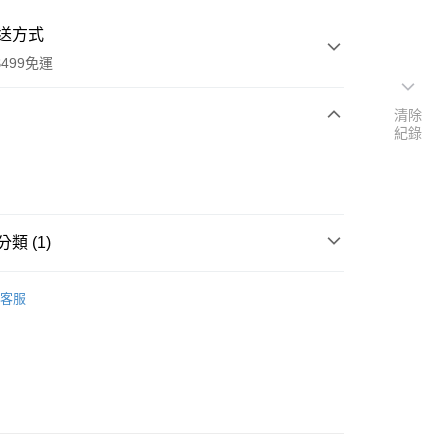
送方式
499免運
清除
紀錄
次付款
期付款
0 利率 每期
NT$19
21家銀行
類 (1)
庫商業銀行
第一商業銀行
付款
業銀行
彰化商業銀行
眼皮貼
業儲蓄銀行
台北富邦商業銀行
客服
華商業銀行
兆豐國際商業銀行
小企業銀行
台中商業銀行
台灣）商業銀行
華泰商業銀行
業銀行
遠東國際商業銀行
業銀行
永豐商業銀行
業銀行
星展（台灣）商業銀行
際商業銀行
中國信託商業銀行
享後付