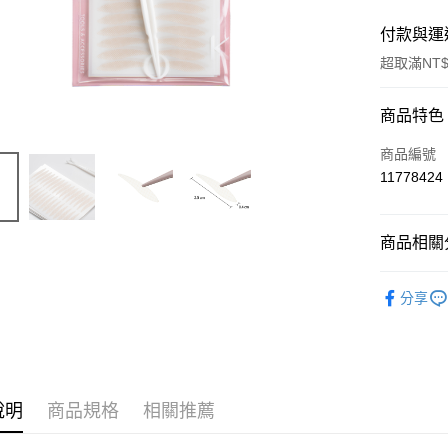
付款與運
超取滿NT$
付款方式
商品特色
信用卡一
商品編號
11778424
信用卡分
3 期 
商品相關分
合作金
超商取貨
華南商
⭐美材
LINE Pay
上海商
分享
國泰世
Apple Pay
臺灣中
匯豐（
街口支付
聯邦商
元大商
悠遊付
說明
商品規格
相關推薦
玉山商
台新國
AFTEE先