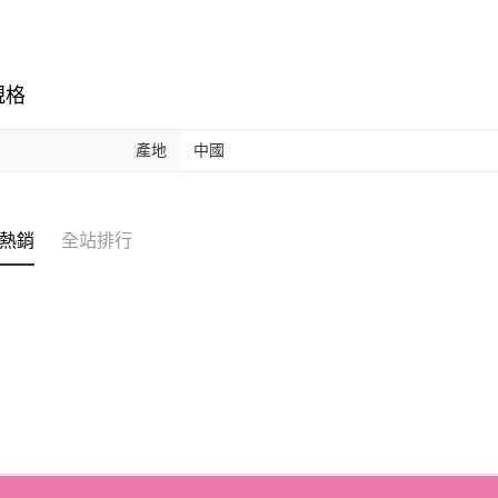
求債權轉
２．關於
離島-宅配
https://aft
每筆NT$1
３．未成
「AFTE
規格
國家/地區
任。
４．使用「
即時審查
產地
中國
結果請求
５．嚴禁
形，恩沛
動。
熱銷
全站排行