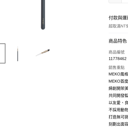
付款與運
超取滿NT$
付款方式
商品特色
信用卡一
商品編號
11778462
信用卡分
銷售重點
3 期 
MEKO風格
合作金
MEKO首
超商取貨
華南商
締創開架美
LINE Pay
上海商
共同開發監
國泰世
以友愛、
Apple Pay
臺灣中
不採用動物
匯豐（
街口支付
聯邦商
打造無可
元大商
悠遊付
刻劃出面容的