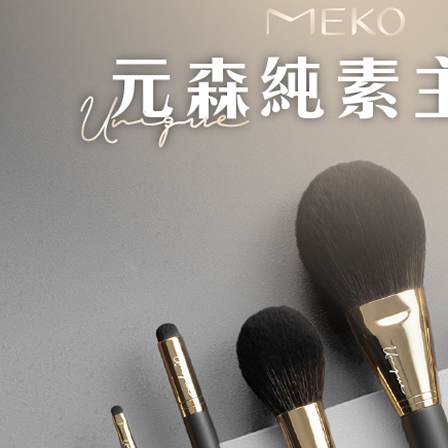
交易，需
每筆NT$8
求債權轉
２．關於
離島-宅配
https://aft
每筆NT$1
３．未成
「AFTE
國家/地區
任。
４．使用「
即時審查
結果請求
５．嚴禁
形，恩沛
動。