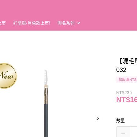
上市
好簡單-月兔款上市!
聯名系列
【睫毛
032
超取滿NT$
NT$239
NT$1
數量