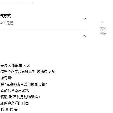
送方式
499免運
清除
紀錄
次付款
期付款
0 利率 每期
NT$56
21家銀行
美妝 X 游絲棋 大師
庫商業銀行
第一商業銀行
度跨界合作美妝界維納斯-游絲棋 大師
付款
業銀行
彰化商業銀行
妝奇蹟!
業儲蓄銀行
台北富邦商業銀行
製 "元森純素主義訂緻刷具組 "
華商業銀行
兆豐國際商業銀行
良善的信念為出發點
小企業銀行
台中商業銀行
實驗 及 不使用動物纖維，
台灣）商業銀行
華泰商業銀行
業銀行
遠東國際商業銀行
挑剔的專業彩妝利器
業銀行
永豐商業銀行
 真 善 美 !