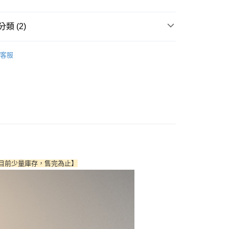
業銀行
星展（台灣）商業銀行
際商業銀行
中國信託商業銀行
享後付
天信用卡公司
類 (2)
FTEE先享後付」】
先享後付是「在收到商品之後才付款」的支付方式。 讓您購物簡單
眼彩刷
心！
客服
：不需註冊會員、不需綁卡、不需儲值。
元森純素主義系列
：只要手機號碼，簡訊認證，即可結帳。
：先確認商品／服務後，再付款。
付款
EE先享後付」結帳流程】
5，滿NT$499(含以上)免運費
方式選擇「AFTEE先享後付」後，將跳轉至「AFTEE先享後
頁面，進行簡訊認證並確認金額後，即可完成結帳。
家取貨
成立數日內，您將收到繳費通知簡訊。
費通知簡訊後14天內，點擊此簡訊中的連結，可透過四大超商
5，滿NT$499(含以上)免運費
網路銀行／等多元方式進行付款，方視為交易完成。
：結帳手續完成當下不需立刻繳費，但若您需要取消訂單，請聯
付款
的店家。未經商家同意取消之訂單仍視為有效，需透過AFTEE
產。目前少量庫存，售完為止】
繳納相關費用。
5，滿NT$499(含以上)免運費
否成功請以「AFTEE先享後付 」之結帳頁面顯示為準，若有關於
功／繳費後需取消欲退款等相關疑問，請聯繫「AFTEE先享後
1取貨
援中心」
https://netprotections.freshdesk.com/support/home
5，滿NT$499(含以上)免運費
項】
恩沛科技股份有限公司提供之「AFTEE先享後付」服務完成之