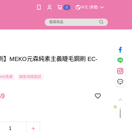
0
中文 (繁體)
刷】MEKO元森純素主義睫毛鋼刷 EC-
499免運
國家/地區配送
69