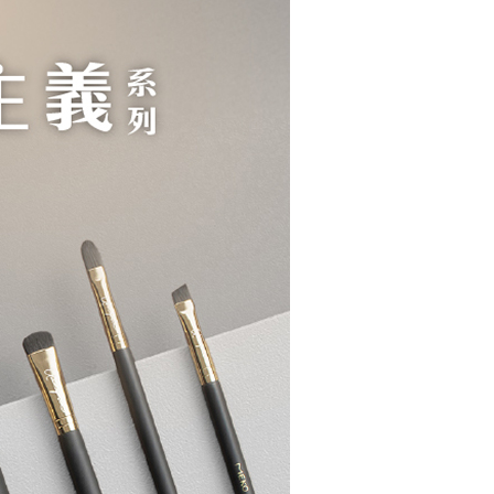
依本服務之必要範圍內提供個人資料，並將交易相關給付款項請
5，滿NT$499(含以上)免運費
讓予恩沛科技股份有限公司。
個人資料處理事宜，請瀏覽以下網址：
ee.tw/terms/#terms3
20，滿NT$499(含以上)免運費
年的使用者請事先徵得法定代理人或監護人之同意方可使用
E先享後付」，若未經同意申辦者引起之損失，本公司不負相關責
配送
查看運費
AFTEE先享後付」時，將依據個別帳號之用戶狀況，依本公司
核予不同之上限額度；若仍有額度不足之情形，本公司將視審查
用戶進行身份認證。
一人註冊多個帳號或使用他人資訊註冊。若發現惡意使用之情
科技股份有限公司將有權停止該用戶之使用額度並採取法律行