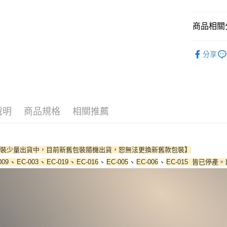
玉山商
台新國
AFTEE先
台灣樂
相關說明
商品相關分
【關於「A
ATM付款
AFTEE
⭐彩妝刷具
便利好安
分享
１．簡單
⭐彩妝刷具
２．便利
運送方式
３．安心
全家取貨
【「AFT
每筆NT$6
１．於結帳
說明
商品規格
相關推薦
付」結帳
付款後全
２．訂單
３．收到繳
每筆NT$6
／ATM／
包裝少量出貨中，目前新舊包裝隨機出貨，恕無法更換新舊款包裝】
※ 請注意
7-11取貨
絡購買商品
、
、
、
、
、
、
009
EC-003
EC-019
EC-016
EC-005
EC-006
EC-015 皆已停
先享後付
每筆NT$6
※ 交易是
是否繳費成
付款後7-1
付客戶支
每筆NT$6
【注意事
宅配
１．透過由