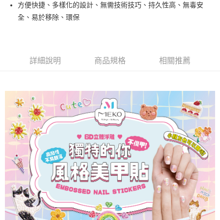
超商取貨付款
方便快捷、多樣化的設計、無需技術技巧、持久性高、無毒安
華南商業銀行
彰化商業銀行
全、易於移除、環保
LINE Pay
上海商業儲蓄銀行
台北富邦商業銀行
國泰世華商業銀行
兆豐國際商業銀行
Apple Pay
臺灣中小企業銀行
台中商業銀行
匯豐（台灣）商業銀行
華泰商業銀行
街口支付
聯邦商業銀行
遠東國際商業銀行
詳細說明
商品規格
相關推薦
元大商業銀行
永豐商業銀行
悠遊付
玉山商業銀行
星展（台灣）商業銀行
台新國際商業銀行
中國信託商業銀行
AFTEE先享後付
台灣樂天信用卡公司
相關說明
【關於「AFTEE先享後付」】
ATM付款
AFTEE先享後付是「在收到商品之後才付款」的支付方式。 讓您購物簡單
便利好安心！
１．簡單：不需註冊會員、不需綁卡、不需儲值。
運送方式
２．便利：只要手機號碼，簡訊認證，即可結帳。
３．安心：先確認商品／服務後，再付款。
全家取貨付款
每筆NT$65，滿NT$499(含以上)免運費
【「AFTEE先享後付」結帳流程】
１．於結帳方式選擇「AFTEE先享後付」後，將跳轉至「AFTEE先享後付」
付款後全家取貨
結帳頁面，進行簡訊認證並確認金額後，即可完成結帳。
２．訂單成立數日內，您將收到繳費通知簡訊。
每筆NT$65，滿NT$499(含以上)免運費
３．收到繳費通知簡訊後14天內，點擊此簡訊中的連結，可透過四大超商／