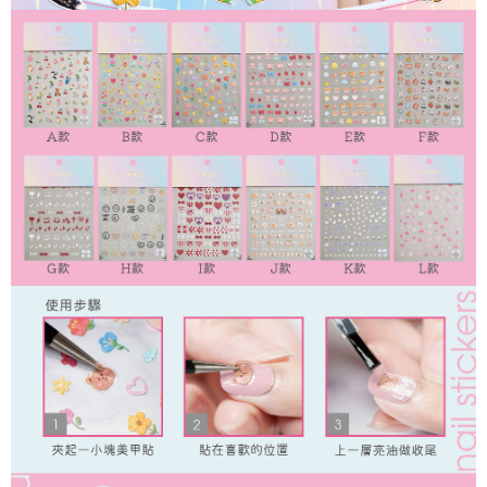
ATM／網路銀行／等多元方式進行付款，方視為交易完成。
7-11取貨付款
※ 請注意：結帳手續完成當下不需立刻繳費，但若您需要取消訂單，請聯絡
每筆NT$65，滿NT$499(含以上)免運費
購買商品的店家。未經商家同意取消之訂單仍視為有效，需透過AFTEE先享
後付繳納相關費用。
付款後7-11取貨
※ 交易是否成功請以「AFTEE先享後付 」之結帳頁面顯示為準，若有關於
是否繳費成功／繳費後需取消欲退款等相關疑問，請聯繫「AFTEE先享後付
每筆NT$65，滿NT$499(含以上)免運費
客戶支援中心」
https://netprotections.freshdesk.com/support/home
宅配
【注意事項】
１．透過由恩沛科技股份有限公司提供之「AFTEE先享後付」服務完成之交
每筆NT$85，滿NT$499(含以上)免運費
易，需依本服務之必要範圍內提供個人資料，並將交易相關給付款項請求債
權轉讓予恩沛科技股份有限公司。
離島-宅配
２．關於個人資料處理事宜，請瀏覽以下網址：
每筆NT$120，滿NT$499(含以上)免運費
https://aftee.tw/terms/#terms3
３．未成年的使用者請事先徵得法定代理人或監護人之同意方可使用
「AFTEE先享後付」，若未經同意申辦者引起之損失，本公司不負相關責
任。
４．使用「AFTEE先享後付」時，將依據個別帳號之用戶狀況，依本公司即
時審查核予不同之上限額度；若仍有額度不足之情形，本公司將視審查結果
請求用戶進行身份認證。
５．嚴禁一人註冊多個帳號或使用他人資訊註冊。若發現惡意使用之情形，
恩沛科技股份有限公司將有權停止該用戶之使用額度並採取法律行動。