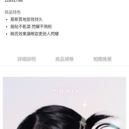
11831758
3 期 0 利率 每期
NT$89
21家銀行
商品特色
合作金庫商業銀行
第一商業銀行
超商取貨付款
慕斯質地妝效持久
華南商業銀行
彰化商業銀行
服貼不乾澀 閃耀不飛粉
LINE Pay
上海商業儲蓄銀行
台北富邦商業銀行
國泰世華商業銀行
兆豐國際商業銀行
絢亮效果讓眼妝更迷人閃耀
Apple Pay
臺灣中小企業銀行
台中商業銀行
匯豐（台灣）商業銀行
華泰商業銀行
街口支付
聯邦商業銀行
遠東國際商業銀行
元大商業銀行
永豐商業銀行
詳細說明
商品規格
相關推薦
悠遊付
玉山商業銀行
星展（台灣）商業銀行
台新國際商業銀行
中國信託商業銀行
AFTEE先享後付
台灣樂天信用卡公司
相關說明
【關於「AFTEE先享後付」】
ATM付款
AFTEE先享後付是「在收到商品之後才付款」的支付方式。 讓您購物簡單
便利好安心！
１．簡單：不需註冊會員、不需綁卡、不需儲值。
運送方式
２．便利：只要手機號碼，簡訊認證，即可結帳。
３．安心：先確認商品／服務後，再付款。
全家取貨付款
每筆NT$65，滿NT$499(含以上)免運費
【「AFTEE先享後付」結帳流程】
１．於結帳方式選擇「AFTEE先享後付」後，將跳轉至「AFTEE先享後付」