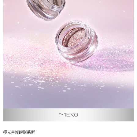
極光星燦眼影慕斯