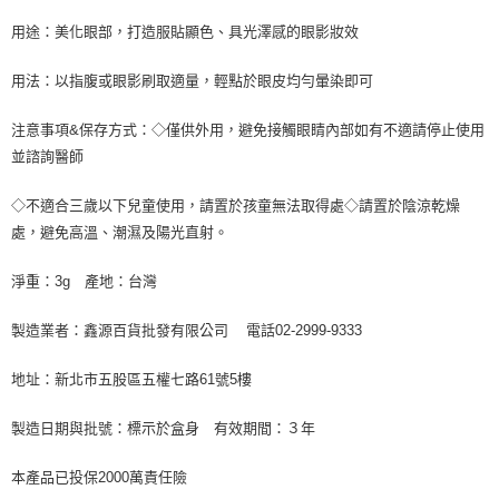
用途：美化眼部，打造服貼顯色、具光澤感的眼影妝效
用法：以指腹或眼影刷取適量，輕點於眼皮均勻暈染即可
注意事項&保存方式：◇僅供外用，避免接觸眼睛內部如有不適請停止使用
並諮詢醫師
◇不適合三歲以下兒童使用，請置於孩童無法取得處◇請置於陰涼乾燥
處，避免高溫、潮濕及陽光直射。
淨重：3g 產地：台灣
製造業者：鑫源百貨批發有限公司 電話02-2999-9333
地址：新北市五股區五權七路61號5樓
製造日期與批號：標示於盒身 有效期間：３年
本產品已投保2000萬責任險