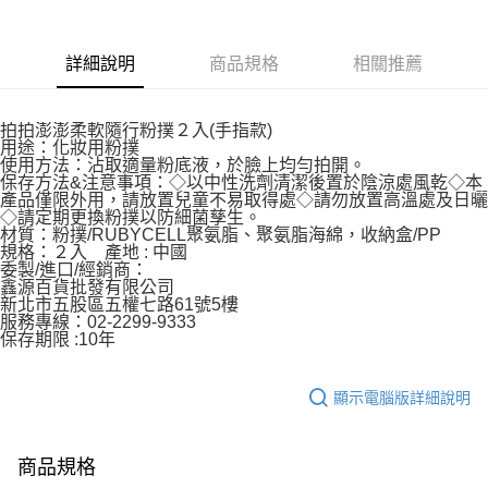
合作金庫商業銀行
第一商業銀行
超商取貨付款
華南商業銀行
彰化商業銀行
詳細說明
商品規格
相關推薦
LINE Pay
上海商業儲蓄銀行
台北富邦商業銀行
國泰世華商業銀行
兆豐國際商業銀行
Apple Pay
臺灣中小企業銀行
台中商業銀行
拍拍澎澎柔軟隨行粉撲２入(手指款)
匯豐（台灣）商業銀行
華泰商業銀行
用途：化妝用粉撲
街口支付
聯邦商業銀行
遠東國際商業銀行
使用方法：沾取適量粉底液，於臉上均勻拍開。
保存方法&注意事項：◇以中性洗劑清潔後置於陰涼處風乾◇本
元大商業銀行
永豐商業銀行
悠遊付
產品僅限外用，請放置兒童不易取得處◇請勿放置高溫處及日曬
玉山商業銀行
星展（台灣）商業銀行
◇請定期更換粉撲以防細菌孳生。
台新國際商業銀行
中國信託商業銀行
AFTEE先享後付
材質：粉撲/RUBYCELL聚氨脂、聚氨脂海綿，收納盒/PP
規格：２入 產地 : 中國
台灣樂天信用卡公司
相關說明
委製/進口/經銷商：
【關於「AFTEE先享後付」】
鑫源百貨批發有限公司
ATM付款
AFTEE先享後付是「在收到商品之後才付款」的支付方式。 讓您購物簡單
新北市五股區五權七路61號5樓
服務專線：02-2299-9333
便利好安心！
保存期限 :10年
１．簡單：不需註冊會員、不需綁卡、不需儲值。
運送方式
２．便利：只要手機號碼，簡訊認證，即可結帳。
３．安心：先確認商品／服務後，再付款。
全家取貨付款
顯示電腦版詳細說明
每筆NT$65，滿NT$499(含以上)免運費
【「AFTEE先享後付」結帳流程】
１．於結帳方式選擇「AFTEE先享後付」後，將跳轉至「AFTEE先享後付」
付款後全家取貨
結帳頁面，進行簡訊認證並確認金額後，即可完成結帳。
商品規格
２．訂單成立數日內，您將收到繳費通知簡訊。
每筆NT$65，滿NT$499(含以上)免運費