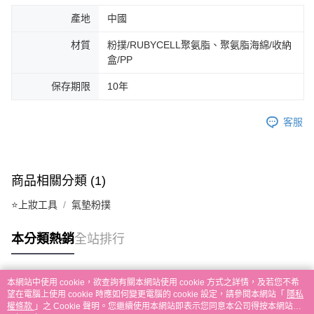
３．收到繳費通知簡訊後14天內，點擊此簡訊中的連結，可透過四大超商／
產地
中國
ATM／網路銀行／等多元方式進行付款，方視為交易完成。
7-11取貨付款
※ 請注意：結帳手續完成當下不需立刻繳費，但若您需要取消訂單，請聯絡
每筆NT$65，滿NT$499(含以上)免運費
購買商品的店家。未經商家同意取消之訂單仍視為有效，需透過AFTEE先享
材質
粉撲/RUBYCELL聚氨脂、聚氨脂海綿/收納
後付繳納相關費用。
盒/PP
付款後7-11取貨
※ 交易是否成功請以「AFTEE先享後付 」之結帳頁面顯示為準，若有關於
是否繳費成功／繳費後需取消欲退款等相關疑問，請聯繫「AFTEE先享後付
保存期限
10年
每筆NT$65，滿NT$499(含以上)免運費
客戶支援中心」
https://netprotections.freshdesk.com/support/home
宅配
【注意事項】
客服
１．透過由恩沛科技股份有限公司提供之「AFTEE先享後付」服務完成之交
每筆NT$85，滿NT$499(含以上)免運費
易，需依本服務之必要範圍內提供個人資料，並將交易相關給付款項請求債
權轉讓予恩沛科技股份有限公司。
離島-宅配
２．關於個人資料處理事宜，請瀏覽以下網址：
每筆NT$120，滿NT$499(含以上)免運費
商品相關分類 (1)
https://aftee.tw/terms/#terms3
３．未成年的使用者請事先徵得法定代理人或監護人之同意方可使用
國家/地區配送
⭐上妝工具
氣墊粉撲
查看運費
「AFTEE先享後付」，若未經同意申辦者引起之損失，本公司不負相關責
任。
４．使用「AFTEE先享後付」時，將依據個別帳號之用戶狀況，依本公司即
本分類熱銷
全站排行
時審查核予不同之上限額度；若仍有額度不足之情形，本公司將視審查結果
請求用戶進行身份認證。
５．嚴禁一人註冊多個帳號或使用他人資訊註冊。若發現惡意使用之情形，
本網站中使用 cookie，欲查詢有關本網站使用 cookie 方式之詳情，及若您不希
恩沛科技股份有限公司將有權停止該用戶之使用額度並採取法律行動。
熱門標籤
望在電腦上使用 cookie 時應如何變更電腦的 cookie 設定，請參閱本網站「
隱私
權條款
」之 Cookie 聲明。您繼續使用本網站即表示您同意本公司得按本網站使