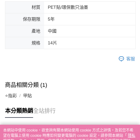
材質
PET貼/環保數只油墨
保存期限
5年
產地
中國
規格
14片
客服
商品相關分類 (1)
⭐指彩
甲貼
本分類熱銷
全站排行
本網站中使用 cookie，欲查詢有關本網站使用 cookie 方式之詳情，及若您不希
熱門標籤
望在電腦上使用 cookie 時應如何變更電腦的 cookie 設定，請參閱本網站「
隱私