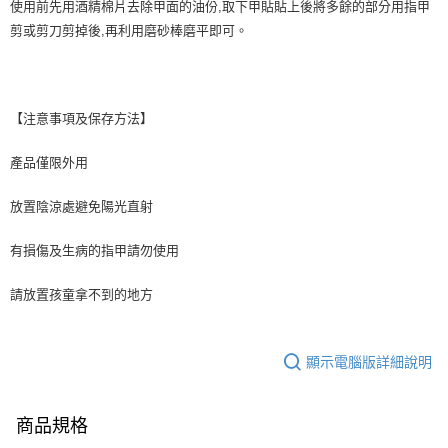
使用前先用酒精棉片去除甲面的油份,取下甲貼貼上後將多餘的部分用指甲
剪或剪刀剪掉後,再利用磨砂棒磨平即可。
【注意事項及保存方法】
產品僅限外用
放置陰涼處避免陽光直射
有損傷及生病的指甲請勿使用
請放置孩童拿不到的地方
顯示電腦版詳細說明
商品規格