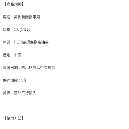
ATM／網路銀行／等多元方式進行付款，方視為交易完成。
7-11取貨付款
【商品規格】
※ 請注意：結帳手續完成當下不需立刻繳費，但若您需要取消訂單，請聯絡
每筆NT$65，滿NT$499(含以上)免運費
購買商品的店家。未經商家同意取消之訂單仍視為有效，需透過AFTEE先享
後付繳納相關費用。
用途 : 美化裝飾指甲用
付款後7-11取貨
※ 交易是否成功請以「AFTEE先享後付 」之結帳頁面顯示為準，若有關於
是否繳費成功／繳費後需取消欲退款等相關疑問，請聯繫「AFTEE先享後付
每筆NT$65，滿NT$499(含以上)免運費
規格 : 1入(14片)
客戶支援中心」
https://netprotections.freshdesk.com/support/home
宅配
【注意事項】
材質 : PET貼/環保樹脂油墨
１．透過由恩沛科技股份有限公司提供之「AFTEE先享後付」服務完成之交
每筆NT$85，滿NT$499(含以上)免運費
易，需依本服務之必要範圍內提供個人資料，並將交易相關給付款項請求債
產地 : 中國
權轉讓予恩沛科技股份有限公司。
離島-宅配
２．關於個人資料處理事宜，請瀏覽以下網址：
每筆NT$120，滿NT$499(含以上)免運費
製造日期 : 標示於商品中文標籤
https://aftee.tw/terms/#terms3
３．未成年的使用者請事先徵得法定代理人或監護人之同意方可使用
「AFTEE先享後付」，若未經同意申辦者引起之損失，本公司不負相關責
保存期限 : 5年
任。
４．使用「AFTEE先享後付」時，將依據個別帳號之用戶狀況，依本公司即
貨源 : 國外平行輸入
時審查核予不同之上限額度；若仍有額度不足之情形，本公司將視審查結果
請求用戶進行身份認證。
５．嚴禁一人註冊多個帳號或使用他人資訊註冊。若發現惡意使用之情形，
恩沛科技股份有限公司將有權停止該用戶之使用額度並採取法律行動。
【使用方法】