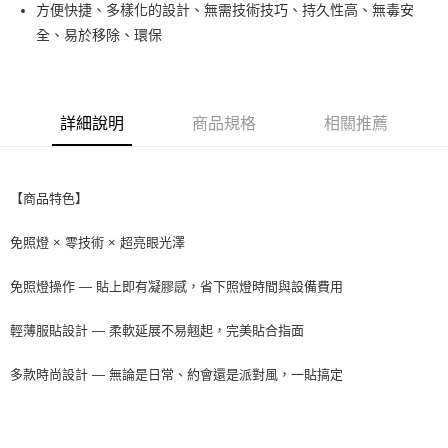
超商取貨付款
方便快捷、多樣化的設計、無需技術技巧、持久性高、無毒安
華南商業銀行
彰化商業銀行
全、易於移除、環保
LINE Pay
上海商業儲蓄銀行
台北富邦商業銀行
國泰世華商業銀行
兆豐國際商業銀行
Apple Pay
臺灣中小企業銀行
台中商業銀行
匯豐（台灣）商業銀行
華泰商業銀行
街口支付
聯邦商業銀行
遠東國際商業銀行
詳細說明
商品規格
相關推薦
元大商業銀行
永豐商業銀行
悠遊付
玉山商業銀行
星展（台灣）商業銀行
台新國際商業銀行
中國信託商業銀行
AFTEE先享後付
【商品特色】
台灣樂天信用卡公司
相關說明
【關於「AFTEE先享後付」】
免照燈 × 零技術 × 超亮眼光澤
ATM付款
AFTEE先享後付是「在收到商品之後才付款」的支付方式。 讓您購物簡單
便利好安心！
免照燈操作 — 貼上即有凝膠感，省下照燈時間與設備費用
１．簡單：不需註冊會員、不需綁卡、不需儲值。
運送方式
２．便利：只要手機號碼，簡訊認證，即可結帳。
３．安心：先確認商品／服務後，再付款。
全家取貨付款
輕薄服貼設計 — 柔軟延展不易翹起，完美貼合指面
每筆NT$65，滿NT$499(含以上)免運費
【「AFTEE先享後付」結帳流程】
多款時尚設計 — 無論是日常、約會還是派對風，一貼搞定
１．於結帳方式選擇「AFTEE先享後付」後，將跳轉至「AFTEE先享後付」
付款後全家取貨
結帳頁面，進行簡訊認證並確認金額後，即可完成結帳。
２．訂單成立數日內，您將收到繳費通知簡訊。
每筆NT$65，滿NT$499(含以上)免運費
３．收到繳費通知簡訊後14天內，點擊此簡訊中的連結，可透過四大超商／