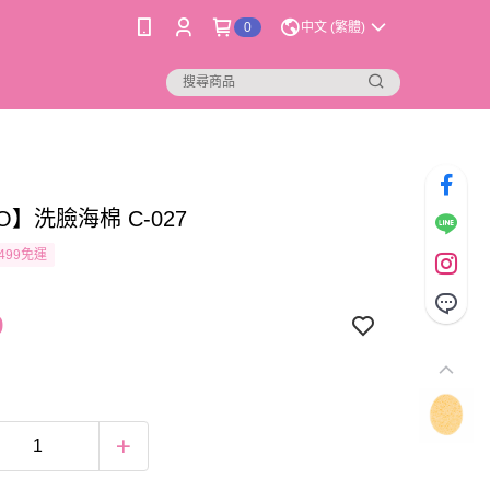
0
中文 (繁體)
O】洗臉海棉 C-027
499免運
9