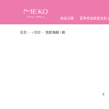
商品分類
夏季控油氣墊全新
首頁
⭐洗卸
洗卸海綿 / 刷