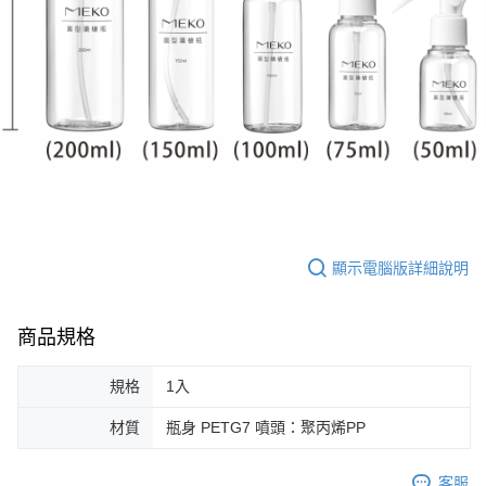
ATM／網路銀行／等多元方式進行付款，方視為交易完成。
每筆NT$65，滿NT$499(含以上)免運費
※ 請注意：結帳手續完成當下不需立刻繳費，但若您需要取消訂單，請聯絡
購買商品的店家。未經商家同意取消之訂單仍視為有效，需透過AFTEE先享
7-11取貨付款
後付繳納相關費用。
每筆NT$65，滿NT$499(含以上)免運費
※ 交易是否成功請以「AFTEE先享後付 」之結帳頁面顯示為準，若有關於
是否繳費成功／繳費後需取消欲退款等相關疑問，請聯繫「AFTEE先享後付
客戶支援中心」
https://netprotections.freshdesk.com/support/home
付款後7-11取貨
每筆NT$65，滿NT$499(含以上)免運費
【注意事項】
１．透過由恩沛科技股份有限公司提供之「AFTEE先享後付」服務完成之交
宅配
易，需依本服務之必要範圍內提供個人資料，並將交易相關給付款項請求債
權轉讓予恩沛科技股份有限公司。
每筆NT$85，滿NT$499(含以上)免運費
２．關於個人資料處理事宜，請瀏覽以下網址：
https://aftee.tw/terms/#terms3
離島-宅配
顯示電腦版詳細說明
３．未成年的使用者請事先徵得法定代理人或監護人之同意方可使用
每筆NT$120，滿NT$499(含以上)免運費
「AFTEE先享後付」，若未經同意申辦者引起之損失，本公司不負相關責
任。
４．使用「AFTEE先享後付」時，將依據個別帳號之用戶狀況，依本公司即
商品規格
時審查核予不同之上限額度；若仍有額度不足之情形，本公司將視審查結果
請求用戶進行身份認證。
規格
1入
５．嚴禁一人註冊多個帳號或使用他人資訊註冊。若發現惡意使用之情形，
恩沛科技股份有限公司將有權停止該用戶之使用額度並採取法律行動。
材質
瓶身 PETG7 噴頭：聚丙烯PP
客服