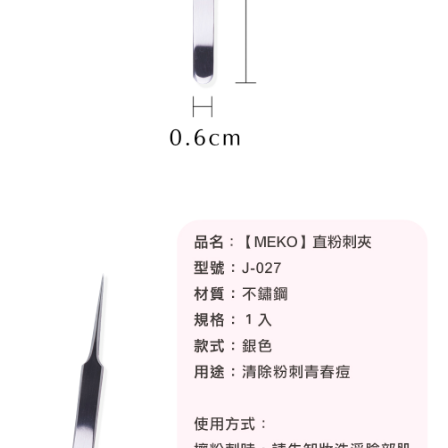
ATM／網路銀行／等多元方式進行付款，方視為交易完成。
每筆NT$65，滿NT$499(含以上)免運費
※ 請注意：結帳手續完成當下不需立刻繳費，但若您需要取消訂單，請聯絡
購買商品的店家。未經商家同意取消之訂單仍視為有效，需透過AFTEE先享
7-11取貨付款
後付繳納相關費用。
每筆NT$65，滿NT$499(含以上)免運費
※ 交易是否成功請以「AFTEE先享後付 」之結帳頁面顯示為準，若有關於
是否繳費成功／繳費後需取消欲退款等相關疑問，請聯繫「AFTEE先享後付
客戶支援中心」
https://netprotections.freshdesk.com/support/home
付款後7-11取貨
每筆NT$65，滿NT$499(含以上)免運費
【注意事項】
１．透過由恩沛科技股份有限公司提供之「AFTEE先享後付」服務完成之交
宅配
易，需依本服務之必要範圍內提供個人資料，並將交易相關給付款項請求債
權轉讓予恩沛科技股份有限公司。
每筆NT$85，滿NT$499(含以上)免運費
２．關於個人資料處理事宜，請瀏覽以下網址：
https://aftee.tw/terms/#terms3
離島-宅配
３．未成年的使用者請事先徵得法定代理人或監護人之同意方可使用
每筆NT$120，滿NT$499(含以上)免運費
「AFTEE先享後付」，若未經同意申辦者引起之損失，本公司不負相關責
任。
４．使用「AFTEE先享後付」時，將依據個別帳號之用戶狀況，依本公司即
時審查核予不同之上限額度；若仍有額度不足之情形，本公司將視審查結果
請求用戶進行身份認證。
５．嚴禁一人註冊多個帳號或使用他人資訊註冊。若發現惡意使用之情形，
恩沛科技股份有限公司將有權停止該用戶之使用額度並採取法律行動。