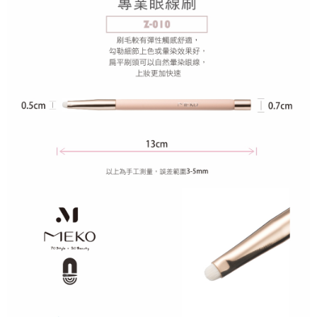
ATM／網路銀行／等多元方式進行付款，方視為交易完成。
每筆NT$65，滿NT$499(含以上)免運費
※ 請注意：結帳手續完成當下不需立刻繳費，但若您需要取消訂單，請聯絡
購買商品的店家。未經商家同意取消之訂單仍視為有效，需透過AFTEE先享
7-11取貨付款
後付繳納相關費用。
每筆NT$65，滿NT$499(含以上)免運費
※ 交易是否成功請以「AFTEE先享後付 」之結帳頁面顯示為準，若有關於
是否繳費成功／繳費後需取消欲退款等相關疑問，請聯繫「AFTEE先享後付
客戶支援中心」
https://netprotections.freshdesk.com/support/home
付款後7-11取貨
每筆NT$65，滿NT$499(含以上)免運費
【注意事項】
１．透過由恩沛科技股份有限公司提供之「AFTEE先享後付」服務完成之交
宅配
易，需依本服務之必要範圍內提供個人資料，並將交易相關給付款項請求債
權轉讓予恩沛科技股份有限公司。
每筆NT$85，滿NT$499(含以上)免運費
２．關於個人資料處理事宜，請瀏覽以下網址：
https://aftee.tw/terms/#terms3
離島-宅配
３．未成年的使用者請事先徵得法定代理人或監護人之同意方可使用
每筆NT$120，滿NT$499(含以上)免運費
「AFTEE先享後付」，若未經同意申辦者引起之損失，本公司不負相關責
任。
４．使用「AFTEE先享後付」時，將依據個別帳號之用戶狀況，依本公司即
時審查核予不同之上限額度；若仍有額度不足之情形，本公司將視審查結果
請求用戶進行身份認證。
５．嚴禁一人註冊多個帳號或使用他人資訊註冊。若發現惡意使用之情形，
恩沛科技股份有限公司將有權停止該用戶之使用額度並採取法律行動。