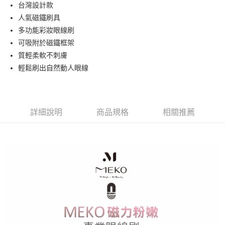
超商取貨付款
台灣設計款
華南商業銀行
彰化商業銀行
人氣磁鐵刷具
LINE Pay
上海商業儲蓄銀行
台北富邦商業銀行
國泰世華商業銀行
兆豐國際商業銀行
多功能彩妝眼線刷
Apple Pay
臺灣中小企業銀行
台中商業銀行
可吸附於磁鐵框架
匯豐（台灣）商業銀行
華泰商業銀行
質輕柔軟不刺膚
街口支付
聯邦商業銀行
遠東國際商業銀行
輕鬆刷出自然動人眼線
元大商業銀行
永豐商業銀行
悠遊付
玉山商業銀行
星展（台灣）商業銀行
台新國際商業銀行
中國信託商業銀行
AFTEE先享後付
台灣樂天信用卡公司
相關說明
詳細說明
商品規格
相關推薦
【關於「AFTEE先享後付」】
ATM付款
AFTEE先享後付是「在收到商品之後才付款」的支付方式。 讓您購物簡單
便利好安心！
貨到付款
１．簡單：不需註冊會員、不需綁卡、不需儲值。
２．便利：只要手機號碼，簡訊認證，即可結帳。
３．安心：先確認商品／服務後，再付款。
運送方式
【「AFTEE先享後付」結帳流程】
全家取貨付款
１．於結帳方式選擇「AFTEE先享後付」後，將跳轉至「AFTEE先享後付」
每筆NT$65，滿NT$499(含以上)免運費
結帳頁面，進行簡訊認證並確認金額後，即可完成結帳。
２．訂單成立數日內，您將收到繳費通知簡訊。
付款後全家取貨
３．收到繳費通知簡訊後14天內，點擊此簡訊中的連結，可透過四大超商／