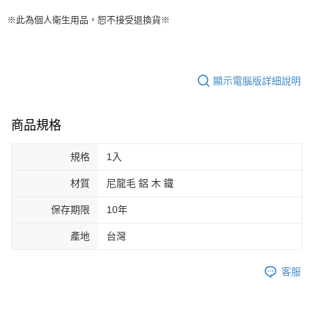
※此為個人衛生用品，恕不接受退換貨※
顯示電腦版詳細說明
商品規格
規格
1入
材質
尼龍毛 鋁 木 鐵
保存期限
10年
產地
台灣
客服