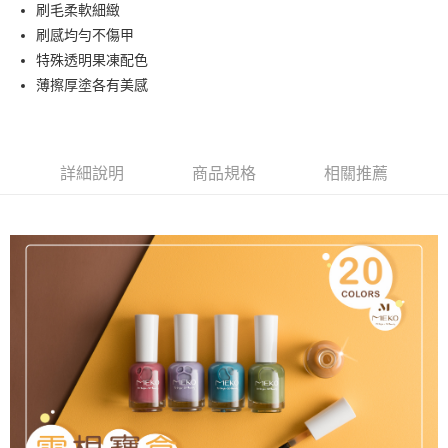
超商取貨付款
刷毛柔軟細緻
華南商業銀行
彰化商業銀行
刷感均勻不傷甲
LINE Pay
上海商業儲蓄銀行
台北富邦商業銀行
國泰世華商業銀行
兆豐國際商業銀行
特殊透明果凍配色
Apple Pay
臺灣中小企業銀行
台中商業銀行
薄擦厚塗各有美感
匯豐（台灣）商業銀行
華泰商業銀行
街口支付
聯邦商業銀行
遠東國際商業銀行
元大商業銀行
永豐商業銀行
悠遊付
玉山商業銀行
星展（台灣）商業銀行
詳細說明
商品規格
相關推薦
台新國際商業銀行
中國信託商業銀行
AFTEE先享後付
台灣樂天信用卡公司
相關說明
【關於「AFTEE先享後付」】
ATM付款
AFTEE先享後付是「在收到商品之後才付款」的支付方式。 讓您購物簡單
便利好安心！
貨到付款
１．簡單：不需註冊會員、不需綁卡、不需儲值。
２．便利：只要手機號碼，簡訊認證，即可結帳。
３．安心：先確認商品／服務後，再付款。
運送方式
【「AFTEE先享後付」結帳流程】
全家取貨付款
１．於結帳方式選擇「AFTEE先享後付」後，將跳轉至「AFTEE先享後付」
每筆NT$65，滿NT$499(含以上)免運費
結帳頁面，進行簡訊認證並確認金額後，即可完成結帳。
２．訂單成立數日內，您將收到繳費通知簡訊。
付款後全家取貨
３．收到繳費通知簡訊後14天內，點擊此簡訊中的連結，可透過四大超商／