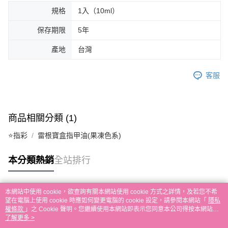
規格
1入（10ml）
保存期限
5年
產地
台灣
客服
商品相關分類 (1)
⭐指彩
雷根寶盒指甲油(果凍色系)
本分類熱銷
全站排行
本網站中使用 cookie，欲查詢有關本網站使用 cookie 方式之詳情，及若您不希
熱門標籤
望在電腦上使用 cookie 時應如何變更電腦的 cookie 設定，請參閱本網站「
隱私
權條款
」之 Cookie 聲明。您繼續使用本網站即表示您同意本公司得按本網站使
用條款之 Cookie 聲明使用 cookie。
了解更多 >