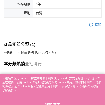
保存期限
5年
產地
台灣
客服
商品相關分類 (1)
⭐指彩
雷根寶盒指甲油(果凍色系)
本分類熱銷
全站排行
本網站中使用 cookie，欲查詢有關本網站使用 cookie 方式之詳情，及若您不希
熱門標籤
望在電腦上使用 cookie 時應如何變更電腦的 cookie 設定，請參閱本網站「
隱私
權條款
」之 Cookie 聲明。您繼續使用本網站即表示您同意本公司得按本網站使
用條款之 Cookie 聲明使用 cookie。
了解更多 >
我知道了