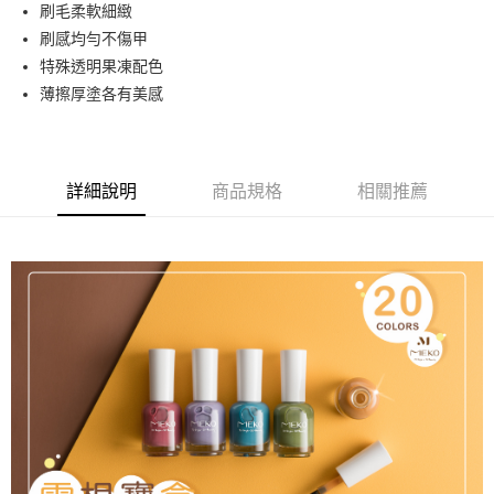
超商取貨付款
刷毛柔軟細緻
華南商業銀行
彰化商業銀行
刷感均勻不傷甲
LINE Pay
上海商業儲蓄銀行
台北富邦商業銀行
國泰世華商業銀行
兆豐國際商業銀行
特殊透明果凍配色
Apple Pay
臺灣中小企業銀行
台中商業銀行
薄擦厚塗各有美感
匯豐（台灣）商業銀行
華泰商業銀行
街口支付
聯邦商業銀行
遠東國際商業銀行
元大商業銀行
永豐商業銀行
悠遊付
玉山商業銀行
星展（台灣）商業銀行
詳細說明
商品規格
相關推薦
台新國際商業銀行
中國信託商業銀行
AFTEE先享後付
台灣樂天信用卡公司
相關說明
【關於「AFTEE先享後付」】
ATM付款
AFTEE先享後付是「在收到商品之後才付款」的支付方式。 讓您購物簡單
便利好安心！
貨到付款
１．簡單：不需註冊會員、不需綁卡、不需儲值。
２．便利：只要手機號碼，簡訊認證，即可結帳。
３．安心：先確認商品／服務後，再付款。
運送方式
【「AFTEE先享後付」結帳流程】
全家取貨付款
１．於結帳方式選擇「AFTEE先享後付」後，將跳轉至「AFTEE先享後付」
每筆NT$65，滿NT$499(含以上)免運費
結帳頁面，進行簡訊認證並確認金額後，即可完成結帳。
２．訂單成立數日內，您將收到繳費通知簡訊。
付款後全家取貨
３．收到繳費通知簡訊後14天內，點擊此簡訊中的連結，可透過四大超商／