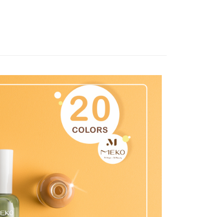
天信用卡公司
FTEE先享後付」】
先享後付是「在收到商品之後才付款」的支付方式。 讓您購物簡單
心！
：不需註冊會員、不需綁卡、不需儲值。
：只要手機號碼，簡訊認證，即可結帳。
：先確認商品／服務後，再付款。
EE先享後付」結帳流程】
方式選擇「AFTEE先享後付」後，將跳轉至「AFTEE先享後
付款
頁面，進行簡訊認證並確認金額後，即可完成結帳。
5，滿NT$499(含以上)免運費
成立數日內，您將收到繳費通知簡訊。
費通知簡訊後14天內，點擊此簡訊中的連結，可透過四大超商
網路銀行／等多元方式進行付款，方視為交易完成。
家取貨
：結帳手續完成當下不需立刻繳費，但若您需要取消訂單，請聯
5，滿NT$499(含以上)免運費
的店家。未經商家同意取消之訂單仍視為有效，需透過AFTEE
繳納相關費用。
付款
否成功請以「AFTEE先享後付 」之結帳頁面顯示為準，若有關於
功／繳費後需取消欲退款等相關疑問，請聯繫「AFTEE先享後
5，滿NT$499(含以上)免運費
援中心」
https://netprotections.freshdesk.com/support/home
1取貨
項】
5，滿NT$499(含以上)免運費
恩沛科技股份有限公司提供之「AFTEE先享後付」服務完成之
依本服務之必要範圍內提供個人資料，並將交易相關給付款項請