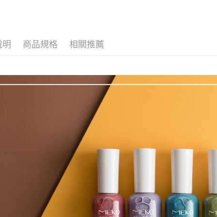
台灣樂
相關說明
【關於「A
ATM付款
AFTEE
便利好安
說明
商品規格
相關推薦
貨到付款
１．簡單
２．便利
３．安心
運送方式
【「AFT
１．於結帳
全家取貨
付」結帳
每筆NT$6
２．訂單
３．收到繳
／ATM／
付款後全
※ 請注意
每筆NT$6
絡購買商品
先享後付
7-11取貨
※ 交易是
是否繳費成
每筆NT$6
付客戶支
付款後7-1
【注意事
每筆NT$6
１．透過由
交易，需