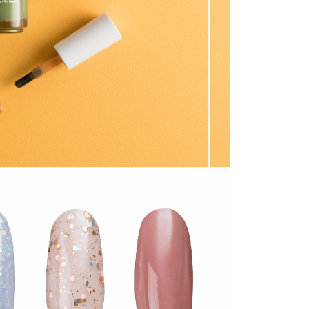
讓予恩沛科技股份有限公司。
個人資料處理事宜，請瀏覽以下網址：
5，滿NT$499(含以上)免運費
ee.tw/terms/#terms3
年的使用者請事先徵得法定代理人或監護人之同意方可使用
E先享後付」，若未經同意申辦者引起之損失，本公司不負相關責
20，滿NT$499(含以上)免運費
AFTEE先享後付」時，將依據個別帳號之用戶狀況，依本公司
核予不同之上限額度；若仍有額度不足之情形，本公司將視審查
用戶進行身份認證。
一人註冊多個帳號或使用他人資訊註冊。若發現惡意使用之情
科技股份有限公司將有權停止該用戶之使用額度並採取法律行