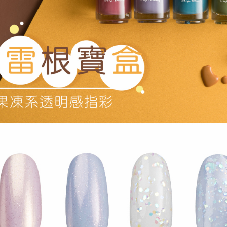
宅配
求債權轉
２．關於
每筆NT$8
https://aft
３．未成
離島-宅配
「AFTE
每筆NT$1
任。
４．使用「
即時審查
結果請求
５．嚴禁
形，恩沛
動。