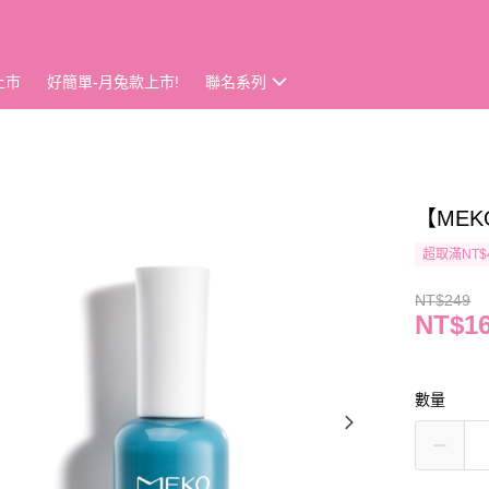
上市
好簡單-月兔款上市!
聯名系列
【MEK
超取滿NT$
NT$249
NT$1
數量