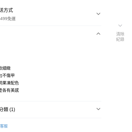
送方式
499免運
清除
紀錄
次付款
期付款
0 利率 每期
NT$56
21家銀行
軟細緻
庫商業銀行
第一商業銀行
勻不傷甲
付款
業銀行
彰化商業銀行
明果凍配色
業儲蓄銀行
台北富邦商業銀行
塗各有美感
華商業銀行
兆豐國際商業銀行
小企業銀行
台中商業銀行
台灣）商業銀行
華泰商業銀行
類 (1)
業銀行
遠東國際商業銀行
業銀行
永豐商業銀行
雷根寶盒指甲油(果凍色系)
業銀行
星展（台灣）商業銀行
客服
際商業銀行
中國信託商業銀行
享後付