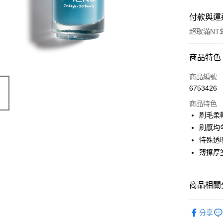
付款與運
超取滿NT$
付款方式
商品特色
信用卡一
商品編號
6753426
信用卡分
商品特色
3 期 
刷毛柔
合作金
刷感均
超商取貨
華南商
特殊透
LINE Pay
上海商
薄擦厚
國泰世
Apple Pay
臺灣中
匯豐（
街口支付
商品相關分
聯邦商
元大商
悠遊付
⭐指彩
玉山商
分享
台新國
AFTEE先