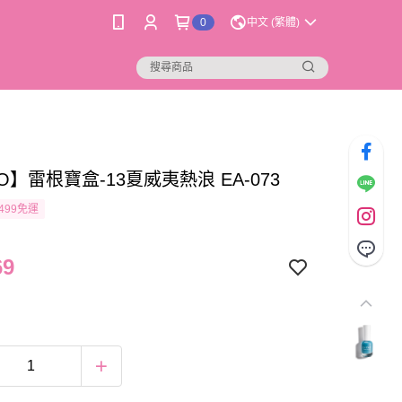
0
中文 (繁體)
O】雷根寶盒-13夏威夷熱浪 EA-073
499免運
69