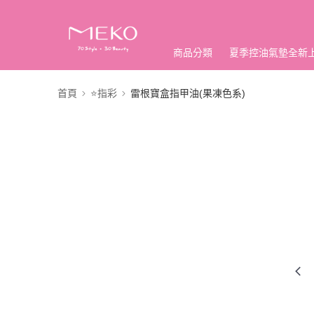
商品分類
夏季控油氣墊全新
首頁
⭐指彩
雷根寶盒指甲油(果凍色系)