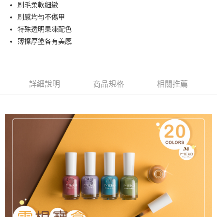
超商取貨付款
刷毛柔軟細緻
華南商業銀行
彰化商業銀行
刷感均勻不傷甲
LINE Pay
上海商業儲蓄銀行
台北富邦商業銀行
國泰世華商業銀行
兆豐國際商業銀行
特殊透明果凍配色
Apple Pay
臺灣中小企業銀行
台中商業銀行
薄擦厚塗各有美感
匯豐（台灣）商業銀行
華泰商業銀行
街口支付
聯邦商業銀行
遠東國際商業銀行
元大商業銀行
永豐商業銀行
悠遊付
玉山商業銀行
星展（台灣）商業銀行
詳細說明
商品規格
相關推薦
台新國際商業銀行
中國信託商業銀行
AFTEE先享後付
台灣樂天信用卡公司
相關說明
【關於「AFTEE先享後付」】
ATM付款
AFTEE先享後付是「在收到商品之後才付款」的支付方式。 讓您購物簡單
便利好安心！
貨到付款
１．簡單：不需註冊會員、不需綁卡、不需儲值。
２．便利：只要手機號碼，簡訊認證，即可結帳。
３．安心：先確認商品／服務後，再付款。
運送方式
【「AFTEE先享後付」結帳流程】
全家取貨付款
１．於結帳方式選擇「AFTEE先享後付」後，將跳轉至「AFTEE先享後付」
每筆NT$65，滿NT$499(含以上)免運費
結帳頁面，進行簡訊認證並確認金額後，即可完成結帳。
２．訂單成立數日內，您將收到繳費通知簡訊。
付款後全家取貨
３．收到繳費通知簡訊後14天內，點擊此簡訊中的連結，可透過四大超商／