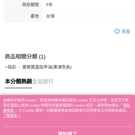
保存期限
5年
產地
台灣
客服
商品相關分類 (1)
⭐指彩
雷根寶盒指甲油(果凍色系)
本分類熱銷
全站排行
本網站中使用 cookie，欲查詢有關本網站使用 cookie 方式之詳情，及若您不希
熱門標籤
望在電腦上使用 cookie 時應如何變更電腦的 cookie 設定，請參閱本網站「
隱私
權條款
」之 Cookie 聲明。您繼續使用本網站即表示您同意本公司得按本網站使
用條款之 Cookie 聲明使用 cookie。
了解更多 >
我知道了