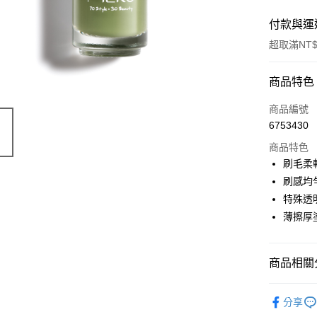
付款與運
超取滿NT$
付款方式
商品特色
信用卡一
商品編號
6753430
信用卡分
商品特色
3 期 
刷毛柔
合作金
刷感均
超商取貨
華南商
特殊透
LINE Pay
上海商
薄擦厚
國泰世
Apple Pay
臺灣中
匯豐（
街口支付
商品相關分
聯邦商
元大商
悠遊付
⭐指彩
玉山商
分享
台新國
AFTEE先