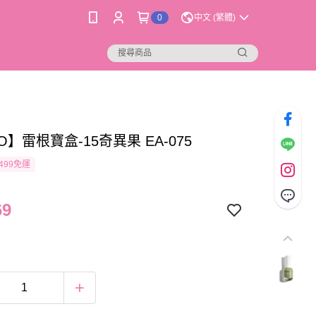
0
中文 (繁體)
O】雷根寶盒-15奇異果 EA-075
499免運
69