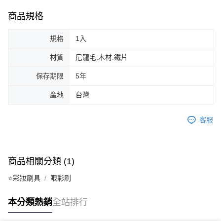
ATM／網路銀行／等多元方式進行付款，方視為交易完成。
7-11取貨付款
※ 請注意：結帳手續完成當下不需立刻繳費，但若您需要取消訂單，請聯絡
商品規格
每筆NT$65，滿NT$499(含以上)免運費
購買商品的店家。未經商家同意取消之訂單仍視為有效，需透過AFTEE先享
後付繳納相關費用。
付款後7-11取貨
※ 交易是否成功請以「AFTEE先享後付 」之結帳頁面顯示為準，若有關於
規格
1入
是否繳費成功／繳費後需取消欲退款等相關疑問，請聯繫「AFTEE先享後付
每筆NT$65，滿NT$499(含以上)免運費
客戶支援中心」
https://netprotections.freshdesk.com/support/home
材質
尼龍毛.木材.鐵片
宅配
【注意事項】
保存期限
5年
１．透過由恩沛科技股份有限公司提供之「AFTEE先享後付」服務完成之交
每筆NT$85，滿NT$499(含以上)免運費
易，需依本服務之必要範圍內提供個人資料，並將交易相關給付款項請求債
產地
台灣
權轉讓予恩沛科技股份有限公司。
離島-宅配
２．關於個人資料處理事宜，請瀏覽以下網址：
每筆NT$120，滿NT$499(含以上)免運費
https://aftee.tw/terms/#terms3
客服
３．未成年的使用者請事先徵得法定代理人或監護人之同意方可使用
「AFTEE先享後付」，若未經同意申辦者引起之損失，本公司不負相關責
任。
４．使用「AFTEE先享後付」時，將依據個別帳號之用戶狀況，依本公司即
商品相關分類 (1)
時審查核予不同之上限額度；若仍有額度不足之情形，本公司將視審查結果
請求用戶進行身份認證。
⭐彩妝刷具
眼彩刷
５．嚴禁一人註冊多個帳號或使用他人資訊註冊。若發現惡意使用之情形，
恩沛科技股份有限公司將有權停止該用戶之使用額度並採取法律行動。
本分類熱銷
全站排行