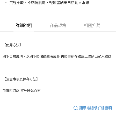
超商取貨付款
質輕柔軟，不刺傷肌膚，輕鬆畫刷出自然動人眼線
華南商業銀行
彰化商業銀行
LINE Pay
上海商業儲蓄銀行
台北富邦商業銀行
國泰世華商業銀行
兆豐國際商業銀行
Apple Pay
臺灣中小企業銀行
台中商業銀行
詳細說明
商品規格
相關推薦
匯豐（台灣）商業銀行
華泰商業銀行
街口支付
聯邦商業銀行
遠東國際商業銀行
元大商業銀行
永豐商業銀行
悠遊付
玉山商業銀行
星展（台灣）商業銀行
【使用方法】
台新國際商業銀行
中國信託商業銀行
AFTEE先享後付
台灣樂天信用卡公司
相關說明
刷毛自然展現，以刷毛輕沾眼線液或膏 再輕畫刷在眼皮上畫刷出動人眼線
【關於「AFTEE先享後付」】
ATM付款
AFTEE先享後付是「在收到商品之後才付款」的支付方式。 讓您購物簡單
便利好安心！
１．簡單：不需註冊會員、不需綁卡、不需儲值。
運送方式
【注意事項及保存方法】
２．便利：只要手機號碼，簡訊認證，即可結帳。
３．安心：先確認商品／服務後，再付款。
全家取貨付款
放置陰涼處 避免陽光直射
每筆NT$65，滿NT$499(含以上)免運費
【「AFTEE先享後付」結帳流程】
１．於結帳方式選擇「AFTEE先享後付」後，將跳轉至「AFTEE先享後付」
付款後全家取貨
結帳頁面，進行簡訊認證並確認金額後，即可完成結帳。
２．訂單成立數日內，您將收到繳費通知簡訊。
顯示電腦版詳細說明
每筆NT$65，滿NT$499(含以上)免運費
３．收到繳費通知簡訊後14天內，點擊此簡訊中的連結，可透過四大超商／