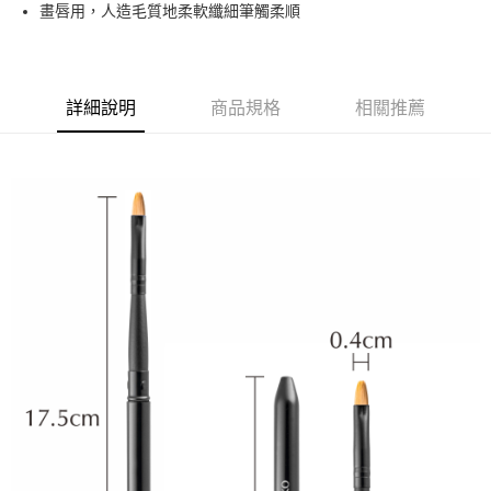
超商取貨付款
畫唇用，人造毛質地柔軟纖細筆觸柔順
華南商業銀行
彰化商業銀行
LINE Pay
上海商業儲蓄銀行
台北富邦商業銀行
國泰世華商業銀行
兆豐國際商業銀行
Apple Pay
臺灣中小企業銀行
台中商業銀行
詳細說明
商品規格
相關推薦
匯豐（台灣）商業銀行
華泰商業銀行
街口支付
聯邦商業銀行
遠東國際商業銀行
元大商業銀行
永豐商業銀行
悠遊付
玉山商業銀行
星展（台灣）商業銀行
台新國際商業銀行
中國信託商業銀行
AFTEE先享後付
台灣樂天信用卡公司
相關說明
【關於「AFTEE先享後付」】
ATM付款
AFTEE先享後付是「在收到商品之後才付款」的支付方式。 讓您購物簡單
便利好安心！
１．簡單：不需註冊會員、不需綁卡、不需儲值。
運送方式
２．便利：只要手機號碼，簡訊認證，即可結帳。
３．安心：先確認商品／服務後，再付款。
全家取貨付款
每筆NT$65，滿NT$499(含以上)免運費
【「AFTEE先享後付」結帳流程】
１．於結帳方式選擇「AFTEE先享後付」後，將跳轉至「AFTEE先享後付」
付款後全家取貨
結帳頁面，進行簡訊認證並確認金額後，即可完成結帳。
２．訂單成立數日內，您將收到繳費通知簡訊。
每筆NT$65，滿NT$499(含以上)免運費
３．收到繳費通知簡訊後14天內，點擊此簡訊中的連結，可透過四大超商／