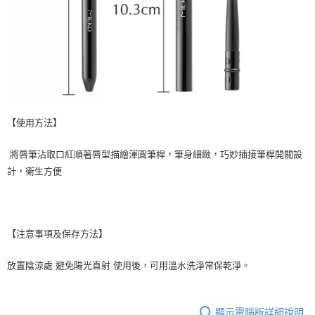
ATM／網路銀行／等多元方式進行付款，方視為交易完成。
7-11取貨付款
※ 請注意：結帳手續完成當下不需立刻繳費，但若您需要取消訂單，請聯絡
每筆NT$65，滿NT$499(含以上)免運費
購買商品的店家。未經商家同意取消之訂單仍視為有效，需透過AFTEE先享
後付繳納相關費用。
付款後7-11取貨
※ 交易是否成功請以「AFTEE先享後付 」之結帳頁面顯示為準，若有關於
是否繳費成功／繳費後需取消欲退款等相關疑問，請聯繫「AFTEE先享後付
每筆NT$65，滿NT$499(含以上)免運費
客戶支援中心」
https://netprotections.freshdesk.com/support/home
宅配
【注意事項】
１．透過由恩沛科技股份有限公司提供之「AFTEE先享後付」服務完成之交
每筆NT$85，滿NT$499(含以上)免運費
【使用方法】
易，需依本服務之必要範圍內提供個人資料，並將交易相關給付款項請求債
權轉讓予恩沛科技股份有限公司。
離島-宅配
２．關於個人資料處理事宜，請瀏覽以下網址：
將唇筆沾取口紅順著唇型描繪渾圓筆桿，筆身細緻，巧妙插接筆桿開關設
每筆NT$120，滿NT$499(含以上)免運費
https://aftee.tw/terms/#terms3
計，衛生方便
３．未成年的使用者請事先徵得法定代理人或監護人之同意方可使用
「AFTEE先享後付」，若未經同意申辦者引起之損失，本公司不負相關責
任。
４．使用「AFTEE先享後付」時，將依據個別帳號之用戶狀況，依本公司即
時審查核予不同之上限額度；若仍有額度不足之情形，本公司將視審查結果
【注意事項及保存方法】
請求用戶進行身份認證。
５．嚴禁一人註冊多個帳號或使用他人資訊註冊。若發現惡意使用之情形，
放置陰涼處 避免陽光直射 使用後，可用溫水洗淨常保乾淨。
恩沛科技股份有限公司將有權停止該用戶之使用額度並採取法律行動。
顯示電腦版詳細說明