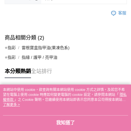
客服
商品相關分類 (2)
⭐指彩
雷根寶盒指甲油(果凍色系)
⭐指彩
指緣 / 護甲 / 亮甲油
本分類熱銷
全站排行
本網站中使用 cookie，欲查詢有關本網站使用 cookie 方式之詳情，及若您不希
熱門標籤
望在電腦上使用 cookie 時應如何變更電腦的 cookie 設定，請參閱本網站「
隱私
權條款
」之 Cookie 聲明。您繼續使用本網站即表示您同意本公司得按本網站使
用條款之 Cookie 聲明使用 cookie。
了解更多 >
我知道了