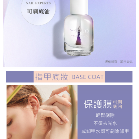
ATM／網路銀行／等多元方式進行付款，方視為交易完成。
7-11取貨付款
※ 請注意：結帳手續完成當下不需立刻繳費，但若您需要取消訂單，請聯絡
每筆NT$65，滿NT$499(含以上)免運費
購買商品的店家。未經商家同意取消之訂單仍視為有效，需透過AFTEE先享
後付繳納相關費用。
付款後7-11取貨
※ 交易是否成功請以「AFTEE先享後付 」之結帳頁面顯示為準，若有關於
是否繳費成功／繳費後需取消欲退款等相關疑問，請聯繫「AFTEE先享後付
每筆NT$65，滿NT$499(含以上)免運費
客戶支援中心」
https://netprotections.freshdesk.com/support/home
宅配
【注意事項】
１．透過由恩沛科技股份有限公司提供之「AFTEE先享後付」服務完成之交
每筆NT$85，滿NT$499(含以上)免運費
易，需依本服務之必要範圍內提供個人資料，並將交易相關給付款項請求債
權轉讓予恩沛科技股份有限公司。
離島-宅配
２．關於個人資料處理事宜，請瀏覽以下網址：
每筆NT$120，滿NT$499(含以上)免運費
https://aftee.tw/terms/#terms3
３．未成年的使用者請事先徵得法定代理人或監護人之同意方可使用
「AFTEE先享後付」，若未經同意申辦者引起之損失，本公司不負相關責
任。
４．使用「AFTEE先享後付」時，將依據個別帳號之用戶狀況，依本公司即
時審查核予不同之上限額度；若仍有額度不足之情形，本公司將視審查結果
請求用戶進行身份認證。
５．嚴禁一人註冊多個帳號或使用他人資訊註冊。若發現惡意使用之情形，
恩沛科技股份有限公司將有權停止該用戶之使用額度並採取法律行動。