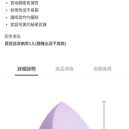
超商取貨付款
質地綿密有彈性
華南商業銀行
彰化商業銀行
耐用性佳不易裂
LINE Pay
上海商業儲蓄銀行
台北富邦商業銀行
國泰世華商業銀行
兆豐國際商業銀行
讓底妝均勻服貼
Apple Pay
臺灣中小企業銀行
台中商業銀行
妝容完美的秘密武器
匯豐（台灣）商業銀行
華泰商業銀行
街口支付
聯邦商業銀行
遠東國際商業銀行
銷售重點
元大商業銀行
永豐商業銀行
悠遊付
買就送收納架1入(隨機出貨不挑款)
玉山商業銀行
星展（台灣）商業銀行
台新國際商業銀行
中國信託商業銀行
AFTEE先享後付
台灣樂天信用卡公司
相關說明
【關於「AFTEE先享後付」】
詳細說明
商品規格
相關推薦
ATM付款
AFTEE先享後付是「在收到商品之後才付款」的支付方式。 讓您購物簡單
便利好安心！
１．簡單：不需註冊會員、不需綁卡、不需儲值。
運送方式
２．便利：只要手機號碼，簡訊認證，即可結帳。
３．安心：先確認商品／服務後，再付款。
全家取貨付款
每筆NT$65，滿NT$499(含以上)免運費
【「AFTEE先享後付」結帳流程】
１．於結帳方式選擇「AFTEE先享後付」後，將跳轉至「AFTEE先享後付」
付款後全家取貨
結帳頁面，進行簡訊認證並確認金額後，即可完成結帳。
２．訂單成立數日內，您將收到繳費通知簡訊。
每筆NT$65，滿NT$499(含以上)免運費
３．收到繳費通知簡訊後14天內，點擊此簡訊中的連結，可透過四大超商／