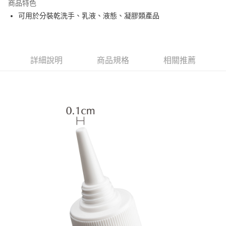
商品特色
合作金庫商業銀行
第一商業銀行
超商取貨付款
可用於分裝乾洗手、乳液、液態、凝膠類產品
華南商業銀行
彰化商業銀行
LINE Pay
上海商業儲蓄銀行
台北富邦商業銀行
國泰世華商業銀行
兆豐國際商業銀行
Apple Pay
臺灣中小企業銀行
台中商業銀行
詳細說明
商品規格
相關推薦
匯豐（台灣）商業銀行
華泰商業銀行
街口支付
聯邦商業銀行
遠東國際商業銀行
元大商業銀行
永豐商業銀行
悠遊付
玉山商業銀行
星展（台灣）商業銀行
台新國際商業銀行
中國信託商業銀行
AFTEE先享後付
台灣樂天信用卡公司
相關說明
【關於「AFTEE先享後付」】
ATM付款
AFTEE先享後付是「在收到商品之後才付款」的支付方式。 讓您購物簡單
便利好安心！
１．簡單：不需註冊會員、不需綁卡、不需儲值。
運送方式
２．便利：只要手機號碼，簡訊認證，即可結帳。
３．安心：先確認商品／服務後，再付款。
全家取貨付款
每筆NT$65，滿NT$499(含以上)免運費
【「AFTEE先享後付」結帳流程】
１．於結帳方式選擇「AFTEE先享後付」後，將跳轉至「AFTEE先享後付」
付款後全家取貨
結帳頁面，進行簡訊認證並確認金額後，即可完成結帳。
２．訂單成立數日內，您將收到繳費通知簡訊。
每筆NT$65，滿NT$499(含以上)免運費