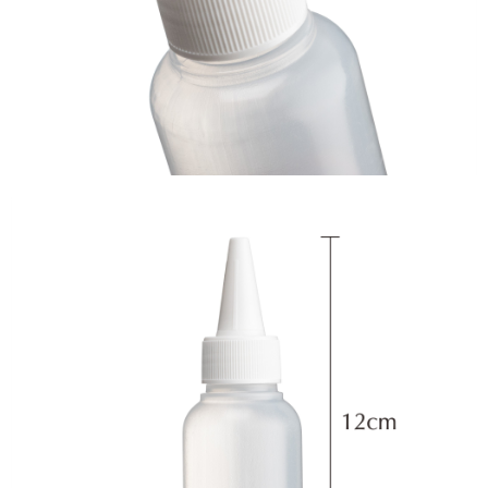
３．收到繳費通知簡訊後14天內，點擊此簡訊中的連結，可透過四大超商／
ATM／網路銀行／等多元方式進行付款，方視為交易完成。
7-11取貨付款
※ 請注意：結帳手續完成當下不需立刻繳費，但若您需要取消訂單，請聯絡
每筆NT$65，滿NT$499(含以上)免運費
購買商品的店家。未經商家同意取消之訂單仍視為有效，需透過AFTEE先享
後付繳納相關費用。
付款後7-11取貨
※ 交易是否成功請以「AFTEE先享後付 」之結帳頁面顯示為準，若有關於
是否繳費成功／繳費後需取消欲退款等相關疑問，請聯繫「AFTEE先享後付
每筆NT$65，滿NT$499(含以上)免運費
客戶支援中心」
https://netprotections.freshdesk.com/support/home
宅配
【注意事項】
１．透過由恩沛科技股份有限公司提供之「AFTEE先享後付」服務完成之交
每筆NT$85，滿NT$499(含以上)免運費
易，需依本服務之必要範圍內提供個人資料，並將交易相關給付款項請求債
權轉讓予恩沛科技股份有限公司。
離島-宅配
２．關於個人資料處理事宜，請瀏覽以下網址：
每筆NT$120，滿NT$499(含以上)免運費
https://aftee.tw/terms/#terms3
３．未成年的使用者請事先徵得法定代理人或監護人之同意方可使用
「AFTEE先享後付」，若未經同意申辦者引起之損失，本公司不負相關責
任。
４．使用「AFTEE先享後付」時，將依據個別帳號之用戶狀況，依本公司即
時審查核予不同之上限額度；若仍有額度不足之情形，本公司將視審查結果
請求用戶進行身份認證。
５．嚴禁一人註冊多個帳號或使用他人資訊註冊。若發現惡意使用之情形，
恩沛科技股份有限公司將有權停止該用戶之使用額度並採取法律行動。