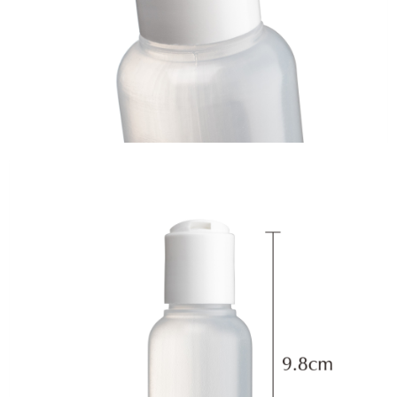
３．收到繳費通知簡訊後14天內，點擊此簡訊中的連結，可透過四大超商／
ATM／網路銀行／等多元方式進行付款，方視為交易完成。
7-11取貨付款
※ 請注意：結帳手續完成當下不需立刻繳費，但若您需要取消訂單，請聯絡
每筆NT$65，滿NT$499(含以上)免運費
購買商品的店家。未經商家同意取消之訂單仍視為有效，需透過AFTEE先享
後付繳納相關費用。
付款後7-11取貨
※ 交易是否成功請以「AFTEE先享後付 」之結帳頁面顯示為準，若有關於
是否繳費成功／繳費後需取消欲退款等相關疑問，請聯繫「AFTEE先享後付
每筆NT$65，滿NT$499(含以上)免運費
客戶支援中心」
https://netprotections.freshdesk.com/support/home
宅配
【注意事項】
１．透過由恩沛科技股份有限公司提供之「AFTEE先享後付」服務完成之交
每筆NT$85，滿NT$499(含以上)免運費
易，需依本服務之必要範圍內提供個人資料，並將交易相關給付款項請求債
權轉讓予恩沛科技股份有限公司。
離島-宅配
２．關於個人資料處理事宜，請瀏覽以下網址：
每筆NT$120，滿NT$499(含以上)免運費
https://aftee.tw/terms/#terms3
３．未成年的使用者請事先徵得法定代理人或監護人之同意方可使用
「AFTEE先享後付」，若未經同意申辦者引起之損失，本公司不負相關責
任。
４．使用「AFTEE先享後付」時，將依據個別帳號之用戶狀況，依本公司即
時審查核予不同之上限額度；若仍有額度不足之情形，本公司將視審查結果
請求用戶進行身份認證。
５．嚴禁一人註冊多個帳號或使用他人資訊註冊。若發現惡意使用之情形，
恩沛科技股份有限公司將有權停止該用戶之使用額度並採取法律行動。