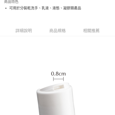
商品特色
合作金庫商業銀行
第一商業銀行
超商取貨付款
可用於分裝乾洗手、乳液、液態、凝膠類產品
華南商業銀行
彰化商業銀行
LINE Pay
上海商業儲蓄銀行
台北富邦商業銀行
國泰世華商業銀行
兆豐國際商業銀行
Apple Pay
臺灣中小企業銀行
台中商業銀行
詳細說明
商品規格
相關推薦
匯豐（台灣）商業銀行
華泰商業銀行
街口支付
聯邦商業銀行
遠東國際商業銀行
元大商業銀行
永豐商業銀行
悠遊付
玉山商業銀行
星展（台灣）商業銀行
台新國際商業銀行
中國信託商業銀行
AFTEE先享後付
台灣樂天信用卡公司
相關說明
【關於「AFTEE先享後付」】
ATM付款
AFTEE先享後付是「在收到商品之後才付款」的支付方式。 讓您購物簡單
便利好安心！
１．簡單：不需註冊會員、不需綁卡、不需儲值。
運送方式
２．便利：只要手機號碼，簡訊認證，即可結帳。
３．安心：先確認商品／服務後，再付款。
全家取貨付款
每筆NT$65，滿NT$499(含以上)免運費
【「AFTEE先享後付」結帳流程】
１．於結帳方式選擇「AFTEE先享後付」後，將跳轉至「AFTEE先享後付」
付款後全家取貨
結帳頁面，進行簡訊認證並確認金額後，即可完成結帳。
２．訂單成立數日內，您將收到繳費通知簡訊。
每筆NT$65，滿NT$499(含以上)免運費