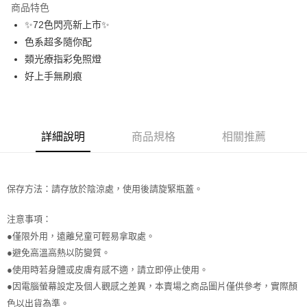
商品特色
合作金庫商業銀行
第一商業銀行
超商取貨付款
✨72色閃亮新上市✨
華南商業銀行
彰化商業銀行
色系超多隨你配
LINE Pay
上海商業儲蓄銀行
台北富邦商業銀行
國泰世華商業銀行
兆豐國際商業銀行
類光療指彩免照燈
Apple Pay
臺灣中小企業銀行
台中商業銀行
好上手無刷痕
匯豐（台灣）商業銀行
華泰商業銀行
街口支付
聯邦商業銀行
遠東國際商業銀行
元大商業銀行
永豐商業銀行
悠遊付
玉山商業銀行
星展（台灣）商業銀行
詳細說明
商品規格
相關推薦
台新國際商業銀行
中國信託商業銀行
AFTEE先享後付
台灣樂天信用卡公司
相關說明
【關於「AFTEE先享後付」】
ATM付款
保存方法：請存放於陰涼處，使用後請旋緊瓶蓋。
AFTEE先享後付是「在收到商品之後才付款」的支付方式。 讓您購物簡單
便利好安心！
１．簡單：不需註冊會員、不需綁卡、不需儲值。
注意事項：
運送方式
２．便利：只要手機號碼，簡訊認證，即可結帳。
●僅限外用，遠離兒童可輕易拿取處。
３．安心：先確認商品／服務後，再付款。
全家取貨付款
●避免高溫高熱以防變質。
每筆NT$65，滿NT$499(含以上)免運費
【「AFTEE先享後付」結帳流程】
●使用時若身體或皮膚有感不適，請立即停止使用。
１．於結帳方式選擇「AFTEE先享後付」後，將跳轉至「AFTEE先享後付」
●因電腦螢幕設定及個人觀感之差異，本賣場之商品圖片僅供參考，實際顏
付款後全家取貨
結帳頁面，進行簡訊認證並確認金額後，即可完成結帳。
２．訂單成立數日內，您將收到繳費通知簡訊。
色以出貨為準。
每筆NT$65，滿NT$499(含以上)免運費