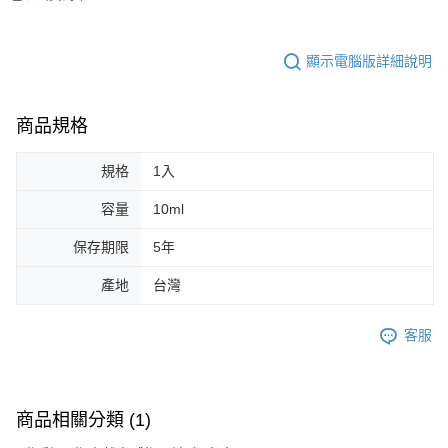
３．收到繳費通知簡訊後14天內，點擊此簡訊中的連結，可透過四大超商／
ATM／網路銀行／等多元方式進行付款，方視為交易完成。
7-11取貨付款
※ 請注意：結帳手續完成當下不需立刻繳費，但若您需要取消訂單，請聯絡
顯示電腦版詳細說明
每筆NT$65，滿NT$499(含以上)免運費
購買商品的店家。未經商家同意取消之訂單仍視為有效，需透過AFTEE先享
後付繳納相關費用。
付款後7-11取貨
※ 交易是否成功請以「AFTEE先享後付 」之結帳頁面顯示為準，若有關於
是否繳費成功／繳費後需取消欲退款等相關疑問，請聯繫「AFTEE先享後付
商品規格
每筆NT$65，滿NT$499(含以上)免運費
客戶支援中心」
https://netprotections.freshdesk.com/support/home
宅配
規格
1入
【注意事項】
１．透過由恩沛科技股份有限公司提供之「AFTEE先享後付」服務完成之交
每筆NT$85，滿NT$499(含以上)免運費
易，需依本服務之必要範圍內提供個人資料，並將交易相關給付款項請求債
容量
10ml
權轉讓予恩沛科技股份有限公司。
離島-宅配
２．關於個人資料處理事宜，請瀏覽以下網址：
保存期限
5年
每筆NT$120，滿NT$499(含以上)免運費
https://aftee.tw/terms/#terms3
３．未成年的使用者請事先徵得法定代理人或監護人之同意方可使用
產地
台灣
國家/地區配送
查看運費
「AFTEE先享後付」，若未經同意申辦者引起之損失，本公司不負相關責
任。
４．使用「AFTEE先享後付」時，將依據個別帳號之用戶狀況，依本公司即
客服
時審查核予不同之上限額度；若仍有額度不足之情形，本公司將視審查結果
請求用戶進行身份認證。
５．嚴禁一人註冊多個帳號或使用他人資訊註冊。若發現惡意使用之情形，
恩沛科技股份有限公司將有權停止該用戶之使用額度並採取法律行動。
商品相關分類 (1)