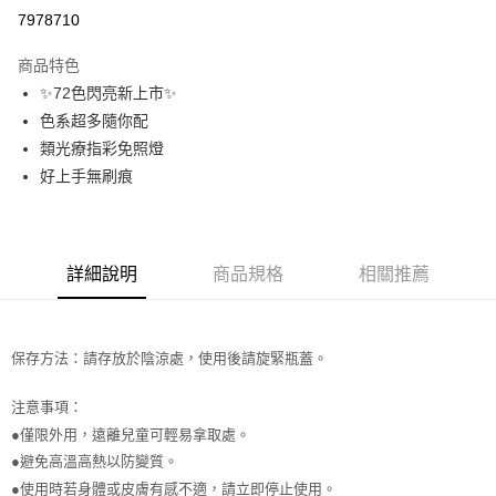
信用卡分期付款
7978710
3 期 0 利率 每期
NT$56
21家銀行
商品特色
合作金庫商業銀行
第一商業銀行
超商取貨付款
✨72色閃亮新上市✨
華南商業銀行
彰化商業銀行
色系超多隨你配
LINE Pay
上海商業儲蓄銀行
台北富邦商業銀行
國泰世華商業銀行
兆豐國際商業銀行
類光療指彩免照燈
Apple Pay
臺灣中小企業銀行
台中商業銀行
好上手無刷痕
匯豐（台灣）商業銀行
華泰商業銀行
街口支付
聯邦商業銀行
遠東國際商業銀行
元大商業銀行
永豐商業銀行
悠遊付
玉山商業銀行
星展（台灣）商業銀行
詳細說明
商品規格
相關推薦
台新國際商業銀行
中國信託商業銀行
AFTEE先享後付
台灣樂天信用卡公司
相關說明
【關於「AFTEE先享後付」】
ATM付款
保存方法：請存放於陰涼處，使用後請旋緊瓶蓋。
AFTEE先享後付是「在收到商品之後才付款」的支付方式。 讓您購物簡單
便利好安心！
１．簡單：不需註冊會員、不需綁卡、不需儲值。
注意事項：
運送方式
２．便利：只要手機號碼，簡訊認證，即可結帳。
●僅限外用，遠離兒童可輕易拿取處。
３．安心：先確認商品／服務後，再付款。
全家取貨付款
●避免高溫高熱以防變質。
每筆NT$65，滿NT$499(含以上)免運費
【「AFTEE先享後付」結帳流程】
●使用時若身體或皮膚有感不適，請立即停止使用。