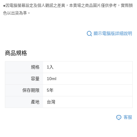
１．於結帳方式選擇「AFTEE先享後付」後，將跳轉至「AFTEE先享後付」
●因電腦螢幕設定及個人觀感之差異，本賣場之商品圖片僅供參考，實際顏
付款後全家取貨
結帳頁面，進行簡訊認證並確認金額後，即可完成結帳。
２．訂單成立數日內，您將收到繳費通知簡訊。
色以出貨為準。
每筆NT$65，滿NT$499(含以上)免運費
３．收到繳費通知簡訊後14天內，點擊此簡訊中的連結，可透過四大超商／
ATM／網路銀行／等多元方式進行付款，方視為交易完成。
7-11取貨付款
※ 請注意：結帳手續完成當下不需立刻繳費，但若您需要取消訂單，請聯絡
顯示電腦版詳細說明
每筆NT$65，滿NT$499(含以上)免運費
購買商品的店家。未經商家同意取消之訂單仍視為有效，需透過AFTEE先享
後付繳納相關費用。
付款後7-11取貨
※ 交易是否成功請以「AFTEE先享後付 」之結帳頁面顯示為準，若有關於
是否繳費成功／繳費後需取消欲退款等相關疑問，請聯繫「AFTEE先享後付
商品規格
每筆NT$65，滿NT$499(含以上)免運費
客戶支援中心」
https://netprotections.freshdesk.com/support/home
宅配
規格
1入
【注意事項】
１．透過由恩沛科技股份有限公司提供之「AFTEE先享後付」服務完成之交
每筆NT$85，滿NT$499(含以上)免運費
易，需依本服務之必要範圍內提供個人資料，並將交易相關給付款項請求債
容量
10ml
權轉讓予恩沛科技股份有限公司。
離島-宅配
２．關於個人資料處理事宜，請瀏覽以下網址：
保存期限
5年
每筆NT$120，滿NT$499(含以上)免運費
https://aftee.tw/terms/#terms3
３．未成年的使用者請事先徵得法定代理人或監護人之同意方可使用
產地
台灣
國家/地區配送
查看運費
「AFTEE先享後付」，若未經同意申辦者引起之損失，本公司不負相關責
任。
４．使用「AFTEE先享後付」時，將依據個別帳號之用戶狀況，依本公司即
客服
時審查核予不同之上限額度；若仍有額度不足之情形，本公司將視審查結果
請求用戶進行身份認證。
５．嚴禁一人註冊多個帳號或使用他人資訊註冊。若發現惡意使用之情形，