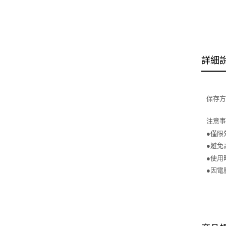
詳細
保存
注意
●僅限
●避免
●使用
●因