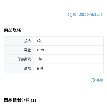
３．收到繳費通知簡訊後14天內，點擊此簡訊中的連結，可透過四大超商／
ATM／網路銀行／等多元方式進行付款，方視為交易完成。
7-11取貨付款
※ 請注意：結帳手續完成當下不需立刻繳費，但若您需要取消訂單，請聯絡
顯示電腦版詳細說明
每筆NT$65，滿NT$499(含以上)免運費
購買商品的店家。未經商家同意取消之訂單仍視為有效，需透過AFTEE先享
後付繳納相關費用。
付款後7-11取貨
※ 交易是否成功請以「AFTEE先享後付 」之結帳頁面顯示為準，若有關於
是否繳費成功／繳費後需取消欲退款等相關疑問，請聯繫「AFTEE先享後付
商品規格
每筆NT$65，滿NT$499(含以上)免運費
客戶支援中心」
https://netprotections.freshdesk.com/support/home
宅配
規格
1入
【注意事項】
１．透過由恩沛科技股份有限公司提供之「AFTEE先享後付」服務完成之交
每筆NT$85，滿NT$499(含以上)免運費
易，需依本服務之必要範圍內提供個人資料，並將交易相關給付款項請求債
容量
10ml
權轉讓予恩沛科技股份有限公司。
離島-宅配
２．關於個人資料處理事宜，請瀏覽以下網址：
保存期限
5年
每筆NT$120，滿NT$499(含以上)免運費
https://aftee.tw/terms/#terms3
３．未成年的使用者請事先徵得法定代理人或監護人之同意方可使用
產地
台灣
國家/地區配送
查看運費
「AFTEE先享後付」，若未經同意申辦者引起之損失，本公司不負相關責
任。
４．使用「AFTEE先享後付」時，將依據個別帳號之用戶狀況，依本公司即
客服
時審查核予不同之上限額度；若仍有額度不足之情形，本公司將視審查結果
請求用戶進行身份認證。
５．嚴禁一人註冊多個帳號或使用他人資訊註冊。若發現惡意使用之情形，
恩沛科技股份有限公司將有權停止該用戶之使用額度並採取法律行動。
商品相關分類 (1)