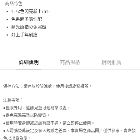
商品特色
合作金庫商業銀行
第一商業銀行
超商取貨付款
✨72色閃亮新上市✨
華南商業銀行
彰化商業銀行
色系超多隨你配
LINE Pay
上海商業儲蓄銀行
台北富邦商業銀行
國泰世華商業銀行
兆豐國際商業銀行
類光療指彩免照燈
Apple Pay
臺灣中小企業銀行
台中商業銀行
好上手無刷痕
匯豐（台灣）商業銀行
華泰商業銀行
街口支付
聯邦商業銀行
遠東國際商業銀行
元大商業銀行
永豐商業銀行
悠遊付
玉山商業銀行
星展（台灣）商業銀行
詳細說明
商品規格
相關推薦
台新國際商業銀行
中國信託商業銀行
AFTEE先享後付
台灣樂天信用卡公司
相關說明
【關於「AFTEE先享後付」】
ATM付款
保存方法：請存放於陰涼處，使用後請旋緊瓶蓋。
AFTEE先享後付是「在收到商品之後才付款」的支付方式。 讓您購物簡單
便利好安心！
１．簡單：不需註冊會員、不需綁卡、不需儲值。
注意事項：
運送方式
２．便利：只要手機號碼，簡訊認證，即可結帳。
●僅限外用，遠離兒童可輕易拿取處。
３．安心：先確認商品／服務後，再付款。
全家取貨付款
●避免高溫高熱以防變質。
每筆NT$65，滿NT$499(含以上)免運費
【「AFTEE先享後付」結帳流程】
●使用時若身體或皮膚有感不適，請立即停止使用。
１．於結帳方式選擇「AFTEE先享後付」後，將跳轉至「AFTEE先享後付」
●因電腦螢幕設定及個人觀感之差異，本賣場之商品圖片僅供參考，實際顏
付款後全家取貨
結帳頁面，進行簡訊認證並確認金額後，即可完成結帳。
２．訂單成立數日內，您將收到繳費通知簡訊。
色以出貨為準。
每筆NT$65，滿NT$499(含以上)免運費