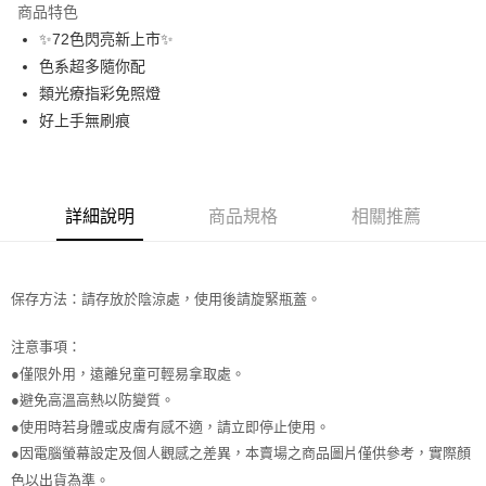
商品特色
合作金庫商業銀行
第一商業銀行
超商取貨付款
✨72色閃亮新上市✨
華南商業銀行
彰化商業銀行
色系超多隨你配
LINE Pay
上海商業儲蓄銀行
台北富邦商業銀行
國泰世華商業銀行
兆豐國際商業銀行
類光療指彩免照燈
Apple Pay
臺灣中小企業銀行
台中商業銀行
好上手無刷痕
匯豐（台灣）商業銀行
華泰商業銀行
街口支付
聯邦商業銀行
遠東國際商業銀行
元大商業銀行
永豐商業銀行
悠遊付
玉山商業銀行
星展（台灣）商業銀行
詳細說明
商品規格
相關推薦
台新國際商業銀行
中國信託商業銀行
AFTEE先享後付
台灣樂天信用卡公司
相關說明
【關於「AFTEE先享後付」】
ATM付款
保存方法：請存放於陰涼處，使用後請旋緊瓶蓋。
AFTEE先享後付是「在收到商品之後才付款」的支付方式。 讓您購物簡單
便利好安心！
１．簡單：不需註冊會員、不需綁卡、不需儲值。
注意事項：
運送方式
２．便利：只要手機號碼，簡訊認證，即可結帳。
●僅限外用，遠離兒童可輕易拿取處。
３．安心：先確認商品／服務後，再付款。
全家取貨付款
●避免高溫高熱以防變質。
每筆NT$65，滿NT$499(含以上)免運費
【「AFTEE先享後付」結帳流程】
●使用時若身體或皮膚有感不適，請立即停止使用。
１．於結帳方式選擇「AFTEE先享後付」後，將跳轉至「AFTEE先享後付」
●因電腦螢幕設定及個人觀感之差異，本賣場之商品圖片僅供參考，實際顏
付款後全家取貨
結帳頁面，進行簡訊認證並確認金額後，即可完成結帳。
２．訂單成立數日內，您將收到繳費通知簡訊。
色以出貨為準。
每筆NT$65，滿NT$499(含以上)免運費