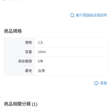
３．收到繳費通知簡訊後14天內，點擊此簡訊中的連結，可透過四大超商／
ATM／網路銀行／等多元方式進行付款，方視為交易完成。
7-11取貨付款
※ 請注意：結帳手續完成當下不需立刻繳費，但若您需要取消訂單，請聯絡
顯示電腦版詳細說明
每筆NT$65，滿NT$499(含以上)免運費
購買商品的店家。未經商家同意取消之訂單仍視為有效，需透過AFTEE先享
後付繳納相關費用。
付款後7-11取貨
※ 交易是否成功請以「AFTEE先享後付 」之結帳頁面顯示為準，若有關於
是否繳費成功／繳費後需取消欲退款等相關疑問，請聯繫「AFTEE先享後付
商品規格
每筆NT$65，滿NT$499(含以上)免運費
客戶支援中心」
https://netprotections.freshdesk.com/support/home
宅配
規格
1入
【注意事項】
１．透過由恩沛科技股份有限公司提供之「AFTEE先享後付」服務完成之交
每筆NT$85，滿NT$499(含以上)免運費
易，需依本服務之必要範圍內提供個人資料，並將交易相關給付款項請求債
容量
10ml
權轉讓予恩沛科技股份有限公司。
離島-宅配
２．關於個人資料處理事宜，請瀏覽以下網址：
保存期限
5年
每筆NT$120，滿NT$499(含以上)免運費
https://aftee.tw/terms/#terms3
３．未成年的使用者請事先徵得法定代理人或監護人之同意方可使用
產地
台灣
國家/地區配送
查看運費
「AFTEE先享後付」，若未經同意申辦者引起之損失，本公司不負相關責
任。
４．使用「AFTEE先享後付」時，將依據個別帳號之用戶狀況，依本公司即
客服
時審查核予不同之上限額度；若仍有額度不足之情形，本公司將視審查結果
請求用戶進行身份認證。
５．嚴禁一人註冊多個帳號或使用他人資訊註冊。若發現惡意使用之情形，
恩沛科技股份有限公司將有權停止該用戶之使用額度並採取法律行動。
商品相關分類 (1)