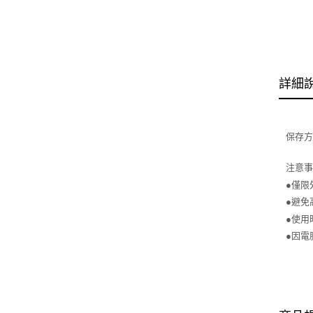
詳細
保存
注意
●僅限
●避免
●使用
●因