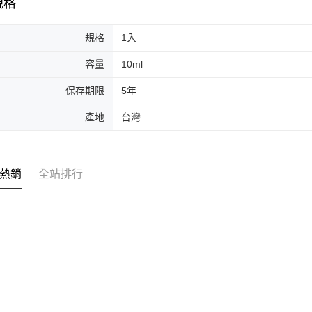
規格
交易，需
每筆NT$8
求債權轉
２．關於
規格
1入
離島-宅配
https://aft
每筆NT$1
３．未成
容量
10ml
「AFTE
國家/地區
任。
保存期限
5年
４．使用「
即時審查
產地
台灣
結果請求
５．嚴禁
形，恩沛
動。
熱銷
全站排行