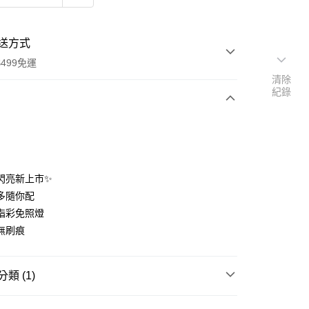
送方式
499免運
清除
紀錄
次付款
期付款
0 利率 每期
NT$56
21家銀行
色閃亮新上市✨
庫商業銀行
第一商業銀行
多隨你配
付款
業銀行
彰化商業銀行
指彩免照燈
業儲蓄銀行
台北富邦商業銀行
無刷痕
華商業銀行
兆豐國際商業銀行
小企業銀行
台中商業銀行
台灣）商業銀行
華泰商業銀行
類 (1)
業銀行
遠東國際商業銀行
業銀行
永豐商業銀行
指尖戲光感指甲油(類光療)