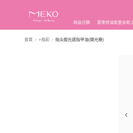
商品分類
夏季控油氣墊全新
首頁
⭐指彩
指尖戲光感指甲油(類光療)