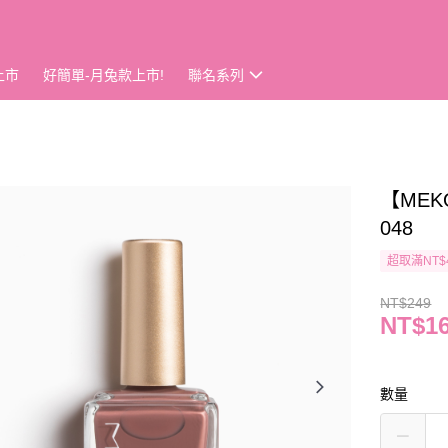
上市
好簡單-月兔款上市!
聯名系列
【MEK
048
超取滿NT$
NT$249
NT$1
數量