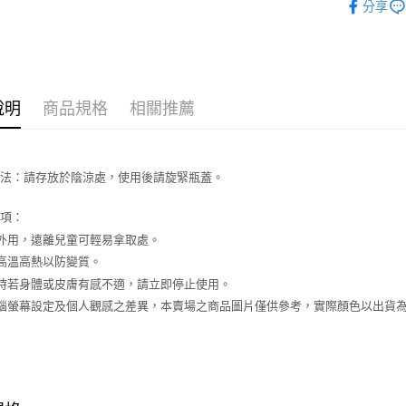
玉山商
分享
台新國
AFTEE先
台灣樂
相關說明
【關於「A
ATM付款
AFTEE
便利好安
說明
商品規格
相關推薦
１．簡單
２．便利
運送方式
３．安心
全家取貨
【「AFT
方法：請存放於陰涼處，使用後請旋緊瓶蓋。
每筆NT$6
１．於結帳
付」結帳
事項：
付款後全
２．訂單
外用，遠離兒童可輕易拿取處。
３．收到繳
每筆NT$6
／ATM／
高溫高熱以防變質。
※ 請注意
7-11取貨
時若身體或皮膚有感不適，請立即停止使用。
絡購買商品
先享後付
每筆NT$6
電腦螢幕設定及個人觀感之差異，本賣場之商品圖片僅供參考，實際顏色以出貨
※ 交易是
是否繳費成
付款後7-1
付客戶支
每筆NT$6
【注意事
宅配
１．透過由