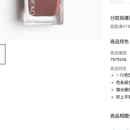
付款與運
超取滿NT$
付款方式
商品特色
信用卡一
商品編號
7979106
信用卡分
商品特色
3 期 
✨72
合作金
色系超
超商取貨
華南商
類光療
LINE Pay
上海商
好上手
國泰世
Apple Pay
臺灣中
匯豐（
街口支付
商品相關分
聯邦商
元大商
悠遊付
⭐指彩