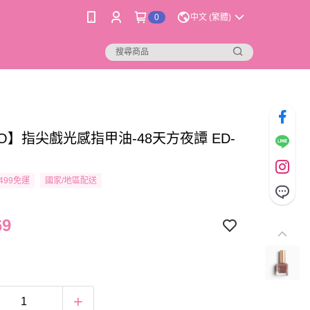
0
中文 (繁體)
O】指尖戲光感指甲油-48天方夜譚 ED-
499免運
國家/地區配送
69