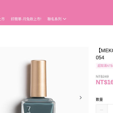
上市
好簡單-月兔款上市!
聯名系列
【MEK
054
超取滿NT$
NT$249
NT$1
數量