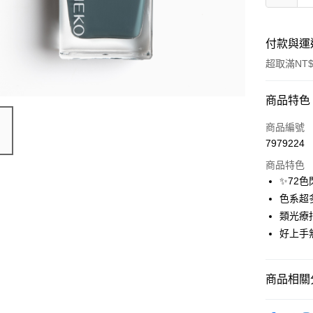
付款與運
超取滿NT$
付款方式
商品特色
信用卡一
商品編號
7979224
信用卡分
商品特色
3 期 
✨72
合作金
色系超
超商取貨
華南商
類光療
LINE Pay
上海商
好上手
國泰世
Apple Pay
臺灣中
匯豐（
街口支付
商品相關分
聯邦商
元大商
悠遊付
⭐指彩