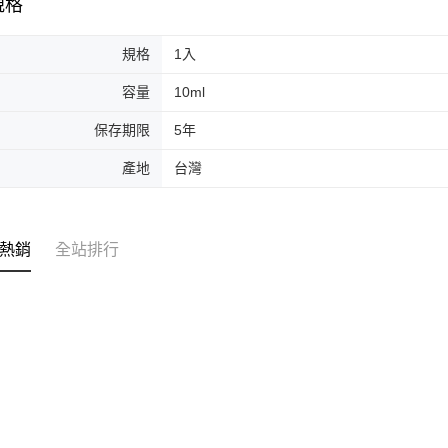
規格
交易，需
每筆NT$8
求債權轉
２．關於
規格
1入
離島-宅配
https://aft
每筆NT$1
３．未成
容量
10ml
「AFTE
國家/地區
任。
保存期限
5年
４．使用「
即時審查
產地
台灣
結果請求
５．嚴禁
形，恩沛
動。
熱銷
全站排行