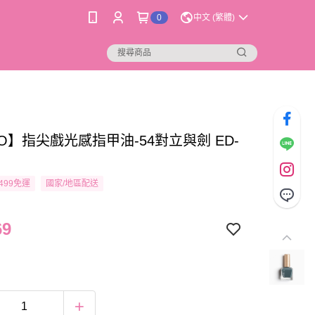
0
中文 (繁體)
O】指尖戲光感指甲油-54對立與劍 ED-
499免運
國家/地區配送
69