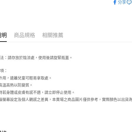
玉山商
分享
台新國
AFTEE先
台灣樂
相關說明
【關於「A
ATM付款
AFTEE
便利好安
說明
商品規格
相關推薦
１．簡單
２．便利
運送方式
３．安心
全家取貨
【「AFT
方法：請存放於陰涼處，使用後請旋緊瓶蓋。
每筆NT$6
１．於結帳
付」結帳
事項：
付款後全
２．訂單
外用，遠離兒童可輕易拿取處。
３．收到繳
每筆NT$6
／ATM／
高溫高熱以防變質。
※ 請注意
7-11取貨
時若身體或皮膚有感不適，請立即停止使用。
絡購買商品
先享後付
每筆NT$6
電腦螢幕設定及個人觀感之差異，本賣場之商品圖片僅供參考，實際顏色以出貨
※ 交易是
是否繳費成
付款後7-1
付客戶支
每筆NT$6
【注意事
宅配
１．透過由