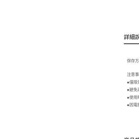
詳細
保存
注意
●僅限
●避免
●使用
●因