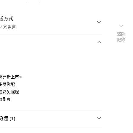
送方式
499免運
清除
紀錄
次付款
期付款
0 利率 每期
NT$56
21家銀行
色閃亮新上市✨
庫商業銀行
第一商業銀行
多隨你配
付款
業銀行
彰化商業銀行
指彩免照燈
業儲蓄銀行
台北富邦商業銀行
無刷痕
華商業銀行
兆豐國際商業銀行
小企業銀行
台中商業銀行
台灣）商業銀行
華泰商業銀行
類 (1)
業銀行
遠東國際商業銀行
業銀行
永豐商業銀行
指尖戲光感指甲油(類光療)