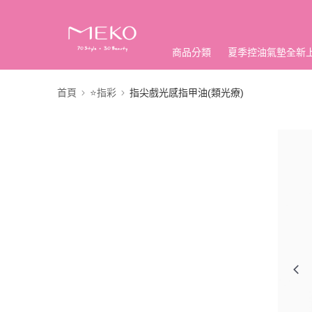
商品分類
夏季控油氣墊全新
首頁
⭐指彩
指尖戲光感指甲油(類光療)