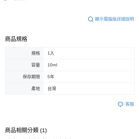
３．收到繳費通知簡訊後14天內，點擊此簡訊中的連結，可透過四大超商／
ATM／網路銀行／等多元方式進行付款，方視為交易完成。
7-11取貨付款
※ 請注意：結帳手續完成當下不需立刻繳費，但若您需要取消訂單，請聯絡
顯示電腦版詳細說明
每筆NT$65，滿NT$499(含以上)免運費
購買商品的店家。未經商家同意取消之訂單仍視為有效，需透過AFTEE先享
後付繳納相關費用。
付款後7-11取貨
※ 交易是否成功請以「AFTEE先享後付 」之結帳頁面顯示為準，若有關於
是否繳費成功／繳費後需取消欲退款等相關疑問，請聯繫「AFTEE先享後付
商品規格
每筆NT$65，滿NT$499(含以上)免運費
客戶支援中心」
https://netprotections.freshdesk.com/support/home
宅配
規格
1入
【注意事項】
１．透過由恩沛科技股份有限公司提供之「AFTEE先享後付」服務完成之交
每筆NT$85，滿NT$499(含以上)免運費
易，需依本服務之必要範圍內提供個人資料，並將交易相關給付款項請求債
容量
10ml
權轉讓予恩沛科技股份有限公司。
離島-宅配
２．關於個人資料處理事宜，請瀏覽以下網址：
保存期限
5年
每筆NT$120，滿NT$499(含以上)免運費
https://aftee.tw/terms/#terms3
３．未成年的使用者請事先徵得法定代理人或監護人之同意方可使用
產地
台灣
國家/地區配送
查看運費
「AFTEE先享後付」，若未經同意申辦者引起之損失，本公司不負相關責
任。
４．使用「AFTEE先享後付」時，將依據個別帳號之用戶狀況，依本公司即
客服
時審查核予不同之上限額度；若仍有額度不足之情形，本公司將視審查結果
請求用戶進行身份認證。
５．嚴禁一人註冊多個帳號或使用他人資訊註冊。若發現惡意使用之情形，
恩沛科技股份有限公司將有權停止該用戶之使用額度並採取法律行動。
商品相關分類 (1)