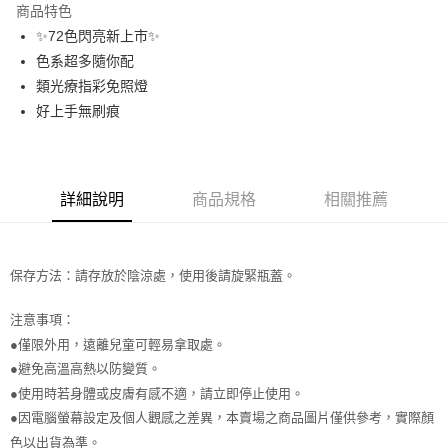
商品特色
合作金庫商業銀行
第一商業銀行
超商取貨付款
✨72色閃亮新上市✨
華南商業銀行
彰化商業銀行
色系超多隨你配
LINE Pay
上海商業儲蓄銀行
台北富邦商業銀行
國泰世華商業銀行
兆豐國際商業銀行
類光療指彩免照燈
Apple Pay
臺灣中小企業銀行
台中商業銀行
好上手無刷痕
匯豐（台灣）商業銀行
華泰商業銀行
街口支付
聯邦商業銀行
遠東國際商業銀行
元大商業銀行
永豐商業銀行
悠遊付
玉山商業銀行
星展（台灣）商業銀行
詳細說明
商品規格
相關推薦
台新國際商業銀行
中國信託商業銀行
AFTEE先享後付
台灣樂天信用卡公司
相關說明
【關於「AFTEE先享後付」】
ATM付款
保存方法：請存放於陰涼處，使用後請旋緊瓶蓋。
AFTEE先享後付是「在收到商品之後才付款」的支付方式。 讓您購物簡單
便利好安心！
１．簡單：不需註冊會員、不需綁卡、不需儲值。
注意事項：
運送方式
２．便利：只要手機號碼，簡訊認證，即可結帳。
●僅限外用，遠離兒童可輕易拿取處。
３．安心：先確認商品／服務後，再付款。
全家取貨付款
●避免高溫高熱以防變質。
每筆NT$65，滿NT$499(含以上)免運費
【「AFTEE先享後付」結帳流程】
●使用時若身體或皮膚有感不適，請立即停止使用。
１．於結帳方式選擇「AFTEE先享後付」後，將跳轉至「AFTEE先享後付」
●因電腦螢幕設定及個人觀感之差異，本賣場之商品圖片僅供參考，實際顏
付款後全家取貨
結帳頁面，進行簡訊認證並確認金額後，即可完成結帳。
２．訂單成立數日內，您將收到繳費通知簡訊。
色以出貨為準。
每筆NT$65，滿NT$499(含以上)免運費