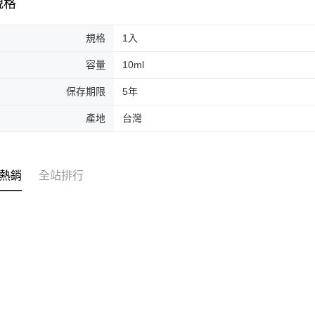
規格
交易，需
每筆NT$8
求債權轉
２．關於
規格
1入
離島-宅配
https://aft
每筆NT$1
３．未成
容量
10ml
「AFTE
國家/地區
任。
保存期限
5年
４．使用「
即時審查
產地
台灣
結果請求
５．嚴禁
形，恩沛
動。
熱銷
全站排行