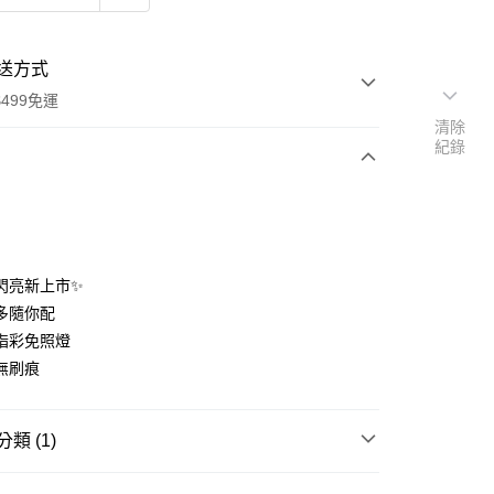
送方式
499免運
清除
紀錄
次付款
期付款
0 利率 每期
NT$56
21家銀行
色閃亮新上市✨
庫商業銀行
第一商業銀行
多隨你配
付款
業銀行
彰化商業銀行
指彩免照燈
業儲蓄銀行
台北富邦商業銀行
無刷痕
華商業銀行
兆豐國際商業銀行
小企業銀行
台中商業銀行
台灣）商業銀行
華泰商業銀行
類 (1)
業銀行
遠東國際商業銀行
業銀行
永豐商業銀行
指尖戲光感指甲油(類光療)