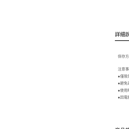
詳細
保存
注意
●僅限
●避免
●使用
●因