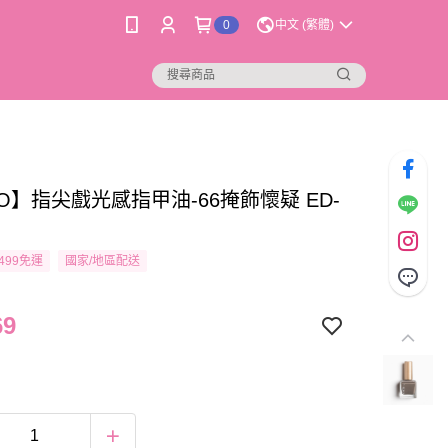
0
中文 (繁體)
O】指尖戲光感指甲油-66掩飾懷疑 ED-
499免運
國家/地區配送
69