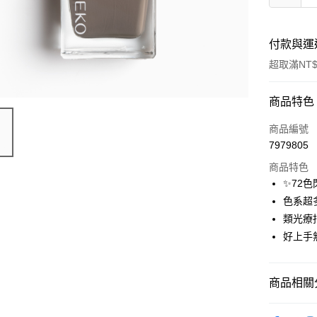
付款與運
超取滿NT$
付款方式
商品特色
信用卡一
商品編號
7979805
信用卡分
商品特色
3 期 
✨72
合作金
色系超
超商取貨
華南商
類光療
LINE Pay
上海商
好上手
國泰世
Apple Pay
臺灣中
匯豐（
街口支付
商品相關分
聯邦商
元大商
悠遊付
⭐指彩