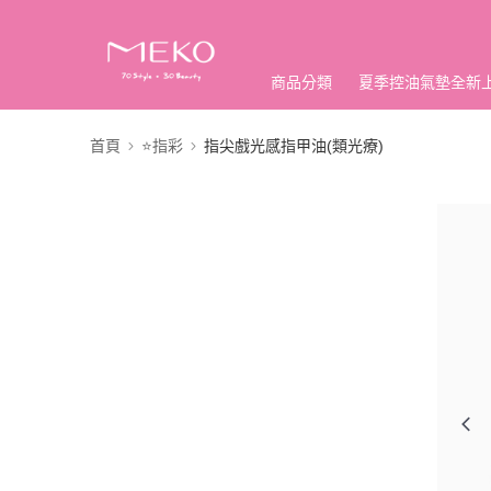
商品分類
夏季控油氣墊全新
首頁
⭐指彩
指尖戲光感指甲油(類光療)