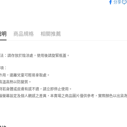
玉山商
分享
台新國
AFTEE先
台灣樂
相關說明
【關於「A
ATM付款
AFTEE
便利好安
說明
商品規格
相關推薦
１．簡單
２．便利
運送方式
３．安心
全家取貨
【「AFT
方法：請存放於陰涼處，使用後請旋緊瓶蓋。
每筆NT$6
１．於結帳
付」結帳
事項：
付款後全
２．訂單
外用，遠離兒童可輕易拿取處。
３．收到繳
每筆NT$6
／ATM／
高溫高熱以防變質。
※ 請注意
7-11取貨
時若身體或皮膚有感不適，請立即停止使用。
絡購買商品
先享後付
每筆NT$6
電腦螢幕設定及個人觀感之差異，本賣場之商品圖片僅供參考，實際顏色以出貨
※ 交易是
是否繳費成
付款後7-1
付客戶支
每筆NT$6
【注意事
宅配
１．透過由