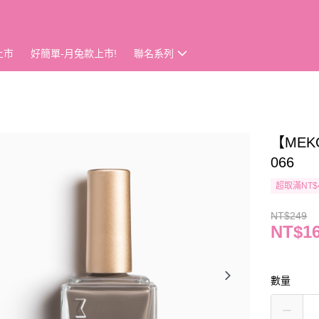
上市
好簡單-月兔款上市!
聯名系列
【MEK
066
超取滿NT$
NT$249
NT$1
數量