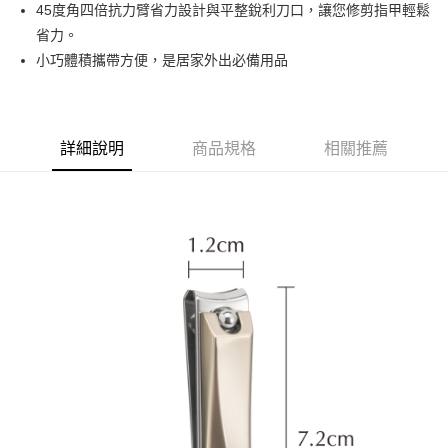
超商取貨付款
45度角四倍抗力臂省力設計與平整銳利刀口，讓您修剪指甲輕鬆
華南商業銀行
彰化商業銀行
省力。
LINE Pay
上海商業儲蓄銀行
台北富邦商業銀行
國泰世華商業銀行
兆豐國際商業銀行
小巧體積攜帶方便，是居家外出必備用品
Apple Pay
臺灣中小企業銀行
台中商業銀行
匯豐（台灣）商業銀行
華泰商業銀行
街口支付
聯邦商業銀行
遠東國際商業銀行
元大商業銀行
永豐商業銀行
詳細說明
商品規格
相關推薦
悠遊付
玉山商業銀行
星展（台灣）商業銀行
台新國際商業銀行
中國信託商業銀行
AFTEE先享後付
台灣樂天信用卡公司
相關說明
【關於「AFTEE先享後付」】
ATM付款
AFTEE先享後付是「在收到商品之後才付款」的支付方式。 讓您購物簡單
便利好安心！
１．簡單：不需註冊會員、不需綁卡、不需儲值。
運送方式
２．便利：只要手機號碼，簡訊認證，即可結帳。
３．安心：先確認商品／服務後，再付款。
全家取貨付款
每筆NT$65，滿NT$499(含以上)免運費
【「AFTEE先享後付」結帳流程】
１．於結帳方式選擇「AFTEE先享後付」後，將跳轉至「AFTEE先享後付」
付款後全家取貨
結帳頁面，進行簡訊認證並確認金額後，即可完成結帳。
２．訂單成立數日內，您將收到繳費通知簡訊。
每筆NT$65，滿NT$499(含以上)免運費
３．收到繳費通知簡訊後14天內，點擊此簡訊中的連結，可透過四大超商／