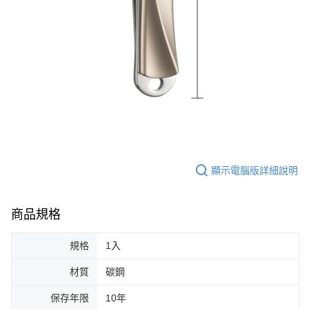
ATM／網路銀行／等多元方式進行付款，方視為交易完成。
7-11取貨付款
※ 請注意：結帳手續完成當下不需立刻繳費，但若您需要取消訂單，請聯絡
每筆NT$65，滿NT$499(含以上)免運費
購買商品的店家。未經商家同意取消之訂單仍視為有效，需透過AFTEE先享
後付繳納相關費用。
付款後7-11取貨
※ 交易是否成功請以「AFTEE先享後付 」之結帳頁面顯示為準，若有關於
是否繳費成功／繳費後需取消欲退款等相關疑問，請聯繫「AFTEE先享後付
每筆NT$65，滿NT$499(含以上)免運費
客戶支援中心」
https://netprotections.freshdesk.com/support/home
宅配
【注意事項】
１．透過由恩沛科技股份有限公司提供之「AFTEE先享後付」服務完成之交
每筆NT$85，滿NT$499(含以上)免運費
易，需依本服務之必要範圍內提供個人資料，並將交易相關給付款項請求債
權轉讓予恩沛科技股份有限公司。
離島-宅配
２．關於個人資料處理事宜，請瀏覽以下網址：
每筆NT$120，滿NT$499(含以上)免運費
https://aftee.tw/terms/#terms3
顯示電腦版詳細說明
３．未成年的使用者請事先徵得法定代理人或監護人之同意方可使用
「AFTEE先享後付」，若未經同意申辦者引起之損失，本公司不負相關責
任。
４．使用「AFTEE先享後付」時，將依據個別帳號之用戶狀況，依本公司即
商品規格
時審查核予不同之上限額度；若仍有額度不足之情形，本公司將視審查結果
請求用戶進行身份認證。
規格
1入
５．嚴禁一人註冊多個帳號或使用他人資訊註冊。若發現惡意使用之情形，
恩沛科技股份有限公司將有權停止該用戶之使用額度並採取法律行動。
材質
碳鋼
保存年限
10年