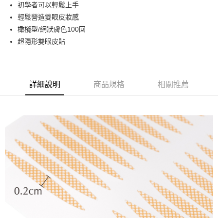
超商取貨付款
初學者可以輕鬆上手
華南商業銀行
彰化商業銀行
輕鬆營造雙眼皮妝感
LINE Pay
上海商業儲蓄銀行
台北富邦商業銀行
國泰世華商業銀行
兆豐國際商業銀行
橄欖型/網狀膚色100回
Apple Pay
臺灣中小企業銀行
台中商業銀行
超隱形雙眼皮貼
匯豐（台灣）商業銀行
華泰商業銀行
街口支付
聯邦商業銀行
遠東國際商業銀行
元大商業銀行
永豐商業銀行
悠遊付
玉山商業銀行
星展（台灣）商業銀行
詳細說明
商品規格
相關推薦
台新國際商業銀行
中國信託商業銀行
AFTEE先享後付
台灣樂天信用卡公司
相關說明
【關於「AFTEE先享後付」】
ATM付款
AFTEE先享後付是「在收到商品之後才付款」的支付方式。 讓您購物簡單
便利好安心！
１．簡單：不需註冊會員、不需綁卡、不需儲值。
運送方式
２．便利：只要手機號碼，簡訊認證，即可結帳。
３．安心：先確認商品／服務後，再付款。
全家取貨付款
每筆NT$65，滿NT$499(含以上)免運費
【「AFTEE先享後付」結帳流程】
１．於結帳方式選擇「AFTEE先享後付」後，將跳轉至「AFTEE先享後付」
付款後全家取貨
結帳頁面，進行簡訊認證並確認金額後，即可完成結帳。
２．訂單成立數日內，您將收到繳費通知簡訊。
每筆NT$65，滿NT$499(含以上)免運費
３．收到繳費通知簡訊後14天內，點擊此簡訊中的連結，可透過四大超商／