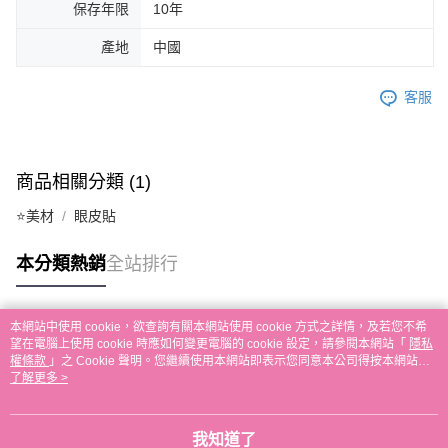
保存年限
10年
產地
中國
客服
商品相關分類 (1)
⭐美材
眼皮貼
本分類熱銷
全站排行
本網站中使用 cookie，欲查詢有關本網站使用 cookie 方式之詳情，及若您不希
熱門標籤
望在電腦上使用 cookie 時應如何變更電腦的 cookie 設定，請參閱本網站「
隱私
權條款
」之 Cookie 聲明。您繼續使用本網站即表示您同意本公司得按本網站使
用條款之 Cookie 聲明使用 cookie。
了解更多 >
我知道了