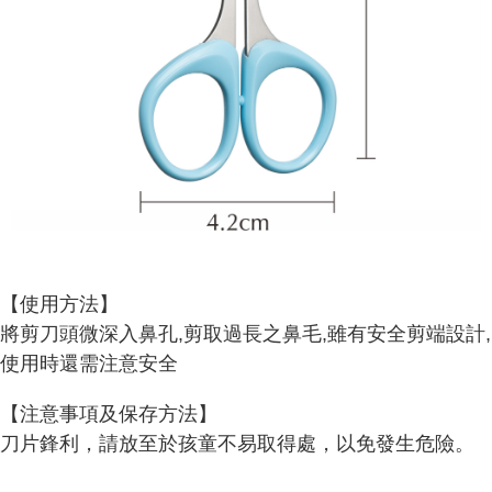
ATM／網路銀行／等多元方式進行付款，方視為交易完成。
7-11取貨付款
※ 請注意：結帳手續完成當下不需立刻繳費，但若您需要取消訂單，請聯絡
每筆NT$65，滿NT$499(含以上)免運費
購買商品的店家。未經商家同意取消之訂單仍視為有效，需透過AFTEE先享
後付繳納相關費用。
付款後7-11取貨
※ 交易是否成功請以「AFTEE先享後付 」之結帳頁面顯示為準，若有關於
是否繳費成功／繳費後需取消欲退款等相關疑問，請聯繫「AFTEE先享後付
每筆NT$65，滿NT$499(含以上)免運費
客戶支援中心」
https://netprotections.freshdesk.com/support/home
宅配
【注意事項】
１．透過由恩沛科技股份有限公司提供之「AFTEE先享後付」服務完成之交
每筆NT$85，滿NT$499(含以上)免運費
易，需依本服務之必要範圍內提供個人資料，並將交易相關給付款項請求債
權轉讓予恩沛科技股份有限公司。
離島-宅配
２．關於個人資料處理事宜，請瀏覽以下網址：
每筆NT$120，滿NT$499(含以上)免運費
https://aftee.tw/terms/#terms3
３．未成年的使用者請事先徵得法定代理人或監護人之同意方可使用
「AFTEE先享後付」，若未經同意申辦者引起之損失，本公司不負相關責
【使用方法】
任。
將剪刀頭微深入鼻孔,剪取過長之鼻毛,雖有安全剪端設計,
４．使用「AFTEE先享後付」時，將依據個別帳號之用戶狀況，依本公司即
時審查核予不同之上限額度；若仍有額度不足之情形，本公司將視審查結果
使用時還需注意安全 
請求用戶進行身份認證。
５．嚴禁一人註冊多個帳號或使用他人資訊註冊。若發現惡意使用之情形，
【注意事項及保存方法】
恩沛科技股份有限公司將有權停止該用戶之使用額度並採取法律行動。
刀片鋒利，請放至於孩童不易取得處，以免發生危險。 