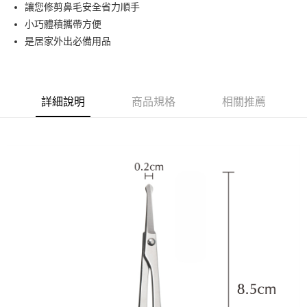
超商取貨付款
讓您修剪鼻毛安全省力順手
華南商業銀行
彰化商業銀行
小巧體積攜帶方便
LINE Pay
上海商業儲蓄銀行
台北富邦商業銀行
國泰世華商業銀行
兆豐國際商業銀行
是居家外出必備用品
Apple Pay
臺灣中小企業銀行
台中商業銀行
匯豐（台灣）商業銀行
華泰商業銀行
街口支付
聯邦商業銀行
遠東國際商業銀行
元大商業銀行
永豐商業銀行
詳細說明
商品規格
相關推薦
悠遊付
玉山商業銀行
星展（台灣）商業銀行
台新國際商業銀行
中國信託商業銀行
AFTEE先享後付
台灣樂天信用卡公司
相關說明
【關於「AFTEE先享後付」】
ATM付款
AFTEE先享後付是「在收到商品之後才付款」的支付方式。 讓您購物簡單
便利好安心！
１．簡單：不需註冊會員、不需綁卡、不需儲值。
運送方式
２．便利：只要手機號碼，簡訊認證，即可結帳。
３．安心：先確認商品／服務後，再付款。
全家取貨付款
每筆NT$65，滿NT$499(含以上)免運費
【「AFTEE先享後付」結帳流程】
１．於結帳方式選擇「AFTEE先享後付」後，將跳轉至「AFTEE先享後付」
付款後全家取貨
結帳頁面，進行簡訊認證並確認金額後，即可完成結帳。
２．訂單成立數日內，您將收到繳費通知簡訊。
每筆NT$65，滿NT$499(含以上)免運費
３．收到繳費通知簡訊後14天內，點擊此簡訊中的連結，可透過四大超商／