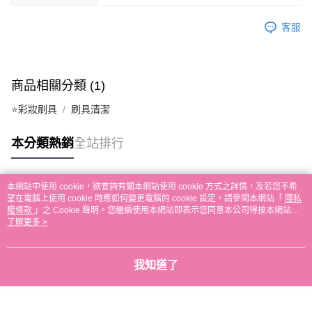
ATM／網路銀行／等多元方式進行付款，方視為交易完成。
7-11取貨付款
※ 請注意：結帳手續完成當下不需立刻繳費，但若您需要取消訂單，請聯絡
每筆NT$65，滿NT$499(含以上)免運費
購買商品的店家。未經商家同意取消之訂單仍視為有效，需透過AFTEE先享
客服
後付繳納相關費用。
付款後7-11取貨
※ 交易是否成功請以「AFTEE先享後付 」之結帳頁面顯示為準，若有關於
是否繳費成功／繳費後需取消欲退款等相關疑問，請聯繫「AFTEE先享後付
每筆NT$65，滿NT$499(含以上)免運費
客戶支援中心」
https://netprotections.freshdesk.com/support/home
商品相關分類 (1)
宅配
【注意事項】
⭐彩妝刷具
刷具清潔
１．透過由恩沛科技股份有限公司提供之「AFTEE先享後付」服務完成之交
每筆NT$85，滿NT$499(含以上)免運費
易，需依本服務之必要範圍內提供個人資料，並將交易相關給付款項請求債
權轉讓予恩沛科技股份有限公司。
離島-宅配
本分類熱銷
全站排行
２．關於個人資料處理事宜，請瀏覽以下網址：
每筆NT$120，滿NT$499(含以上)免運費
https://aftee.tw/terms/#terms3
３．未成年的使用者請事先徵得法定代理人或監護人之同意方可使用
國家/地區配送
查看運費
本網站中使用 cookie，欲查詢有關本網站使用 cookie 方式之詳情，及若您不希
「AFTEE先享後付」，若未經同意申辦者引起之損失，本公司不負相關責
熱門標籤
望在電腦上使用 cookie 時應如何變更電腦的 cookie 設定，請參閱本網站「
隱私
任。
權條款
」之 Cookie 聲明。您繼續使用本網站即表示您同意本公司得按本網站使
４．使用「AFTEE先享後付」時，將依據個別帳號之用戶狀況，依本公司即
用條款之 Cookie 聲明使用 cookie。
了解更多 >
時審查核予不同之上限額度；若仍有額度不足之情形，本公司將視審查結果
請求用戶進行身份認證。
５．嚴禁一人註冊多個帳號或使用他人資訊註冊。若發現惡意使用之情形，
恩沛科技股份有限公司將有權停止該用戶之使用額度並採取法律行動。
我知道了