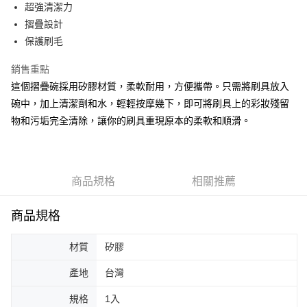
超商取貨付款
超強清潔力
華南商業銀行
彰化商業銀行
摺疊設計
LINE Pay
上海商業儲蓄銀行
台北富邦商業銀行
國泰世華商業銀行
兆豐國際商業銀行
保護刷毛
Apple Pay
臺灣中小企業銀行
台中商業銀行
銷售重點
匯豐（台灣）商業銀行
華泰商業銀行
街口支付
聯邦商業銀行
遠東國際商業銀行
這個摺疊碗採用矽膠材質，柔軟耐用，方便攜帶。只需將刷具放入
元大商業銀行
永豐商業銀行
悠遊付
碗中，加上清潔劑和水，輕輕按摩幾下，即可將刷具上的彩妝殘留
玉山商業銀行
星展（台灣）商業銀行
物和污垢完全清除，讓你的刷具重現原本的柔軟和順滑。
台新國際商業銀行
中國信託商業銀行
AFTEE先享後付
台灣樂天信用卡公司
相關說明
【關於「AFTEE先享後付」】
ATM付款
AFTEE先享後付是「在收到商品之後才付款」的支付方式。 讓您購物簡單
商品規格
相關推薦
便利好安心！
１．簡單：不需註冊會員、不需綁卡、不需儲值。
運送方式
２．便利：只要手機號碼，簡訊認證，即可結帳。
商品規格
３．安心：先確認商品／服務後，再付款。
全家取貨付款
每筆NT$65，滿NT$499(含以上)免運費
【「AFTEE先享後付」結帳流程】
材質
矽膠
１．於結帳方式選擇「AFTEE先享後付」後，將跳轉至「AFTEE先享後付」
付款後全家取貨
結帳頁面，進行簡訊認證並確認金額後，即可完成結帳。
產地
台灣
２．訂單成立數日內，您將收到繳費通知簡訊。
每筆NT$65，滿NT$499(含以上)免運費
３．收到繳費通知簡訊後14天內，點擊此簡訊中的連結，可透過四大超商／
規格
1入